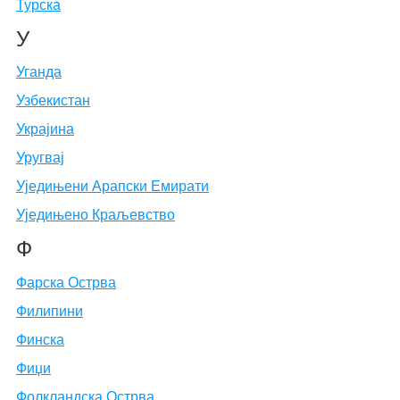
Турска
У
Уганда
Узбекистан
Украјина
Уругвај
Уједињени Арапски Емирати
Уједињено Краљевство
Ф
Фарска Острва
Филипини
Финска
Фиџи
Фолкландска Острва