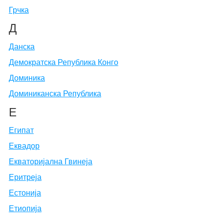
Грчка
Д
Данска
Демократска Република Конго
Доминика
Доминиканска Република
Е
Египат
Еквадор
Екваторијална Гвинеја
Еритреја
Естонија
Етиопија