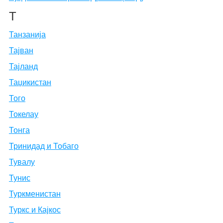
Т
Танзанија
Тајван
Тајланд
Таџикистан
Того
Токелау
Тонга
Тринидад и Тобаго
Тувалу
Тунис
Туркменистан
Туркс и Кајкос