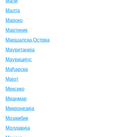
Мали
Малта
Мароко
Мартиник
Маршалска Острва
Мауританија
Маурицијус
Мађарска
Мајот
Мексико
Мианмар
Микронезија
Мозамбик
Молдавија