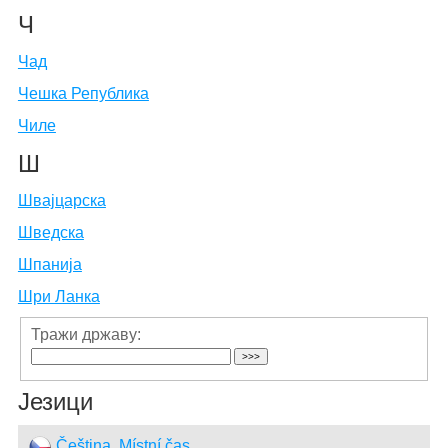
Ч
Чад
Чешка Република
Чиле
Ш
Швајцарска
Шведска
Шпанија
Шри Ланка
Тражи државу:
Језици
Čeština, Místní čas