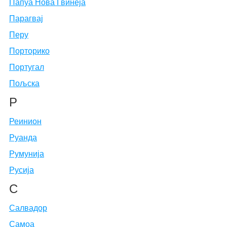
Папуа Нова Гвинеја
Парагвај
Перу
Порторико
Португал
Пољска
Р
Реинион
Руанда
Румунија
Русија
С
Салвадор
Самоа