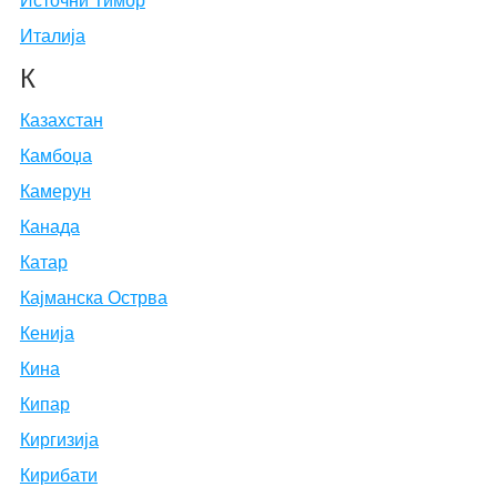
Источни Тимор
Италија
К
Казахстан
Камбоџа
Камерун
Канада
Катар
Кајманска Острва
Кенија
Кина
Кипар
Киргизија
Кирибати