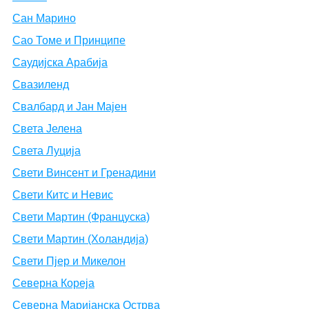
Сан Марино
Сао Томе и Принципе
Саудијска Арабија
Свазиленд
Свалбард и Јан Мајен
Света Јелена
Света Луција
Свети Винсент и Гренадини
Свети Китс и Невис
Свети Мартин (Француска)
Свети Мартин (Холандија)
Свети Пјер и Микелон
Северна Кореја
Северна Маријанска Острва