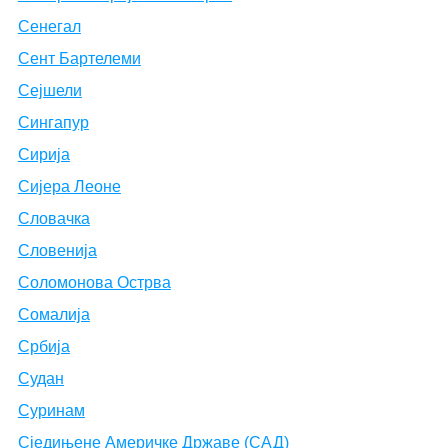
Сенегал
Сент Бартелеми
Сејшели
Сингапур
Сирија
Сијера Леоне
Словачка
Словенија
Соломонова Острва
Сомалија
Србија
Судан
Суринам
Сједињене Америчке Државе (САД)