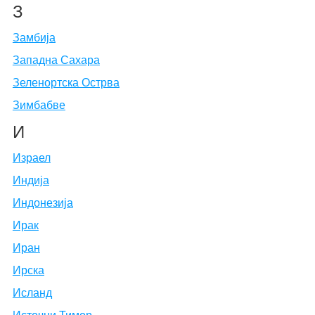
З
Замбија
Западна Сахара
Зеленортска Острва
Зимбабве
И
Израел
Индија
Индонезија
Ирак
Иран
Ирска
Исланд