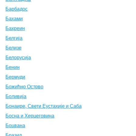
Барбадос
Бахами
Бахреин
Белгија
Белизе
Белорусија
Бенин
Бермуди
Божићно Острво
Боливија
Бонаире, Свети Еустахије и Саба
Босна и Херцеговина
Боцвана
Бразил