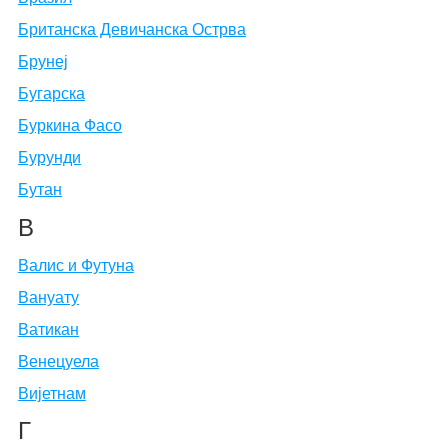
Британска Девичанска Острва
Брунеј
Бугарска
Буркина Фасо
Бурунди
Бутан
В
Валис и Футуна
Вануату
Ватикан
Венецуела
Вијетнам
Г