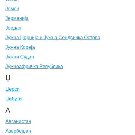
Јемен
Јерменија
Јордан
Јужна Џорџија и Јужна Сендвичка Острва
Јужна Кореја
Јужни Судан
Јужноафричка Република
Џ
Џерси
Џибути
А
Авганистан
Азербејџан