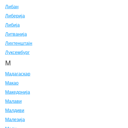
Либан
Либерија
Либија
Литванија
Лихтенштајн
Луксембург
М
Мадагаскар
Макао
Македонија
Малави
Малдиви
Малезија