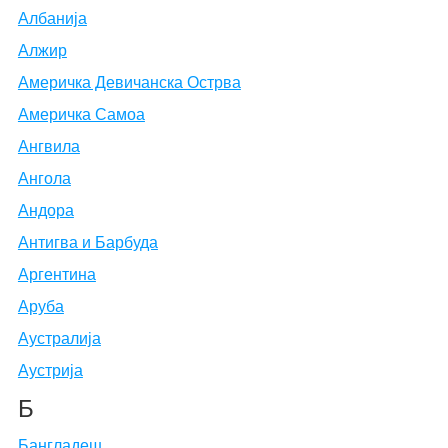
Албанија
Алжир
Америчка Девичанска Острва
Америчка Самоа
Ангвила
Ангола
Андора
Антигва и Барбуда
Аргентина
Аруба
Аустралија
Аустрија
Б
Бангладеш