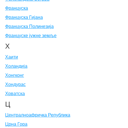
Француска
Француска Гијана
Француска Полинезија
Француске јужне земље
Х
Хаити
Холандија
Хонгконг
Хондурас
Хрватска
Ц
Централноафричка Република
Црна Гора