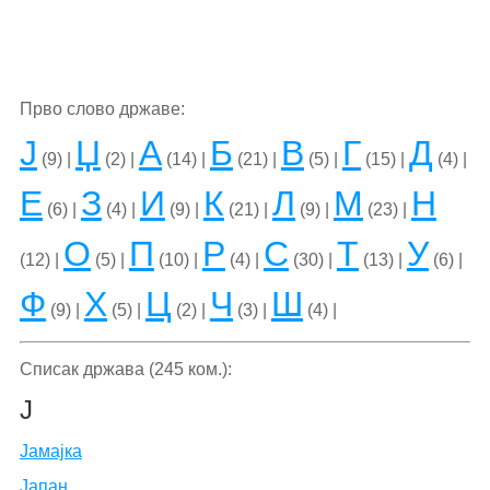
Прво слово државе:
Ј
Џ
А
Б
В
Г
Д
(9) |
(2) |
(14) |
(21) |
(5) |
(15) |
(4) |
Е
З
И
К
Л
М
Н
(6) |
(4) |
(9) |
(21) |
(9) |
(23) |
О
П
Р
С
Т
У
(12) |
(5) |
(10) |
(4) |
(30) |
(13) |
(6) |
Ф
Х
Ц
Ч
Ш
(9) |
(5) |
(2) |
(3) |
(4) |
Списак држава (245 ком.):
Ј
Јамајка
Јапан