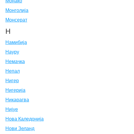
Монако
Монголија
Монсерат
Н
Намибија
Науру
Немачка
Непал
Нигер
Нигерија
Никарагва
Нијуе
Нова Каледонија
Нови Зеланд