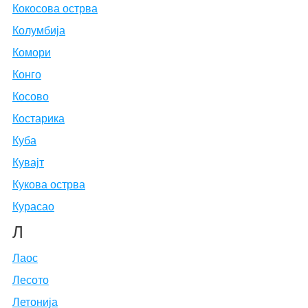
Кокосова острва
Колумбија
Комори
Конго
Косово
Костарика
Куба
Кувајт
Кукова острва
Курасао
Л
Лаос
Лесото
Летонија