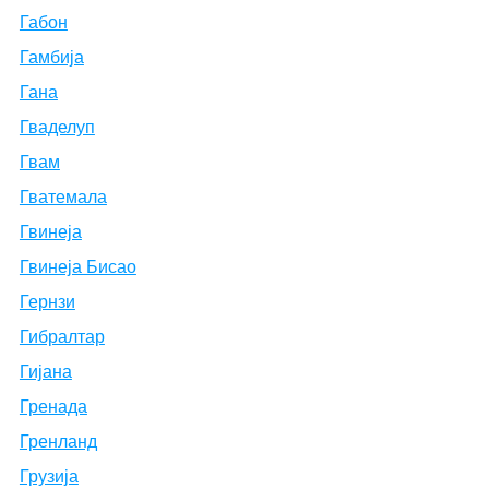
Габон
Гамбија
Гана
Гваделуп
Гвам
Гватемала
Гвинеја
Гвинеја Бисао
Гернзи
Гибралтар
Гијана
Гренада
Гренланд
Грузија