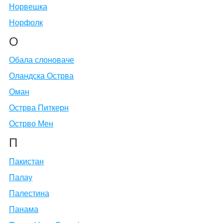
Норвешка
Норфолк
О
Обала слоноваче
Оландска Острва
Оман
Острва Питкерн
Острво Мен
П
Пакистан
Палау
Палестина
Панама