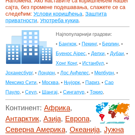
Напомена: Ако наставите са коришћењем нашег
сајта, без промене подешавања, слажете се са
следећим:
Услови коришћења
,
Заштита
приватности
,
Употреба кукиа
.
Најпопуларнији градови:
•
Бангкок
, •
Пекинг
, •
Берлин
, •
Буенос Ајрес
, •
Делхи
, •
Дубаи
, •
Хонг Конг
, •
Истанбул
, •
Јоханесбург
, •
Лондон
, •
Лос Анђелес
, •
Мелбурн
, •
Мексико Сити
, •
Москва
, •
Њујорк
, •
Париз
, •
Сао
Пауло
, •
Сеул
, •
Шангај
, •
Сингапур
, •
Токио
,
Континент:
Африка
,
Антарктик
,
Азија
,
Европа
,
Северна Америка
,
Океанија
,
Јужна