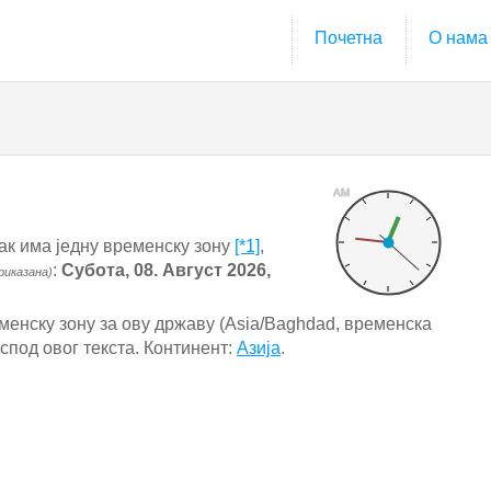
Почетна
О нама
AM
ак има једну временску зону
[*1]
,
:
Субота, 08. Август 2026,
риказана)
менску зону за ову државу (Asia/Baghdad, временска
испод овог текста. Континент:
Азија
.