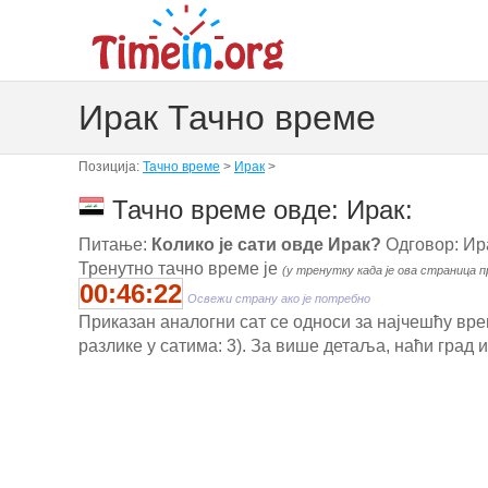
Ирак Тачно време
Позиција:
Тачно време
>
Ирак
>
Тачно време овде: Ирак:
Питање:
Колико је сати овде Ирак?
Одговор: Ир
Тренутно тачно време је
(у тренутку када је ова страница п
00:46:23
Освежи страну ако је потребно
Приказан аналогни сат се односи за најчешћу вре
разлике у сатима: 3). За више детаља, наћи град 