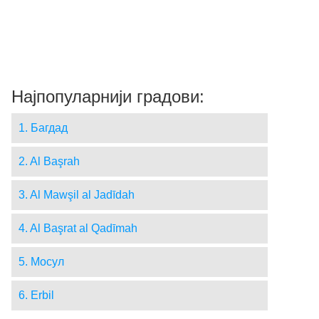
Најпопуларнији градови:
1. Багдад
2. Al Başrah
3. Al Mawşil al Jadīdah
4. Al Başrat al Qadīmah
5. Мосул
6. Erbil