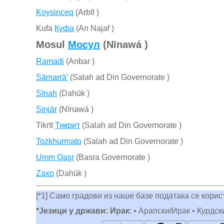
Koysinceq
(Arbīl )
Kufa
Куфа
(An Najaf )
Mosul
Мосул
(Nīnawá )
Ramadi
(Anbar )
Sāmarrā’
(Salah ad Din Governorate )
Sīnah
(Dahūk )
Sinjār
(Nīnawá )
Tikrīt
Тикрит
(Salah ad Din Governorate )
Tozkhurmato
(Salah ad Din Governorate )
Umm Qaşr
(Basra Governorate )
Zaxo
(Dahūk )
[*1] Само градови из наше базе података се кори
*Језици у држави: Ирак
: • Арапски/Ирак • Курдск