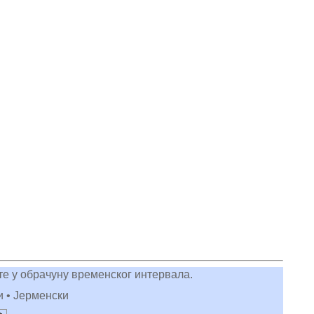
сте у обрачуну временског интервала.
и • Јерменски