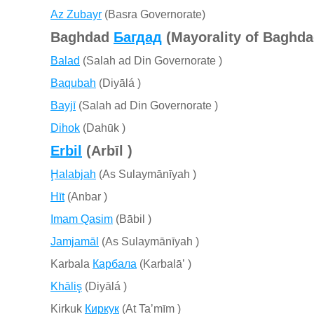
Az Zubayr
(Basra Governorate)
Baghdad
Багдад
(Mayorality of Baghda
Balad
(Salah ad Din Governorate )
Baqubah
(Diyālá )
Bayjī
(Salah ad Din Governorate )
Dihok
(Dahūk )
Erbil
(Arbīl )
Ḩalabjah
(As Sulaymānīyah )
Hīt
(Anbar )
Imam Qasim
(Bābil )
Jamjamāl
(As Sulaymānīyah )
Karbala
Карбала
(Karbalāʼ )
Khāliş
(Diyālá )
Kirkuk
Киркук
(At Taʼmīm )