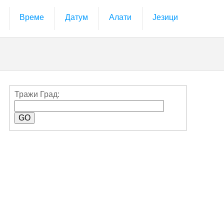
Време
Датум
Алати
Језици
Тражи Град: