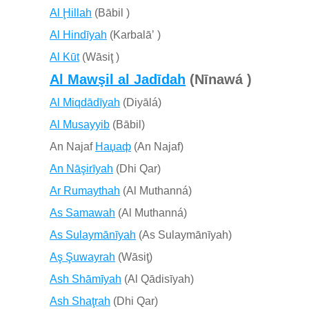
Al Ḩillah
(Bābil )
Al Hindīyah
(Karbalāʼ )
Al Kūt
(Wāsiţ )
Al Mawşil al Jadīdah
(Nīnawá )
Al Miqdādīyah
(Diyālá)
Al Musayyib
(Bābil)
An Najaf
Наџаф
(An Najaf)
An Nāşirīyah
(Dhi Qar)
Ar Rumaythah
(Al Muthanná)
As Samawah
(Al Muthanná)
As Sulaymānīyah
(As Sulaymānīyah)
Aş Şuwayrah
(Wāsiţ)
Ash Shāmīyah
(Al Qādisīyah)
Ash Shaţrah
(Dhi Qar)