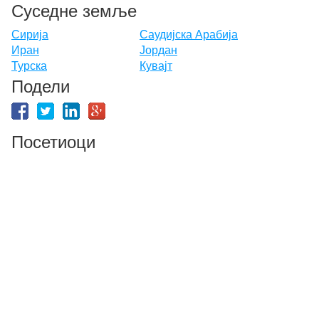
Суседне земље
Сирија
Саудијска Арабија
Иран
Јордан
Турска
Кувајт
Подели
Посетиоци