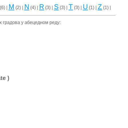
M
N
R
S
T
U
Z
(6) |
(2) |
(4) |
(3) |
(3) |
(3) |
(1) |
(1) |
их градова у абецедном реду:
te )