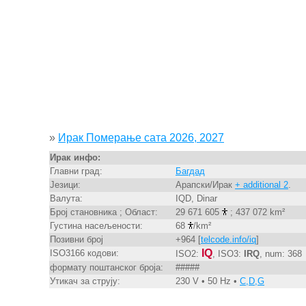
»
Ирак Померање сата 2026, 2027
Ирак инфо:
Главни град:
Багдад
Језици:
Арапски/Ирак
+ additional 2
.
Валута:
IQD, Dinar
Број становника ; Област:
29 671 605
; 437 072 km²
Густина насељености:
68
/km²
Позивни број
+964 [
telcode.info/iq
]
IQ
ISO3166 кодови:
ISO2:
, ISO3:
IRQ
, num: 368
формату поштанског броја:
#####
Утикач за струју:
230 V • 50 Hz •
C,D,G