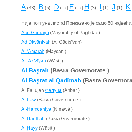
A
B
D
E
H
I
J
K
(33) |
(5) |
(1) |
(1) |
(3) |
(1) |
(1) |
Није потпуна листа! Приказано је само 50 највећ
Abū Ghurayb
(Mayorality of Baghdad)
Ad Dīwānīyah
(Al Qādisīyah)
Al ‘Amārah
(Maysan )
Al ‘Azīzīyah
(Wāsiţ )
Al Başrah
(Basra Governorate )
Al Başrat al Qadīmah
(Basra Governora
Al Fallūjah
Фалуџа
(Anbar )
Al Fāw
(Basra Governorate )
Al-Hamdaniya
(Nīnawá )
Al Hārithah
(Basra Governorate )
Al Ḩayy
(Wāsiţ )