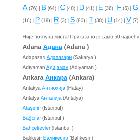
A
B
C
D
E
F
G
(76) |
(64) |
(40) |
(41) |
(36) |
(6) |
P
R
S
T
U
V
(16) |
(18) |
(3) |
(80) |
(38) |
(14) |
(7) 
Није потпуна листа! Приказано је само 50 највећ
Adana
Адана
(Adana )
Adapazarı
Адапазари
(Sakarya )
Adıyaman
Адијаман
(Adıyaman )
Ankara
Анкара
(Ankara)
Antakya
Антиохија
(Hatay)
Antalya
Анталија
(Antalya)
Ataşehir
(Istanbul)
Bağcılar
(Istanbul )
Bahçelievler
(Istanbul )
Balıkesir
Баликесир
(Balıkesir )