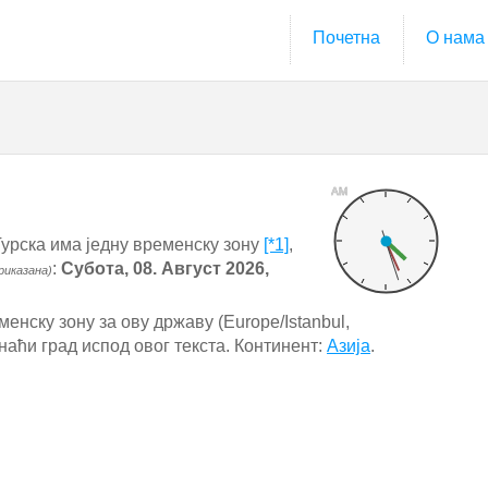
Почетна
О нама
AM
урска има једну временску зону
[*1]
,
:
Субота, 08. Август 2026,
риказана)
енску зону за ову државу (Europe/Istanbul,
наћи град испод овог текста. Континент:
Азија
.