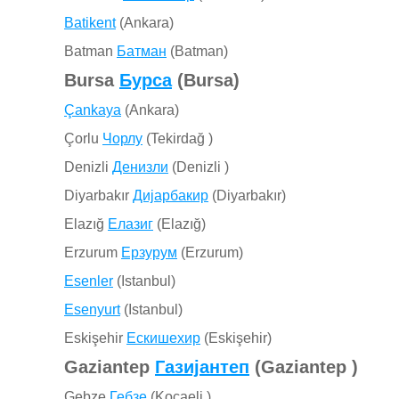
Batikent
(Ankara)
Batman
Батман
(Batman)
Bursa
Бурса
(Bursa)
Çankaya
(Ankara)
Çorlu
Чорлу
(Tekirdağ )
Denizli
Денизли
(Denizli )
Diyarbakır
Дијарбакир
(Diyarbakır)
Elazığ
Елазиг
(Elazığ)
Erzurum
Ерзурум
(Erzurum)
Esenler
(Istanbul)
Esenyurt
(Istanbul)
Eskişehir
Ескишехир
(Eskişehir)
Gaziantep
Газијантеп
(Gaziantep )
Gebze
Гебзе
(Kocaeli )