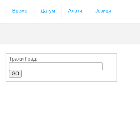
Време
Датум
Алати
Језици
Тражи Град: