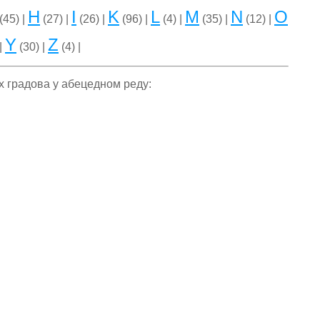
H
I
K
L
M
N
O
(45) |
(27) |
(26) |
(96) |
(4) |
(35) |
(12) |
Y
Z
|
(30) |
(4) |
их градова у абецедном реду: