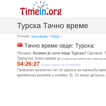
Турска Тачно време
Позиција:
Тачно време
>
Турска
>
Тачно време овде: Турска:
Питање:
Колико је сати овде Турска?
Одговор: Т
Тренутно тачно време је
(у тренутку када је ова страница п
04:26:27
Освежи страну ако је потребно
Приказан аналогни сат се односи за најчешћу врем
временска разлике у сатима: 3). За више детаља, 