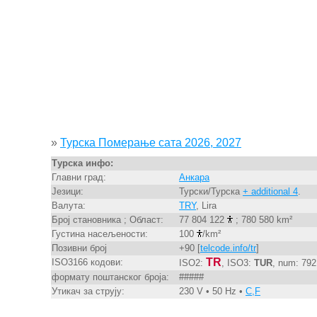
»
Турска Померање сата 2026, 2027
Турска инфо:
Главни град:
Анкара
Језици:
Турски/Турска
+ additional 4
.
Валута:
TRY
, Lira
Број становника ; Област:
77 804 122
; 780 580 km²
Густина насељености:
100
/km²
Позивни број
+90 [
telcode.info/tr
]
TR
ISO3166 кодови:
ISO2:
, ISO3:
TUR
, num: 792
формату поштанског броја:
#####
Утикач за струју:
230 V • 50 Hz •
C,F