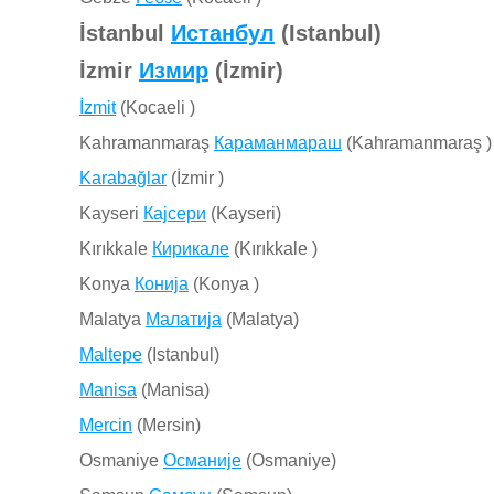
İstanbul
Истанбул
(Istanbul)
İzmir
Измир
(İzmir)
İzmit
(Kocaeli )
Kahramanmaraş
Караманмараш
(Kahramanmaraş )
Karabağlar
(İzmir )
Kayseri
Кајсери
(Kayseri)
Kırıkkale
Кирикале
(Kırıkkale )
Konya
Конија
(Konya )
Malatya
Малатија
(Malatya)
Maltepe
(Istanbul)
Manisa
(Manisa)
Mercin
(Mersin)
Osmaniye
Османије
(Osmaniye)