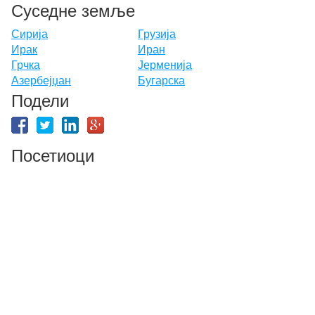
Суседне земље
Сирија
Грузија
Ирак
Иран
Грчка
Јерменија
Азербејџан
Бугарска
Подели
Посетиоци