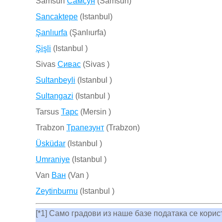
Samsun
Самсун
(Samsun)
Sancaktepe
(Istanbul)
Şanlıurfa
(Şanlıurfa)
Şişli
(Istanbul )
Sivas
Сивас
(Sivas )
Sultanbeyli
(Istanbul )
Sultangazi
(Istanbul )
Tarsus
Тарс
(Mersin )
Trabzon
Трапезунт
(Trabzon)
Üsküdar
(Istanbul )
Umraniye
(Istanbul )
Van
Ван
(Van )
Zeytinburnu
(Istanbul )
[*1] Само градови из наше базе података се кори