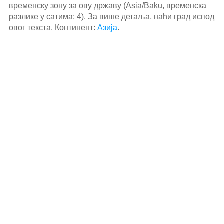
временску зону за ову државу (Asia/Baku, временска
разлике у сатима: 4). За више детаља, наћи град испод
овог текста. Континент:
Азија
.