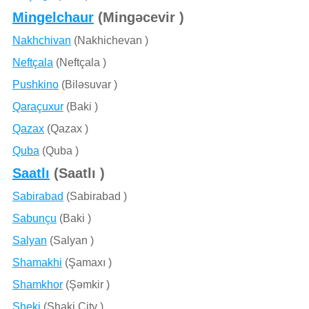
Mingelchaur
(Mingǝcevir )
Nakhchivan
(Nakhichevan )
Neftçala
(Neftçala )
Pushkino
(Bilǝsuvar )
Qaraçuxur
(Baki )
Qazax
(Qazax )
Quba
(Quba )
Saatlı
(Saatlı )
Sabirabad
(Sabirabad )
Sabunçu
(Baki )
Salyan
(Salyan )
Shamakhi
(Şamaxı )
Shamkhor
(Şǝmkir )
Sheki
(Shaki City )