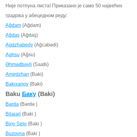
Није потпуна листа! Приказано је само 50 највећих
градова у абецедном реду:
Ağdam
(Ağdam)
Ağdaş
(Ağdaş)
Agdzhabedy
(Ağcabǝdi)
Aghsu
(Ağsu)
Əhmədbəyli
(Saatlı)
Amirdzhan
(Baki)
Bakıxanov
(Baki)
Baku
Баку
(Baki)
Barda
(Bǝrdǝ )
Bilajari
(Baki )
Biny Selo
(Baki )
Buzovna
(Baki )