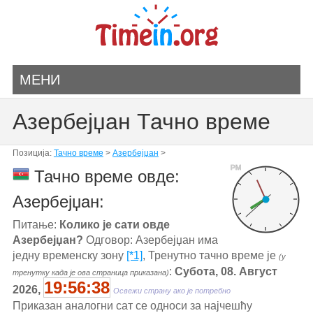
МЕНИ
Азербејџан Тачно време
Позиција:
Тачно време
>
Азербејџан
>
PM
Тачно време овде:
Азербејџан:
Питање:
Колико је сати овде
Азербејџан?
Одговор: Азербејџан има
једну временску зону
[*1]
, Тренутно тачно време је
(у
:
Субота, 08. Август
тренутку када је ова страница приказана)
19:56:38
2026,
Освежи страну ако је потребно
Приказан аналогни сат се односи за најчешћу