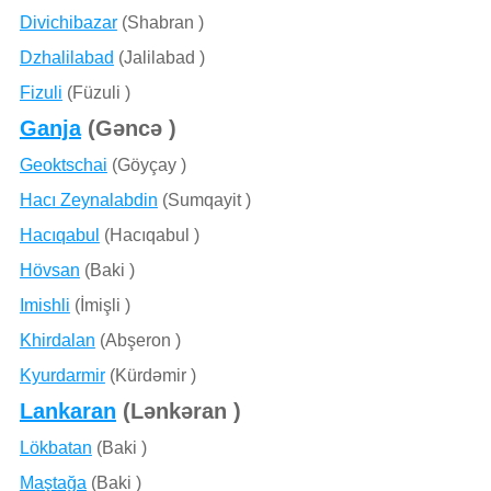
Divichibazar
(Shabran )
Dzhalilabad
(Jalilabad )
Fizuli
(Füzuli )
Ganja
(Gǝncǝ )
Geoktschai
(Göyçay )
Hacı Zeynalabdin
(Sumqayit )
Hacıqabul
(Hacıqabul )
Hövsan
(Baki )
Imishli
(İmişli )
Khirdalan
(Abşeron )
Kyurdarmir
(Kürdǝmir )
Lankaran
(Lənkəran )
Lökbatan
(Baki )
Maştağa
(Baki )