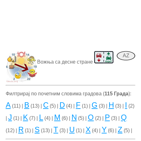
AZ
Вожња са десне стране
Филтрирај по почетним словима градова (
115 Града
):
A
B
C
D
F
G
H
I
(11) |
(13) |
(5) |
(4) |
(1) |
(3) |
(3) |
(2)
J
K
L
M
N
O
P
Q
|
(1) |
(7) |
(4) |
(6) |
(5) |
(2) |
(3) |
R
S
T
U
X
Y
Z
(12) |
(1) |
(13) |
(3) |
(1) |
(4) |
(6) |
(5) |