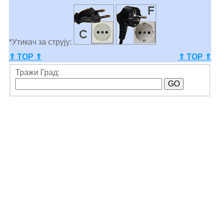
*Утикач за струју:
⇑ TOP ⇑
⇑ TOP ⇑
Тражи Град: