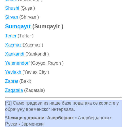
Shushi
(Şuşa )
Şirvan
(Shirvan )
Sumqayıt
(Sumqayit )
Terter
(Tǝrtǝr )
Xaçmaz
(Xaçmaz )
Xankandi
(Xankǝndi )
Yelenendorf
(Goygol Rayon )
Yevlakh
(Yevlax City )
Zabrat
(Baki)
Zaqatala
(Zaqatala)
[*1] Само градови из наше базе података се користе у
обрачуну временског интервала.
*Језици у држави: Азербејџан
: • Азербејџански •
Руски • Јерменски