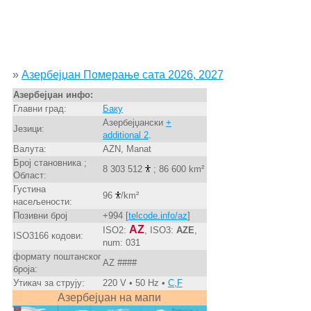
»
Азербејџан Померање сата 2026, 2027
Азербејџан инфо:
Главни град:
Баку
Азербејџански
+
Језици:
additional 2
.
Валута:
AZN, Manat
Број становника ;
8 303 512
; 86 600 km²
Област:
Густина
96
/km²
насељености:
Позивни број
+994 [
telcode.info/az
]
AZ
ISO2:
, ISO3:
AZE
,
ISO3166 кодови:
num: 031
формату поштанског
AZ ####
броја:
Утикач за струју:
220 V • 50 Hz •
C,F
Азербејџан на мапи