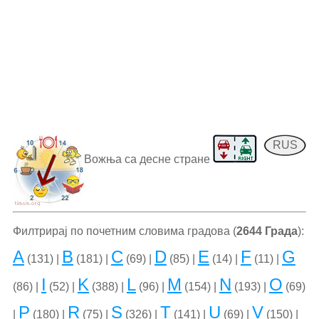
RUS
Вожња са десне стране
Филтрирај по почетним словима градова (
2644 Града
):
A
B
C
D
E
F
G
(131) |
(181) |
(69) |
(85) |
(14) |
(11) |
I
K
L
M
N
O
(86) |
(52) |
(388) |
(96) |
(154) |
(193) |
(69)
P
R
S
T
U
V
|
(180) |
(75) |
(326) |
(141) |
(69) |
(150) |