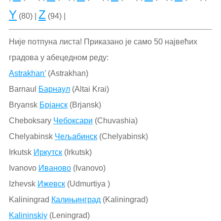
Y
Z
(80) |
(94) |
Није потпуна листа! Приказано је само 50 највећих
градова у абецедном реду:
Astrakhan’
(Astrakhan)
Barnaul
Барнаул
(Altai Krai)
Bryansk
Брјанск
(Brjansk)
Cheboksary
Чебоксари
(Chuvashia)
Chelyabinsk
Чељабинск
(Chelyabinsk)
Irkutsk
Иркутск
(Irkutsk)
Ivanovo
Иваново
(Ivanovo)
Izhevsk
Ижевск
(Udmurtiya )
Kaliningrad
Калињинград
(Kaliningrad)
Kalininskiy
(Leningrad)