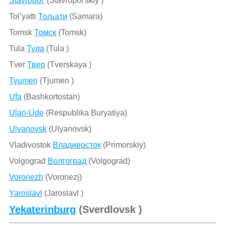
Stavropol’
(Stavropol'skiy )
Tol’yatti
Тољати
(Samara)
Tomsk
Томск
(Tomsk)
Tula
Тула
(Tula )
Tver
Твер
(Tverskaya )
Tyumen
(Tjumen )
Ufa
(Bashkortostan)
Ulan-Ude
(Respublika Buryatiya)
Ulyanovsk
(Ulyanovsk)
Vladivostok
Владивосток
(Primorskiy)
Volgograd
Волгоград
(Volgograd)
Voronezh
(Voronezj)
Yaroslavl
(Jaroslavl )
Yekaterinburg
(Sverdlovsk )