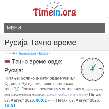
МЕНИ
Русија Тачно време
Позиција:
Тачно време
>
Русија
>
AM
Тачно време овде:
Русија:
Питање:
Колико је сати овде Русија?
Одговор: Русија има више временсих
зона
[*1]
, Локална времена су у интервалу од
(у тренутку
:
Петак,
када је ова страница приказана)
Освежи страну ако је потребно
00:01
07. Август 2026,
⇐ ⇒
Петак, 07. Август 2026,
10:01