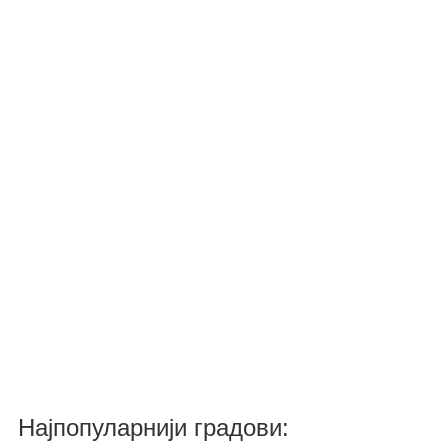
Најпопуларнији градови: