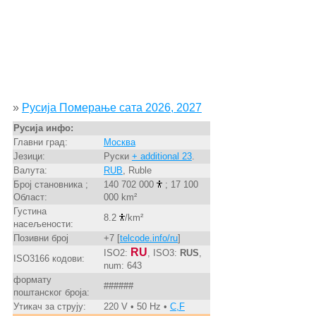
»
Русија Померање сата 2026, 2027
Русија инфо:
Главни град:
Москва
Језици:
Руски
+ additional 23
.
Валута:
RUB
, Ruble
Број становника ;
140 702 000
; 17 100
Област:
000 km²
Густина
8.2
/km²
насељености:
Позивни број
+7 [
telcode.info/ru
]
RU
ISO2:
, ISO3:
RUS
,
ISO3166 кодови:
num: 643
формату
######
поштанског броја:
Утикач за струју:
220 V • 50 Hz •
C,F