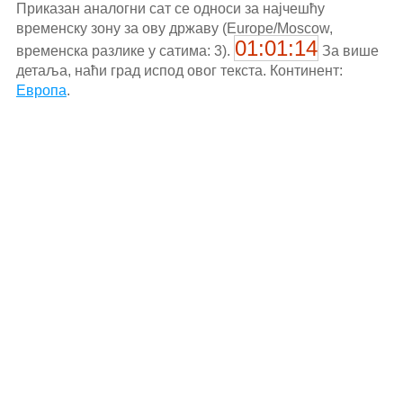
Приказан аналогни сат се односи за најчешћу
временску зону за ову државу (Europe/Moscow,
01:01:14
временска разлике у сатима: 3).
За више
детаља, наћи град испод овог текста. Континент:
Европа
.