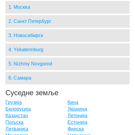
1. Москва
2. Санкт Петербург
3. Новосибирск
4. Yekaterinburg
5. Nizhniy Novgorod
6. Самара
Суседне земље
Грузија
Кина
Белорусија
Украјина
Казахстан
Летонија
Пољска
Естонија
Литванија
Финска