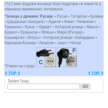
[*1] Само градови из наше базе података се користе у
обрачуну временског интервала.
*Језици у држави: Русија
: • Руски • Татарски • Калмик
• Цауцасиан лангуагес • Адигхе • Коми • Чеченски •
Тувиниан • Кувас • Удмурт • Алтајскиј језици • Манси •
Буриат • Ерзјански • Мокша • Мари (Русија) •
Башкирски • Ингусх • Алтајскиј језици • Кабардиан •
Карацхаи-Балкар • Аварски • Јакут • Ногаи
*Утикач за струју:
⇑ TOP ⇑
⇑ TOP ⇑
Тражи Град: