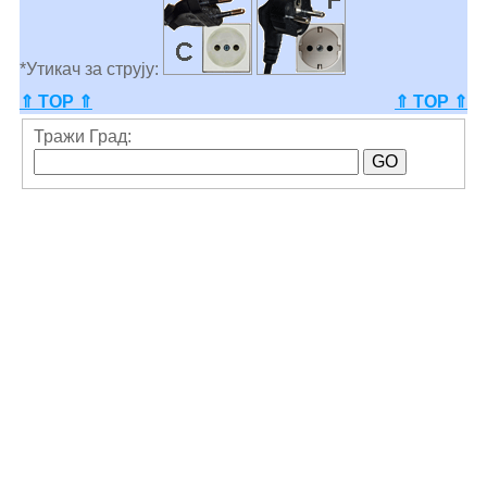
*Утикач за струју:
⇑ TOP ⇑
⇑ TOP ⇑
Тражи Град: