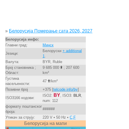
»
Белорусија Померање сата 2026, 2027
Белорусија инфо:
Главни град:
Минск
Белоруски
+ additional
Језици:
1
.
Валута:
BYR, Ruble
Број становника ;
9 685 000
; 207 600
Област:
km²
Густина
47
/km²
насељености:
Позивни број
+375 [
telcode.info/by
]
BY
ISO2:
, ISO3:
BLR
,
ISO3166 кодови:
num: 112
формату поштанског
######
броја:
Утикач за струју:
220 V • 50 Hz •
C,F
Белорусија на мапи