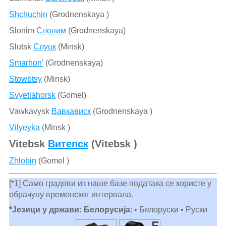
Shchuchin
(Grodnenskaya )
Slonim
Слоним
(Grodnenskaya)
Slutsk
Слуцк
(Minsk)
Smarhon’
(Grodnenskaya)
Stowbtsy
(Minsk)
Svyetlahorsk
(Gomel)
Vawkavysk
Вавкависк
(Grodnenskaya )
Vilyeyka
(Minsk )
Vitebsk
Витепск
(Vitebsk )
Zhlobin
(Gomel )
[*1] Само градови из наше базе података се користе у
обрачуну временског интервала.
*Језици у држави: Белорусија
: • Белоруски • Руски