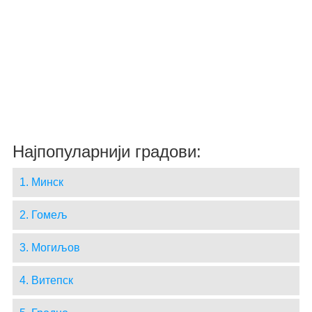
Најпопуларнији градови:
1. Минск
2. Гомељ
3. Могиљов
4. Витепск