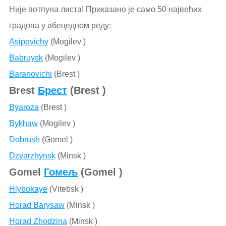
Није потпуна листа! Приказано је само 50 највећих
градова у абецедном реду:
Asipovichy
(Mogilev )
Babruysk
(Mogilev )
Baranovichi
(Brest )
Brest
Брест
(Brest )
Byaroza
(Brest )
Bykhaw
(Mogilev )
Dobrush
(Gomel )
Dzyarzhynsk
(Minsk )
Gomel
Гомељ
(Gomel )
Hlybokaye
(Vitebsk )
Horad Barysaw
(Minsk )
Horad Zhodzina
(Minsk )