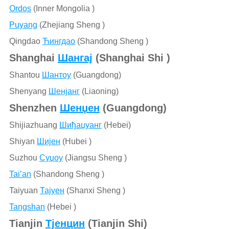
Ordos
(Inner Mongolia )
Puyang
(Zhejiang Sheng )
Qingdao
Ћингдао
(Shandong Sheng )
Shanghai
Шангај
(Shanghai Shi )
Shantou
Шантоу
(Guangdong)
Shenyang
Шенјанг
(Liaoning)
Shenzhen
Шенџен
(Guangdong)
Shijiazhuang
Шиђаџуанг
(Hebei)
Shiyan
Шијен
(Hubei )
Suzhou
Суџоу
(Jiangsu Sheng )
Tai’an
(Shandong Sheng )
Taiyuan
Тајуен
(Shanxi Sheng )
Tangshan
(Hebei )
Tianjin
Тјенцин
(Tianjin Shi)