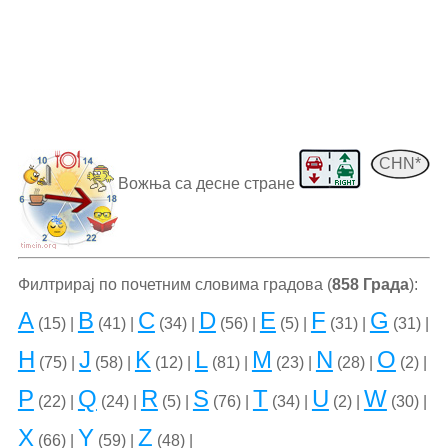
CHN*
Вожња са десне стране
Филтрирај по почетним словима градова (
858 Града
):
A
B
C
D
E
F
G
(15) |
(41) |
(34) |
(56) |
(5) |
(31) |
(31) |
H
J
K
L
M
N
O
(75) |
(58) |
(12) |
(81) |
(23) |
(28) |
(2) |
P
Q
R
S
T
U
W
(22) |
(24) |
(5) |
(76) |
(34) |
(2) |
(30) |
X
Y
Z
(66) |
(59) |
(48) |