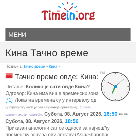
МЕНИ
Кина Тачно време
Позиција:
Тачно време
>
Кина
>
PM
Тачно време овде: Кина:
Питање:
Колико је сати овде Кина?
Одговор: Кина има више временсих зона
[*1]
, Локална времена су у интервалу од
:
(у тренутку када је ова страница приказана)
Освежи
16:50
Субота, 08. Август 2026,
⇐ ⇒
страну ако је потребно
18:50
Субота, 08. Август 2026,
Приказан аналогни сат се односи за најчешћу
временску зону за ову државу (Asia/Shanghai,