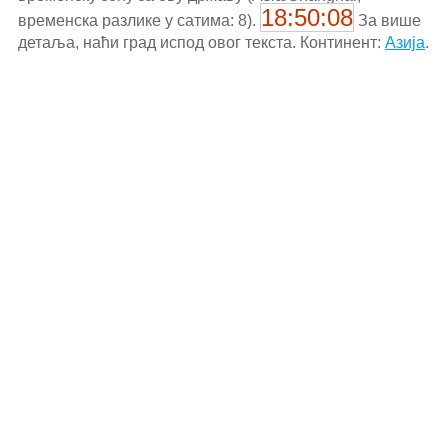
18:50:08
временска разлике у сатима: 8).
За више
детаља, наћи град испод овог текста. Континент:
Азија
.