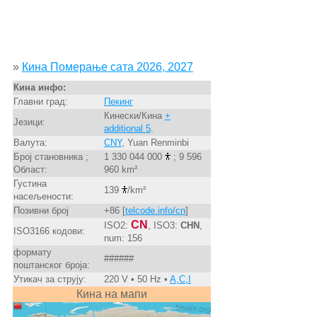
»
Кина Померање сата 2026, 2027
Кина инфо:
Главни град:
Пекинг
Кинески/Кина
+
Језици:
additional 5
.
Валута:
CNY
, Yuan Renminbi
Број становника ;
1 330 044 000
; 9 596
Област:
960 km²
Густина
139
/km²
насељености:
Позивни број
+86 [
telcode.info/cn
]
CN
ISO2:
, ISO3:
CHN
,
ISO3166 кодови:
num: 156
формату
######
поштанског броја:
Утикач за струју:
220 V • 50 Hz •
A,C,I
Кина на мапи