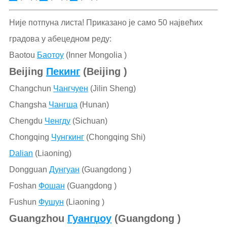
Није потпуна листа! Приказано је само 50 највећих
градова у абецедном реду:
Baotou
Баотоу
(Inner Mongolia )
Beijing
Пекинг
(Beijing )
Changchun
Чангчуен
(Jilin Sheng)
Changsha
Чангша
(Hunan)
Chengdu
Ченгду
(Sichuan)
Chongqing
Чунгкинг
(Chongqing Shi)
Dalian
(Liaoning)
Dongguan
Дунгуан
(Guangdong )
Foshan
Фошан
(Guangdong )
Fushun
Фушун
(Liaoning )
Guangzhou
Гуангџоу
(Guangdong )