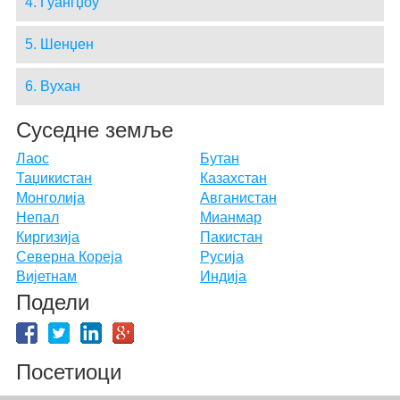
4. Гуангџоу
5. Шенџен
6. Вухан
Суседне земље
Лаос
Бутан
Таџикистан
Казахстан
Монголија
Авганистан
Непал
Мианмар
Киргизија
Пакистан
Северна Кореја
Русија
Вијетнам
Индија
Подели
Посетиоци