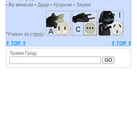
• Ву кинески • Даур • Ујгурски • Зхуанг
*Утикач за струју:
⇑ TOP ⇑
⇑ TOP ⇑
Тражи Град: