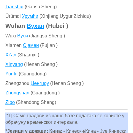
Tianshui
(Gansu Sheng)
Ürümqi
Урумћи
(Xinjiang Uygur Zizhiqu)
Wuhan
Вухан
(Hubei )
Wuxi
Вуси
(Jiangsu Sheng )
Xiamen
Сјамен
(Fujian )
Xi’an
(Shaanxi )
Xinyang
(Henan Sheng )
Yunfu
(Guangdong)
Zhengzhou
Џенгџоу
(Henan Sheng )
Zhongshan
(Guangdong )
Zibo
(Shandong Sheng)
[*1] Само градови из наше базе података се користе у
обрачуну временског интервала.
*Језици у држави: Кина
: • Кинески/Кина • Јуе Кинески