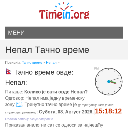
МЕНИ
Непал Тачно време
Позиција:
Тачно време
>
Непал
>
PM
Тачно време овде:
Непал:
Питање:
Колико је сати овде Непал?
Одговор: Непал има једну временску
зону
[*1]
, Тренутно тачно време је
(у тренутку када је ова
15:18:12
:
Субота, 08. Август 2026,
страница приказана)
Освежи страну ако је потребно
Приказан аналогни сат се односи за најчешћу