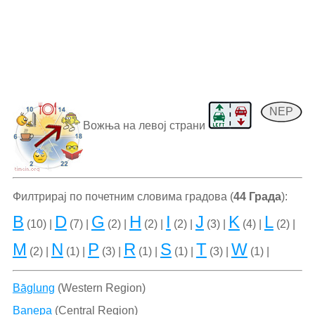
NEP
Вожња на левој страни
Филтрирај по почетним словима градова (
44 Града
):
B
D
G
H
I
J
K
L
(10) |
(7) |
(2) |
(2) |
(2) |
(3) |
(4) |
(2) |
M
N
P
R
S
T
W
(2) |
(1) |
(3) |
(1) |
(1) |
(3) |
(1) |
Bāglung
(Western Region)
Banepa
(Central Region)