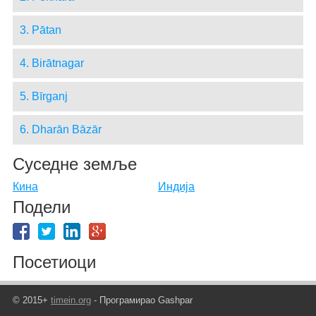
3. Pātan
4. Birātnagar
5. Bīrganj
6. Dharān Bāzār
Суседне земље
Кина
Индија
Подели
Посетиоци
© 2015+
timein.org
- Програмирао Gashpar