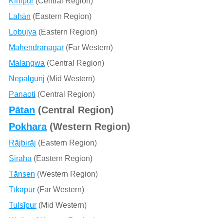
Kirtipur
(Central Region)
Lahān
(Eastern Region)
Lobujya
(Eastern Region)
Mahendranagar
(Far Western)
Malangwa
(Central Region)
Nepalgunj
(Mid Western)
Panaoti
(Central Region)
Pātan
(Central Region)
Pokhara
(Western Region)
Rājbirāj
(Eastern Region)
Sirāhā
(Eastern Region)
Tānsen
(Western Region)
Tīkāpur
(Far Western)
Tulsīpur
(Mid Western)