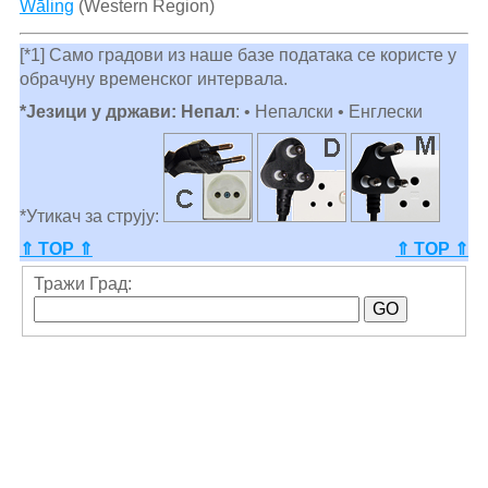
Wāling
(Western Region)
[*1] Само градови из наше базе података се користе у
обрачуну временског интервала.
*Језици у држави: Непал
: • Непалски • Енглески
*Утикач за струју:
⇑ TOP ⇑
⇑ TOP ⇑
Тражи Град: