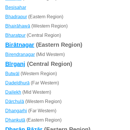
Besisahar
Bhadrapur
(Eastern Region)
Bhairāhawā
(Western Region)
Bharatpur
(Central Region)
Birātnagar
(Eastern Region)
Birendranagar
(Mid Western)
Bīrganj
(Central Region)
Butwāl
(Western Region)
Dadeldhurā
(Far Western)
Dailekh
(Mid Western)
Dārchulā
(Western Region)
Dhangarhi
(Far Western)
Dhankutā
(Eastern Region)
Dharān Bāzār
(Eastern Region)