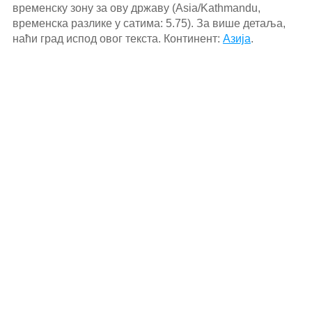
временску зону за ову државу (Asia/Kathmandu,
временска разлике у сатима: 5.75). За више детаља,
наћи град испод овог текста. Континент:
Азија
.