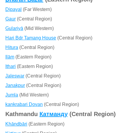
Dipayal
(Far Western)
Gaur
(Central Region)
Gulariyā
(Mid Western)
Hari Bdr Tamang House
(Central Region)
Hitura
(Central Region)
Ilām
(Eastern Region)
Ithari
(Eastern Region)
Jaleswar
(Central Region)
Janakpur
(Central Region)
Jumla
(Mid Western)
kankrabari Dovan
(Central Region)
Kathmandu
Катманду
(Central Region)
Khāndbāri
(Eastern Region)