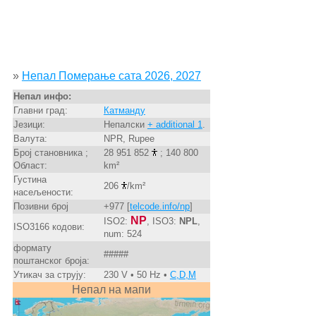
»
Непал Померање сата 2026, 2027
Непал инфо:
Главни град:
Катманду
Језици:
Непалски
+ additional 1
.
Валута:
NPR, Rupee
Број становника ;
28 951 852
; 140 800
Област:
km²
Густина
206
/km²
насељености:
Позивни број
+977 [
telcode.info/np
]
NP
ISO2:
, ISO3:
NPL
,
ISO3166 кодови:
num: 524
формату
#####
поштанског броја:
Утикач за струју:
230 V • 50 Hz •
C,D,M
Непал на мапи