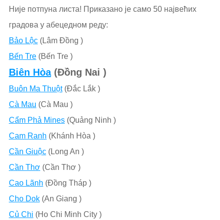
Није потпуна листа! Приказано је само 50 највећих
градова у абецедном реду:
Bảo Lộc
(Lâm Đồng )
Bến Tre
(Bến Tre )
Biên Hòa
(Đồng Nai )
Buôn Ma Thuột
(Ðắc Lắk )
Cà Mau
(Cà Mau )
Cẩm Phả Mines
(Quảng Ninh )
Cam Ranh
(Khánh Hòa )
Cần Giuộc
(Long An )
Cần Thơ
(Cần Thơ )
Cao Lãnh
(Đồng Tháp )
Cho Dok
(An Giang )
Củ Chi
(Ho Chi Minh City )