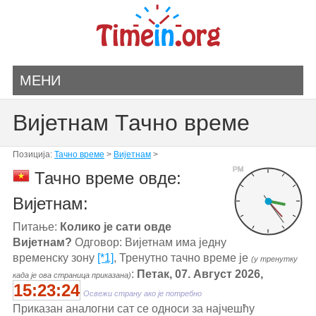
МЕНИ
Вијетнам Тачно време
Позиција:
Тачно време
>
Вијетнам
>
PM
Тачно време овде:
Вијетнам:
Питање:
Колико је сати овде
Вијетнам?
Одговор: Вијетнам има једну
временску зону
[*1]
, Тренутно тачно време је
(у тренутку
:
Петак, 07. Август 2026,
када је ова страница приказана)
15:23:24
Освежи страну ако је потребно
Приказан аналогни сат се односи за најчешћу