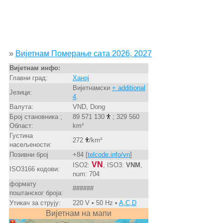
»
Вијетнам Померање сата 2026, 2027
Вијетнам инфо:
Главни град:
Ханој
Вијетнамски
+ additional
Језици:
4
.
Валута:
VND, Dong
Број становника ;
89 571 130
; 329 560
Област:
km²
Густина
272
/km²
насељености:
Позивни број
+84 [
telcode.info/vn
]
VN
ISO2:
, ISO3:
VNM
,
ISO3166 кодови:
num: 704
формату
######
поштанског броја:
Утикач за струју:
220 V • 50 Hz •
A,C,D
Вијетнам на мапи