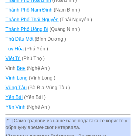
Thành Phố Hòa Bình
(Hòa Bình )
Thành Phố Nam Định
(Nam Định )
Thành Phố Thái Nguyên
(Thái Nguyên )
Thành Phố Uông Bí
(Quảng Ninh )
Thủ Dầu Một
(Bình Dương )
Tuy Hòa
(Phú Yên )
Việt Trì
(Phú Thọ )
Vinh
Вин
(Nghệ An )
Vĩnh Long
(Vĩnh Long )
Vũng Tàu
(Bà Rịa-Vũng Tàu )
Yên Bái
(Yên Bái )
Yên Vinh
(Nghệ An )
[*1] Само градови из наше базе података се користе у
обрачуну временског интервала.