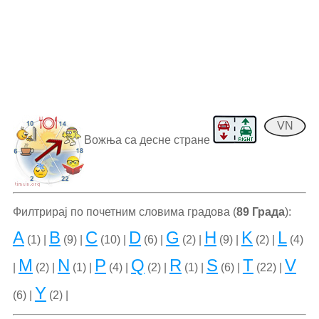
VN
Вожња са десне стране
Филтрирај по почетним словима градова (
89 Града
):
A
B
C
D
G
H
K
L
(1) |
(9) |
(10) |
(6) |
(2) |
(9) |
(2) |
(4)
M
N
P
Q
R
S
T
V
|
(2) |
(1) |
(4) |
(2) |
(1) |
(6) |
(22) |
Y
(6) |
(2) |