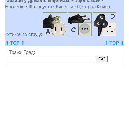
*Језици у држави: Вијетнам
: • Вијетнамски •
Енглески • Француски • Кинески • Централ Кхмер
*Утикач за струју:
⇑ TOP ⇑
⇑ TOP ⇑
Тражи Град: