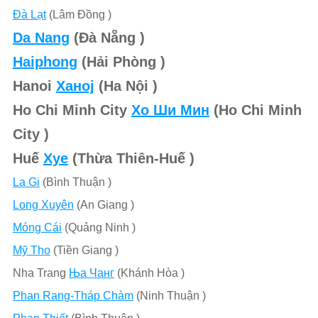
Ðà Lạt
(Lâm Đồng )
Da Nang
(Đà Nẵng )
Haiphong
(Hải Phòng )
Hanoi
Ханој
(Ha Nội )
Ho Chi Minh City
Хо Ши Мин
(Ho Chi Minh
City )
Huế
Хуе
(Thừa Thiên-Huế )
La Gi
(Bình Thuận )
Long Xuyên
(An Giang )
Móng Cái
(Quảng Ninh )
Mỹ Tho
(Tiền Giang )
Nha Trang
Ња Чанг
(Khánh Hòa )
Phan Rang-Tháp Chàm
(Ninh Thuận )