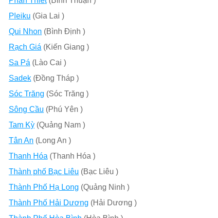
Phan Thiết
(Bình Thuận )
Pleiku
(Gia Lai )
Qui Nhon
(Bình Định )
Rạch Giá
(Kiến Giang )
Sa Pá
(Lào Cai )
Sadek
(Đồng Tháp )
Sóc Trăng
(Sóc Trăng )
Sông Cầu
(Phú Yên )
Tam Kỳ
(Quảng Nam )
Tân An
(Long An )
Thanh Hóa
(Thanh Hóa )
Thành phố Bạc Liêu
(Bạc Liêu )
Thành Phố Hạ Long
(Quảng Ninh )
Thành Phố Hải Dương
(Hải Dương )