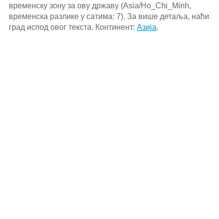
временску зону за ову државу (Asia/Ho_Chi_Minh,
временска разлике у сатима: 7). За више детаља, наћи
град испод овог текста. Континент:
Азија
.