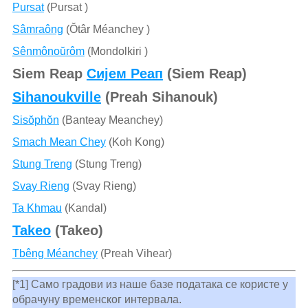
Pursat
(Pursat )
Sâmraông
(Ŏtâr Méanchey )
Sênmônoŭrôm
(Mondolkiri )
Siem Reap
Сијем Реап
(Siem Reap)
Sihanoukville
(Preah Sihanouk)
Sisŏphŏn
(Banteay Meanchey)
Smach Mean Chey
(Koh Kong)
Stung Treng
(Stung Treng)
Svay Rieng
(Svay Rieng)
Ta Khmau
(Kandal)
Takeo
(Takeo)
Tbêng Méanchey
(Preah Vihear)
[*1] Само градови из наше базе података се користе у
обрачуну временског интервала.