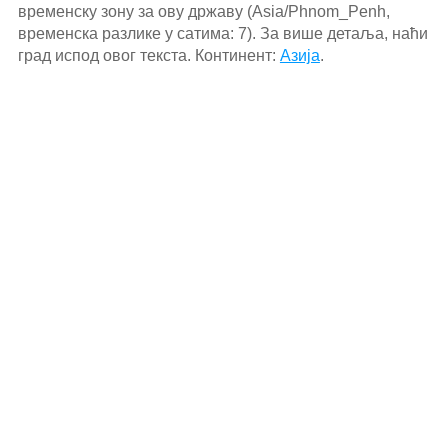
временску зону за ову државу (Asia/Phnom_Penh,
временска разлике у сатима: 7). За више детаља, наћи
град испод овог текста. Континент:
Азија
.