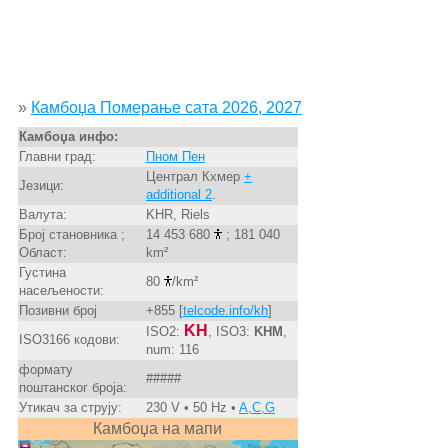
»
Камбоџа Померање сата 2026, 2027
Камбоџа инфо:
Главни град:
Пном Пен
Централ Кхмер
+
Језици:
additional 2
.
Валута:
KHR, Riels
Број становника ;
14 453 680
; 181 040
Област:
km²
Густина
80
/km²
насељености:
Позивни број
+855 [
telcode.info/kh
]
KH
ISO2:
, ISO3:
KHM
,
ISO3166 кодови:
num: 116
формату
#####
поштанског броја:
Утикач за струју:
230 V • 50 Hz •
A,C,G
Камбоџа на мапи