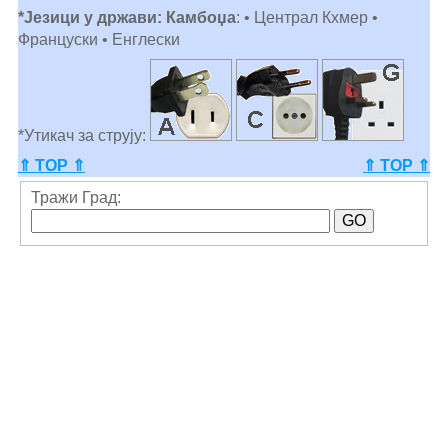
*Језици у држави: Камбоџа
: • Централ Кхмер •
Француски • Енглески
*Утикач за струју:
⇑ TOP ⇑
⇑ TOP ⇑
Тражи Град: