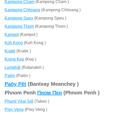
Kampong Cham
(Kampong Cham )
Kampong Chhnang
(Kampong Chhnang )
Kampong Speu
(Kampong Speu )
Kampong Thom
(Kampong Thom )
Kampot
(Kampot )
Koh Kong
(Koh Kong )
Kratié
(Kratie )
Krong Kep
(Kep )
Lumphăt
(Ratanakiri )
Pailin
(Pailin )
Paôy Pêt
(Banteay Meanchey )
Phnom Penh
Пном Пен
(Phnom Penh )
Phumĭ Véal Srê
(Takeo )
Prey Veng
(Prey Veng )