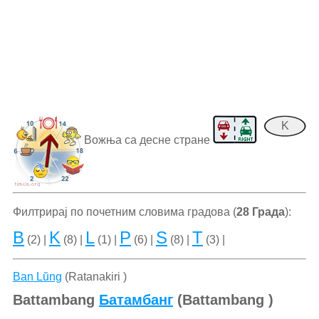
K
Вожња са десне стране
Филтрирај по почетним словима градова (
28 Града
):
B
K
L
P
S
T
(2) |
(8) |
(1) |
(6) |
(8) |
(3) |
Ban Lŭng
(Ratanakiri )
Battambang
Батамбанг
(Battambang )