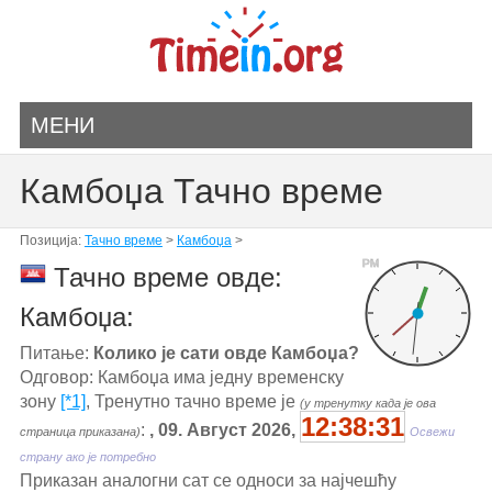
МЕНИ
Камбоџа Тачно време
Позиција:
Тачно време
>
Камбоџа
>
PM
Тачно време овде:
Камбоџа:
Питање:
Колико је сати овде Камбоџа?
Одговор: Камбоџа има једну временску
зону
[*1]
, Тренутно тачно време је
(у тренутку када је ова
12:38:31
:
, 09. Август 2026,
страница приказана)
Освежи
страну ако је потребно
Приказан аналогни сат се односи за најчешћу