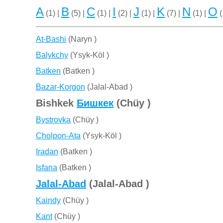
A
B
C
I
J
K
N
O
(1) |
(5) |
(1) |
(2) |
(1) |
(7) |
(1) |
(
At-Bashi
(Naryn )
Balykchy
(Ysyk-Köl )
Batken
(Batken )
Bazar-Korgon
(Jalal-Abad )
Bishkek
Бишкек
(Chüy )
Bystrovka
(Chüy )
Cholpon-Ata
(Ysyk-Köl )
Iradan
(Batken )
Isfana
(Batken )
Jalal-Abad
(Jalal-Abad )
Kaindy
(Chüy )
Kant
(Chüy )