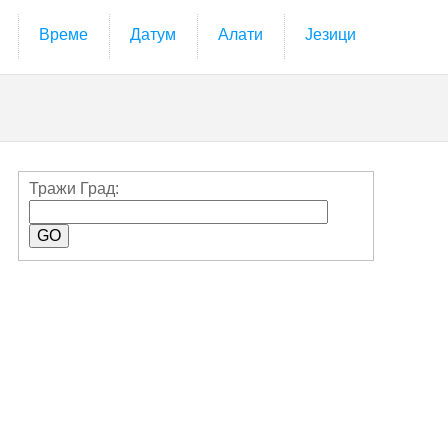
Време
Датум
Алати
Језици
Тражи Град: