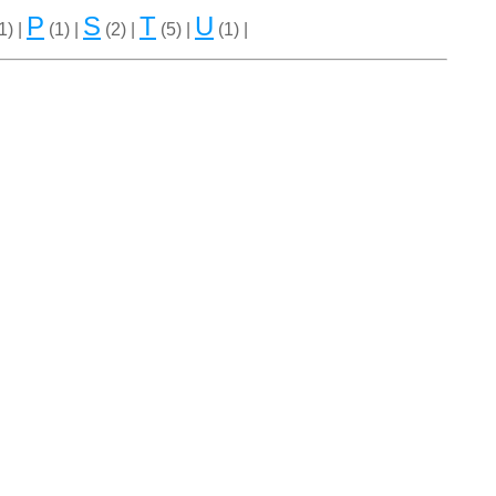
P
S
T
U
1) |
(1) |
(2) |
(5) |
(1) |