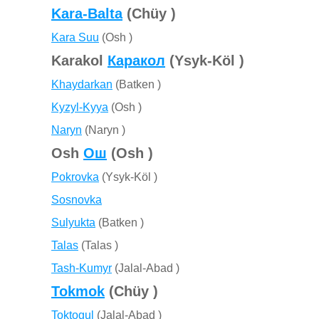
Kara-Balta
(Chüy )
Kara Suu
(Osh )
Karakol
Каракол
(Ysyk-Köl )
Khaydarkan
(Batken )
Kyzyl-Kyya
(Osh )
Naryn
(Naryn )
Osh
Ош
(Osh )
Pokrovka
(Ysyk-Köl )
Sosnovka
Sulyukta
(Batken )
Talas
(Talas )
Tash-Kumyr
(Jalal-Abad )
Tokmok
(Chüy )
Toktogul
(Jalal-Abad )