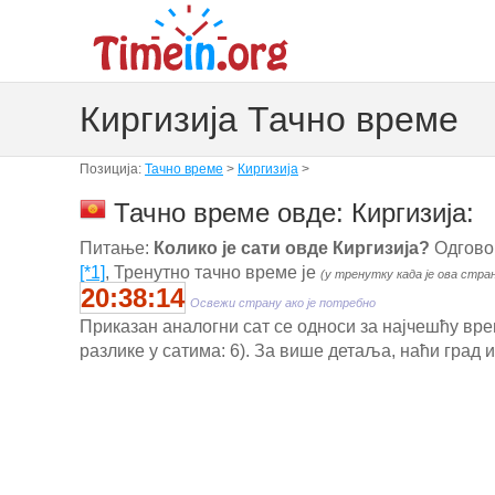
Киргизија Тачно време
Позиција:
Тачно време
>
Киргизија
>
Тачно време овде: Киргизија:
Питање:
Колико је сати овде Киргизија?
Одговор
[*1]
, Тренутно тачно време је
(у тренутку када је ова стра
20:38:14
Освежи страну ако је потребно
Приказан аналогни сат се односи за најчешћу вре
разлике у сатима: 6). За више детаља, наћи град 