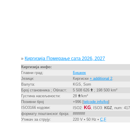
»
Киргизија Померање сата 2026, 2027
Киргизија инфо:
Главни град:
Бишкек
Језици:
Киргиски
+ additional 2
.
Валута:
KGS, Som
Број становника ; Област:
5 508 626
; 198 500 km²
Густина насељености:
28
/km²
Позивни број
+996 [
telcode.info/kg
]
KG
ISO3166 кодови:
ISO2:
, ISO3:
KGZ
, num: 417
формату поштанског броја:
######
Утикач за струју:
220 V • 50 Hz •
C,F