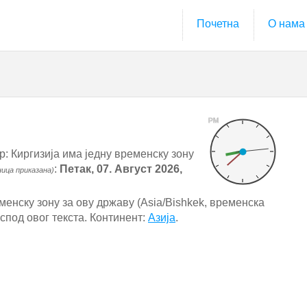
Почетна
О нама
PM
: Киргизија има једну временску зону
:
Петак, 07. Август 2026,
ница приказана)
менску зону за ову државу (Asia/Bishkek, временска
испод овог текста. Континент:
Азија
.