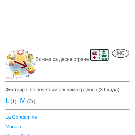
MC
Вожња са десне стране
Филтрирај по почетним словима градова (
3 Града
):
L
M
(1) |
(2) |
La Condamine
Monaco