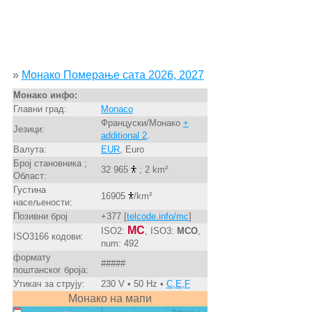
»
Монако Померање сата 2026, 2027
Монако инфо:
Главни град:
Monaco
Француски/Монако
+
Језици:
additional 2
.
Валута:
EUR
, Euro
Број становника ;
32 965
; 2 km²
Област:
Густина
16905
/km²
насељености:
Позивни број
+377 [
telcode.info/mc
]
MC
ISO2:
, ISO3:
MCO
,
ISO3166 кодови:
num: 492
формату
#####
поштанског броја:
Утикач за струју:
230 V • 50 Hz •
C,E,F
Монако на мапи