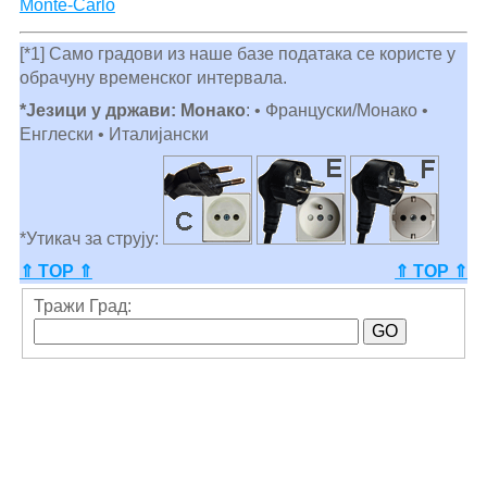
Monte-Carlo
[*1] Само градови из наше базе података се користе у
обрачуну временског интервала.
*Језици у држави: Монако
: • Француски/Монако •
Енглески • Италијански
*Утикач за струју:
⇑ TOP ⇑
⇑ TOP ⇑
Тражи Град: