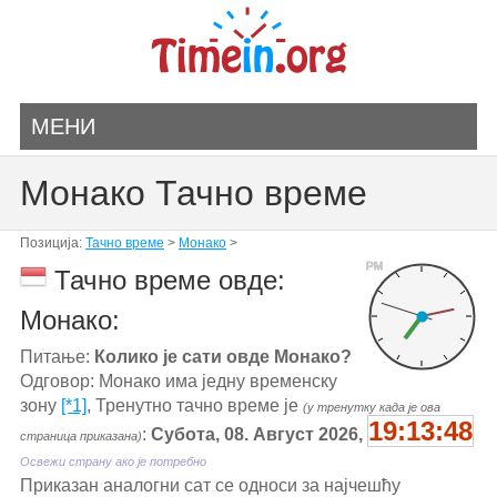
МЕНИ
Монако Тачно време
Позиција:
Тачно време
>
Монако
>
PM
Тачно време овде:
Монако:
Питање:
Колико је сати овде Монако?
Одговор: Монако има једну временску
зону
[*1]
, Тренутно тачно време је
(у тренутку када је ова
19:13:48
:
Субота, 08. Август 2026,
страница приказана)
Освежи страну ако је потребно
Приказан аналогни сат се односи за најчешћу