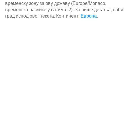
временску зону за ову државу (Europe/Monaco,
временска разлике у сатима: 2). За више детаља, наћи
град испод овог текста. Континент:
Европа
.