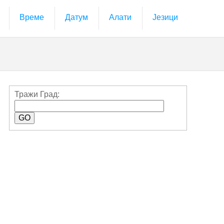
Време
Датум
Алати
Језици
Тражи Град: