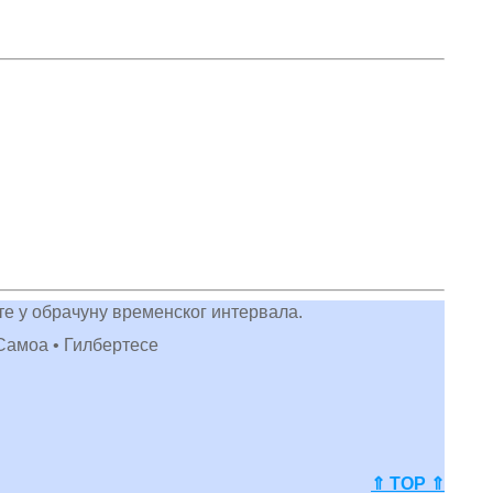
сте у обрачуну временског интервала.
• Самоа • Гилбертесе
⇑ TOP ⇑