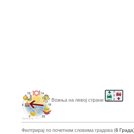
Вожња на левој страни
Филтрирај по почетним словима градова (
6 Града