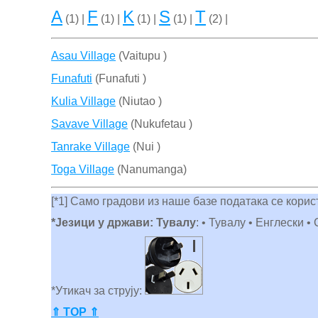
A
F
K
S
T
(1) |
(1) |
(1) |
(1) |
(2) |
Asau Village
(Vaitupu )
Funafuti
(Funafuti )
Kulia Village
(Niutao )
Savave Village
(Nukufetau )
Tanrake Village
(Nui )
Toga Village
(Nanumanga)
[*1] Само градови из наше базе података се кори
*Језици у држави: Тувалу
: • Тувалу • Енглески 
*Утикач за струју:
⇑ TOP ⇑