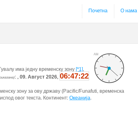
Почетна
О нама
AM
Тувалу има једну временску зону
[*1]
,
06:47:23
:
, 09. Август 2026,
риказана)
енску зону за ову државу (Pacific/Funafuti, временска
 испод овог текста. Континент:
Океанија
.