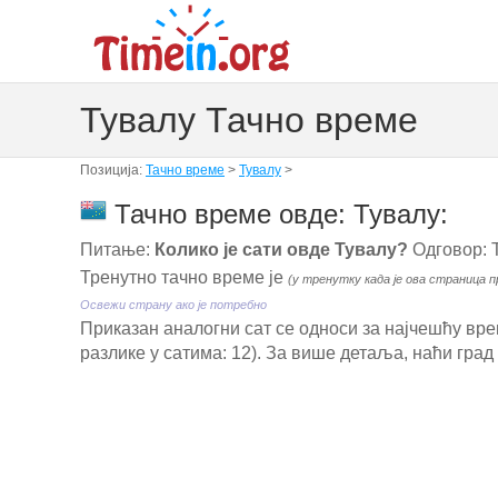
Тувалу Тачно време
Позиција:
Тачно време
>
Тувалу
>
Тачно време овде: Тувалу:
Питање:
Колико је сати овде Тувалу?
Одговор: 
Тренутно тачно време је
(у тренутку када је ова страница п
Освежи страну ако је потребно
Приказан аналогни сат се односи за најчешћу врем
разлике у сатима: 12). За више детаља, наћи град