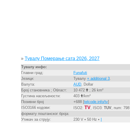
»
Тувалу Померање сата 2026, 2027
Тувалу инфо:
Главни град:
Funafuti
Језици:
Тувалу
+ additional 3
.
Валута:
AUD
, Dollar
Број становника ; Област:
10 472
; 26 km²
Густина насељености:
403
/km²
Позивни број
+688 [
telcode.info/tv
]
TV
ISO3166 кодови:
ISO2:
, ISO3:
TUV
, num: 798
формату поштанског броја:
Утикач за струју:
230 V • 50 Hz •
I