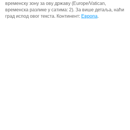
временску зону за ову државу (Europe/Vatican,
временска разлике у сатима: 2). За више детаља, наћи
град испод овог текста. Континент:
Европа
.