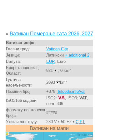
»
Ватикан Померање сата 2026, 2027
Ватикан инфо:
Главни град:
Vatican City
Језици:
Латински
+ additional 2
.
Валута:
EUR
, Euro
Број становника ;
921
; 0 km²
Област:
Густина
2093
/km²
насељености:
Позивни број
+379 [
telcode.info/va
]
VA
ISO2:
, ISO3:
VAT
,
ISO3166 кодови:
num: 336
формату поштанског
#####
броја:
Утикач за струју:
230 V • 50 Hz •
C,F,L
Ватикан на мапи