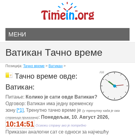
МЕНИ
Ватикан Тачно време
Позиција:
Тачно време
>
Ватикан
>
AM
Тачно време овде:
Ватикан:
Питање:
Колико је сати овде Ватикан?
Одговор: Ватикан има једну временску
зону
[*1]
, Тренутно тачно време је
(у тренутку када је ова
:
Понедељак, 10. Август 2026,
страница приказана)
10:14:51
Освежи страну ако је потребно
Приказан аналогни сат се односи за најчешћу