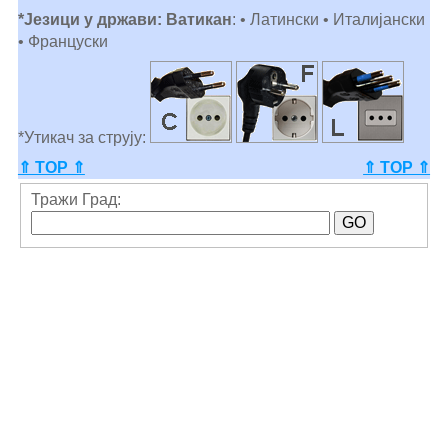
*Језици у држави: Ватикан
: • Латински • Италијански
• Француски
*Утикач за струју:
⇑ TOP ⇑
⇑ TOP ⇑
Тражи Град: