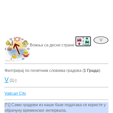
V
Вожња са десне стране
Филтрирај по почетним словима градова (
1 Града
):
V
(1) |
Vatican City
[*1] Само градови из наше базе података се користе у
обрачуну временског интервала.