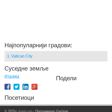
Најпопуларнији градови:
1. Vatican City
Суседне земље
Италија
Подели
Посетиоци
© 2015+
timein.org
- Програмирао Gashpar