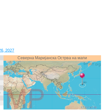
6, 2027
Северна Маријанска Острва на мапи
0