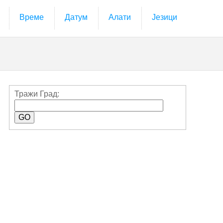
Време
Датум
Алати
Језици
Тражи Град: