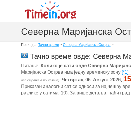
Северна Маријанска Ост
Позиција:
Тачно време
>
Северна Маријанска Острва
>
Тачно време овде: Северна Ма
Питање:
Колико је сати овде Северна Маријан
Маријанска Острва има једну временску зону
[*1]
,
15
:
Четвртак, 06. Август 2026,
ова страница приказана)
Приказан аналогни сат се односи за најчешћу врем
разлике у сатима: 10). За више детаља, наћи град