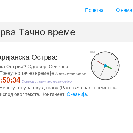
Почетна
О нама
рва Тачно време
PM
ријанска Острва:
ска Острва?
Одговор: Северна
 Тренутно тачно време је
(у тренутку када је
:50:34
Освежи страну ако је потребно
енску зону за ову државу (Pacific/Saipan, временска
 испод овог текста. Континент:
Океанија
.