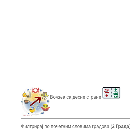
Вожња са десне стране
Филтрирај по почетним словима градова (
2 Града