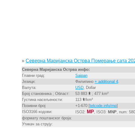
»
Северна Маријанска Острва Померање сата 202
Северна Маријанска Острва инфо:
Главни град:
Saipan
Језици:
Филипино
+ additional 4
.
Валута:
USD
, Dollar
Број становника ; Област:
53 883
; 477 km²
Густина насељености:
113
/km²
Позивни број
+1-670 [
telcode.info/mp
]
MP
ISO3166 кодови:
ISO2:
, ISO3:
MNP
, num: 58
формату поштанског броја:
Утикач за струју: