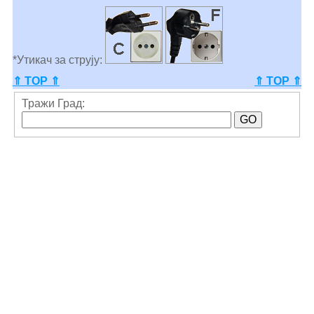
*Утикач за струју:
⇑ TOP ⇑
⇑ TOP ⇑
Тражи Град: