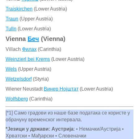
Traiskirchen
(Lower Austria)
Traun
(Upper Austria)
Tulln
(Lower Austria)
Vienna
Беч
(Vienna)
Villach
Филах
(Carinthia)
Weinzierl bei Krems
(Lower Austria)
Wels
(Upper Austria)
Wetzelsdorf
(Styria)
Wiener Neustadt
Винер Нојштат
(Lower Austria)
Wolfsberg
(Carinthia)
[*1] Само градови из наше базе података се користе у
обрачуну временског интервала.
*Језици у држави: Аустрија
: • Немачки/Аустрија •
Хрватски • Мађарски • Словеначки