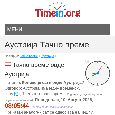
МЕНИ
Аустрија Тачно време
Позиција:
Тачно време
>
Аустрија
>
AM
Тачно време овде:
Аустрија:
Питање:
Колико је сати овде Аустрија?
Одговор: Аустрија има једну временску
зону
[*1]
, Тренутно тачно време је
(у тренутку када је ова
:
Понедељак, 10. Август 2026,
страница приказана)
08:05:44
Освежи страну ако је потребно
Приказан аналогни сат се односи за најчешћу