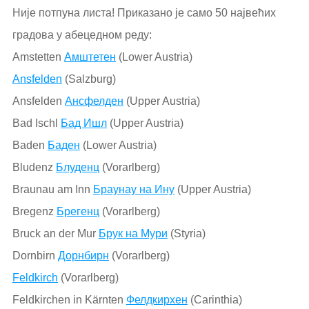
Није потпуна листа! Приказано је само 50 највећих
градова у абецедном реду:
Amstetten
Амштетен
(Lower Austria)
Ansfelden
(Salzburg)
Ansfelden
Ансфелден
(Upper Austria)
Bad Ischl
Бад Ишл
(Upper Austria)
Baden
Баден
(Lower Austria)
Bludenz
Блуденц
(Vorarlberg)
Braunau am Inn
Браунау на Ину
(Upper Austria)
Bregenz
Брегенц
(Vorarlberg)
Bruck an der Mur
Брук на Мури
(Styria)
Dornbirn
Дорнбирн
(Vorarlberg)
Feldkirch
(Vorarlberg)
Feldkirchen in Kärnten
Фелдкирхен
(Carinthia)