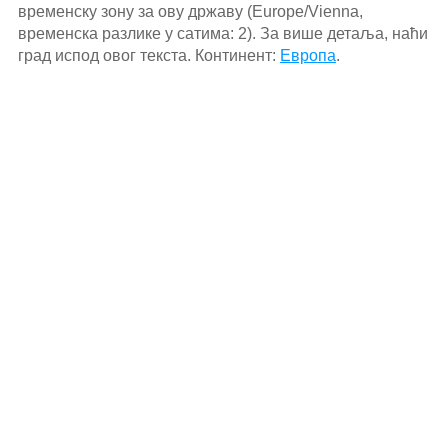
временску зону за ову државу (Europe/Vienna,
временска разлике у сатима: 2). За више детаља, наћи
град испод овог текста. Континент:
Европа
.