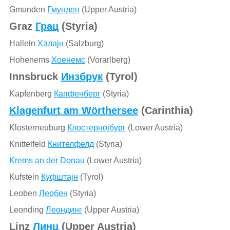
Gmunden
Гмунден
(Upper Austria)
Graz
Грац
(Styria)
Hallein
Халајн
(Salzburg)
Hohenems
Хоенемс
(Vorarlberg)
Innsbruck
Инзбрук
(Tyrol)
Kapfenberg
Капфенберг
(Styria)
Klagenfurt am Wörthersee
(Carinthia)
Klosterneuburg
Клостернојбург
(Lower Austria)
Knittelfeld
Кнителфелд
(Styria)
Krems an der Donau
(Lower Austria)
Kufstein
Куфштајн
(Tyrol)
Leoben
Леобен
(Styria)
Leonding
Леондинг
(Upper Austria)
Linz
Линц
(Upper Austria)