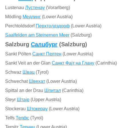
Lustenau
Лустенау
(Vorarlberg)
Mödling
Медлинг
(Lower Austria)
Perchtoldsdorf
Перхтолдздорф
(Lower Austria)
Saalfelden am Steinernen Meer
(Salzburg)
Salzburg
Салцбург
(Salzburg)
Sankt Pölten
Санкт Пелтен
(Lower Austria)
Sankt Veit an der Glan
Санкт Фајт на Глану
(Carinthia)
Schwaz
Швац
(Tyrol)
Schwechat
Швехат
(Lower Austria)
Spittal an der Drau
Шпитал
(Carinthia)
Steyr
Штајр
(Upper Austria)
Stockerau
Штокерау
(Lower Austria)
Telfs
Телфс
(Tyrol)
Ternitz
Терниц
(Lower Austria)