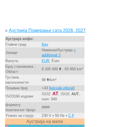
»
Аустрија Померање сата 2026, 2027
Аустрија инфо:
Главни град:
Беч
Немачки/Аустрија
+
Језици:
additional 3
.
Валута:
EUR
, Euro
Број становника ;
8 205 000
; 83 858 km²
Област:
Густина
98
/km²
насељености:
Позивни број
+43 [
telcode.info/at
]
AT
ISO2:
, ISO3:
AUT
,
ISO3166 кодови:
num: 040
формату
####
поштанског броја:
Утикач за струју:
230 V • 50 Hz •
C,F
Аустрија на мапи