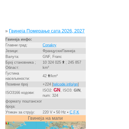
»
Гвинеја Померање сата 2026, 2027
Гвинеја инфо:
Главни град:
Conakry
Језици:
Француски/Гвинеја
Валута:
GNF, Franc
Број становника ;
10 324 025
; 245 857
Област:
km²
Густина
42
/km²
насељености:
Позивни број
+224 [
telcode.info/gn
]
GN
ISO2:
, ISO3:
GIN
,
ISO3166 кодови:
num: 324
формату поштанског
броја:
Утикач за струју:
220 V • 50 Hz •
C,F,K
Гвинеја на мапи