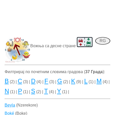
RG
Вожња са десне стране
Филтрирај по почетним словима градова (
37 Града
):
B
C
D
F
G
K
L
M
(2) |
(3) |
(4) |
(3) |
(2) |
(9) |
(1) |
(4) |
N
P
S
T
Y
(1) |
(1) |
(2) |
(4) |
(1) |
Beyla
(Nzerekore)
Boké
(Boke)