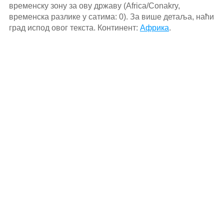
временску зону за ову државу (Africa/Conakry,
временска разлике у сатима: 0). За више детаља, наћи
град испод овог текста. Континент:
Африка
.