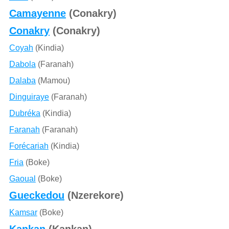
Camayenne
(Conakry)
Conakry
(Conakry)
Coyah
(Kindia)
Dabola
(Faranah)
Dalaba
(Mamou)
Dinguiraye
(Faranah)
Dubréka
(Kindia)
Faranah
(Faranah)
Forécariah
(Kindia)
Fria
(Boke)
Gaoual
(Boke)
Gueckedou
(Nzerekore)
Kamsar
(Boke)
Kankan
(Kankan)