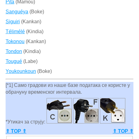
Pita
(Mamou)
Sanguéya
(Boke)
Siguiri
(Kankan)
Télimélé
(Kindia)
Tokonou
(Kankan)
Tondon
(Kindia)
Tougué
(Labe)
Youkounkoun
(Boke)
[*1] Само градови из наше базе података се користе у
обрачуну временског интервала.
*Утикач за струју:
⇑ TOP ⇑
⇑ TOP ⇑