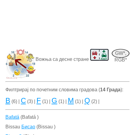
GW*,
Вожња са десне стране
RGB*
Филтрирај по почетним словима градова (
14 Града
):
B
C
F
G
M
Q
(6) |
(3) |
(1) |
(1) |
(1) |
(2) |
Bafatá
(Bafatá )
Bissau
Бисао
(Bissau )