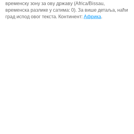
временску зону за ову државу (Africa/Bissau,
временска разлике у сатима: 0). За више детаља, наћи
град испод овог текста. Континент:
Африка
.