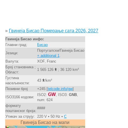
»
Гвинеја Бисао Померање сата 2026, 2027
Гвинеја Бисао инфо:
Главни град:
Бисао
Португалски/Гвинеја Бисао
Језици:
+ additional 1
.
Валута:
XOF, Franc
Број становника ;
1 565 126
; 36 120 km²
Област:
Густина
43
/km²
насељености:
Позивни број
+245 [
telcode.info/gw
]
GW
ISO2:
, ISO3:
GNB
,
ISO3166 кодови:
num: 624
формату
####
поштанског броја:
Утикач за струју:
220 V • 50 Hz •
C
Гвинеја Бисао на мапи