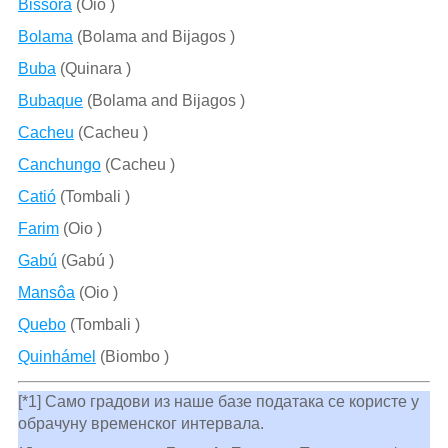
Bissorã
(Oio )
Bolama
(Bolama and Bijagos )
Buba
(Quinara )
Bubaque
(Bolama and Bijagos )
Cacheu
(Cacheu )
Canchungo
(Cacheu )
Catió
(Tombali )
Farim
(Oio )
Gabú
(Gabú )
Mansôa
(Oio )
Quebo
(Tombali )
Quinhámel
(Biombo )
[*1] Само градови из наше базе података се користе у
обрачуну временског интервала.