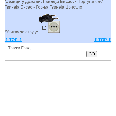
*Језици у држави: Гвинеја Бисао
: • Португалски/
Гвинеја Бисао • Горња Гвинеја Цриоуло
*Утикач за струју:
⇑ TOP ⇑
⇑ TOP ⇑
Тражи Град: