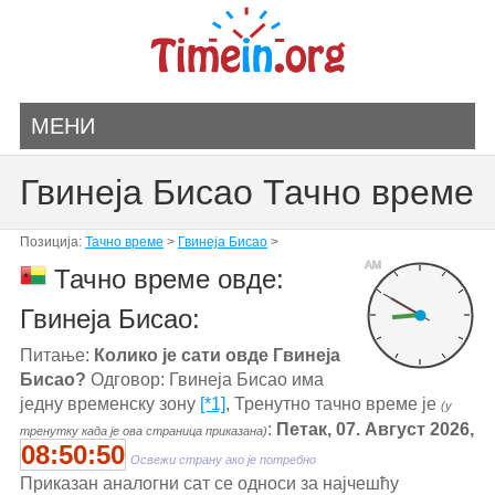
МЕНИ
Гвинеја Бисао Тачно време
Позиција:
Тачно време
>
Гвинеја Бисао
>
AM
Тачно време овде:
Гвинеја Бисао:
Питање:
Колико је сати овде Гвинеја
Бисао?
Одговор: Гвинеја Бисао има
једну временску зону
[*1]
, Тренутно тачно време је
(у
:
Петак, 07. Август 2026,
тренутку када је ова страница приказана)
08:50:50
Освежи страну ако је потребно
Приказан аналогни сат се односи за најчешћу