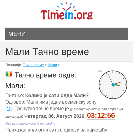
МЕНИ
Мали Тачно време
Позиција:
Тачно време
>
Мали
>
AM
Тачно време овде:
Мали:
Питање:
Колико је сати овде Мали?
Одговор: Мали има једну временску зону
[*1]
, Тренутно тачно време је
(у тренутку када је ова страница
03:12:56
:
Четвртак, 06. Август 2026,
приказана)
Освежи страну ако је потребно
Приказан аналогни сат се односи за најчешћу