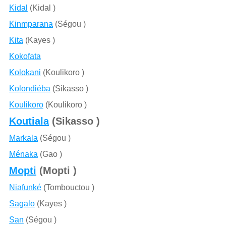
Kidal
(Kidal )
Kinmparana
(Ségou )
Kita
(Kayes )
Kokofata
Kolokani
(Koulikoro )
Kolondiéba
(Sikasso )
Koulikoro
(Koulikoro )
Koutiala
(Sikasso )
Markala
(Ségou )
Ménaka
(Gao )
Mopti
(Mopti )
Niafunké
(Tombouctou )
Sagalo
(Kayes )
San
(Ségou )