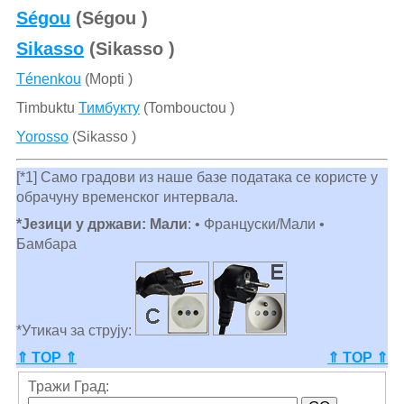
Ségou
(Ségou )
Sikasso
(Sikasso )
Ténenkou
(Mopti )
Timbuktu
Тимбукту
(Tombouctou )
Yorosso
(Sikasso )
[*1] Само градови из наше базе података се користе у
обрачуну временског интервала.
*Језици у држави: Мали
: • Француски/Мали •
Бамбара
*Утикач за струју:
⇑ TOP ⇑
⇑ TOP ⇑
Тражи Град: