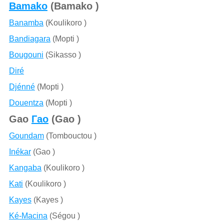
Bamako
(Bamako )
Banamba
(Koulikoro )
Bandiagara
(Mopti )
Bougouni
(Sikasso )
Diré
Djénné
(Mopti )
Douentza
(Mopti )
Gao
Гао
(Gao )
Goundam
(Tombouctou )
Inékar
(Gao )
Kangaba
(Koulikoro )
Kati
(Koulikoro )
Kayes
(Kayes )
Ké-Macina
(Ségou )