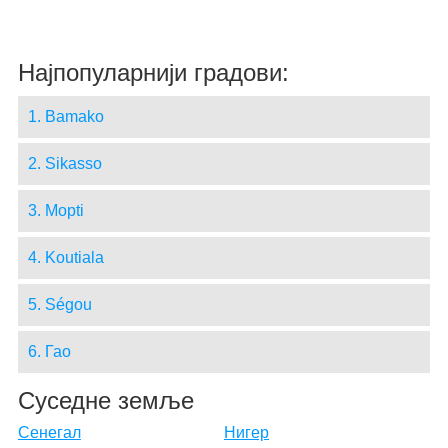
Најпопуларнији градови:
1. Bamako
2. Sikasso
3. Mopti
4. Koutiala
5. Ségou
6. Гао
Суседне земље
Сенегал
Нигер