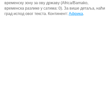
временску зону за ову државу (Africa/Bamako,
временска разлике у сатима: 0). За више детаља, наћи
град испод овог текста. Континент:
Африка
.