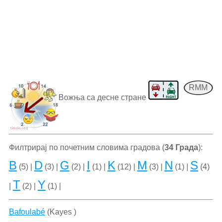
RMM
Вожња са десне стране
Филтрирај по почетним словима градова (
34 Града
):
B
D
G
I
K
M
N
S
(5) |
(3) |
(2) |
(1) |
(12) |
(3) |
(1) |
(4)
T
Y
|
(2) |
(1) |
Bafoulabé
(Kayes )