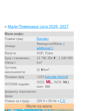
»
Мали Померање сата 2026, 2027
Мали инфо:
Главни град:
Bamako
Француски/Мали
+
Језици:
additional 1
.
Валута:
XOF, Franc
Број становника ;
13 796 354
; 1 240 000
Област:
km²
Густина
11
/km²
насељености:
Позивни број
+223 [
telcode.info/ml
]
ML
ISO2:
, ISO3:
MLI
,
ISO3166 кодови:
num: 466
формату поштанског
броја:
Утикач за струју:
220 V • 50 Hz •
C,E
Мали на мапи