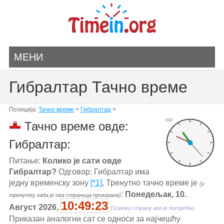
МЕНИ
Гибралтар Тачно време
Позиција:
Тачно време
>
Гибралтар
>
AM
Тачно време овде:
Гибралтар:
Питање:
Колико је сати овде
Гибралтар?
Одговор: Гибралтар има
једну временску зону
[*1]
, Тренутно тачно време је
(у
:
Понедељак, 10.
тренутку када је ова страница приказана)
10:49:24
Август 2026,
Освежи страну ако је потребно
Приказан аналогни сат се односи за најчешћу