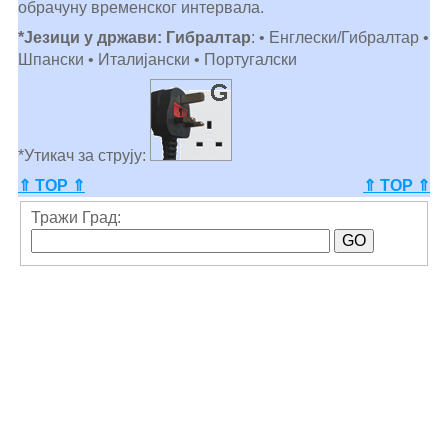
обрачуну временског интервала.
*Језици у држави: Гибралтар
: • Енглески/Гибралтар •
Шпански • Италијански • Португалски
*Утикач за струју:
⇑ TOP ⇑
⇑ TOP ⇑
Тражи Град: