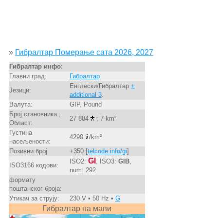
»
Гибралтар Померање сата 2026, 2027
Гибралтар инфо:
Главни град:
Гибралтар
Енглески/Гибралтар
+
Језици:
additional 3
.
Валута:
GIP, Pound
Број становника ;
27 884
; 7 km²
Област:
Густина
4290
/km²
насељености:
Позивни број
+350 [
telcode.info/gi
]
GI
ISO2:
, ISO3:
GIB
,
ISO3166 кодови:
num: 292
формату
поштанског броја:
Утикач за струју:
230 V • 50 Hz •
G
Гибралтар на мапи