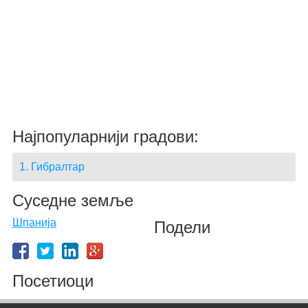
Најпопуларнији градови:
1. Гибралтар
Суседне земље
Шпанија
Подели
Посетиоци