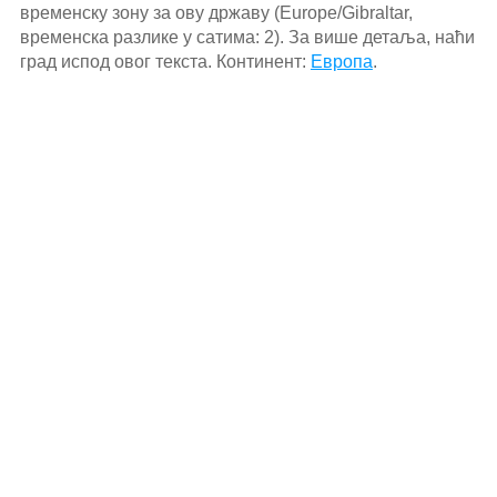
временску зону за ову државу (Europe/Gibraltar,
временска разлике у сатима: 2). За више детаља, наћи
град испод овог текста. Континент:
Европа
.