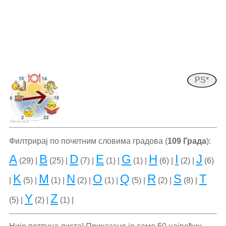
PS*
Филтрирај по почетним словима градова (
109 Града
):
A
B
D
E
G
H
I
J
(29) |
(25) |
(7) |
(1) |
(1) |
(6) |
(2) |
(6)
K
M
N
O
Q
R
S
T
|
(5) |
(1) |
(2) |
(1) |
(5) |
(2) |
(8) |
Y
Z
(5) |
(2) |
(1) |