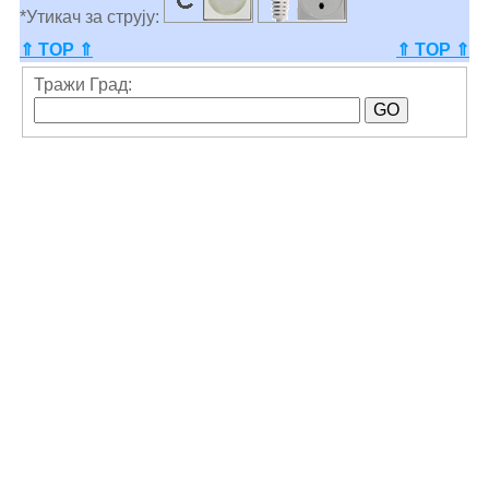
*Утикач за струју:
⇑ TOP ⇑
⇑ TOP ⇑
Тражи Град: