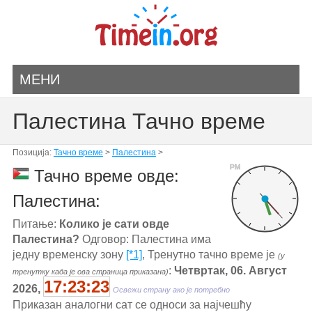
МЕНИ
Палестина Тачно време
Позиција:
Тачно време
>
Палестина
>
PM
Тачно време овде:
Палестина:
Питање:
Колико је сати овде
Палестина?
Одговор: Палестина има
једну временску зону
[*1]
, Тренутно тачно време је
(у
:
Четвртак, 06. Август
тренутку када је ова страница приказана)
17:23:23
2026,
Освежи страну ако је потребно
Приказан аналогни сат се односи за најчешћу