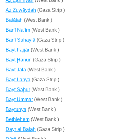
Az̧ Z̧āhirīyah
(West Bank )
Az Zuwāydah
(Gaza Strip )
Balāţah
(West Bank )
Banī Na‘īm
(West Bank )
Banī Suhaylā
(Gaza Strip )
Bayt Fajjār
(West Bank )
Bayt Ḩānūn
(Gaza Strip )
Bayt Jālā
(West Bank )
Bayt Lāhyā
(Gaza Strip )
Bayt Sāḩūr
(West Bank )
Bayt Ūmmar
(West Bank )
Baytūnyā
(West Bank )
Bethlehem
(West Bank )
Dayr al Balaḩ
(Gaza Strip )