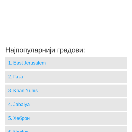
Најпопуларнији градови:
1. East Jerusalem
2. Газа
3. Khān Yūnis
4. Jabālyā
5. Хеброн