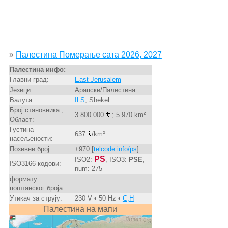
»
Палестина Померање сата 2026, 2027
Палестина инфо:
Главни град:
East Jerusalem
Језици:
Арапски/Палестина
Валута:
ILS
, Shekel
Број становника ;
3 800 000
; 5 970 km²
Област:
Густина
637
/km²
насељености:
Позивни број
+970 [
telcode.info/ps
]
PS
ISO2:
, ISO3:
PSE
,
ISO3166 кодови:
num: 275
формату
поштанског броја:
Утикач за струју:
230 V • 50 Hz •
C,H
Палестина на мапи