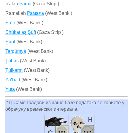
Rafaḩ
Рафа
(Gaza Strip )
Ramallah
Рамала
(West Bank )
Sa‘īr
(West Bank )
Shūkat aş Şūfī
(Gaza Strip )
Şūrīf
(West Bank)
Tarqūmyā
(West Bank)
Ţūbās
(West Bank)
Ţūlkarm
(West Bank)
Ya‘bad
(West Bank)
Yuta
(West Bank)
[*1] Само градови из наше базе података се користе у
обрачуну временског интервала.