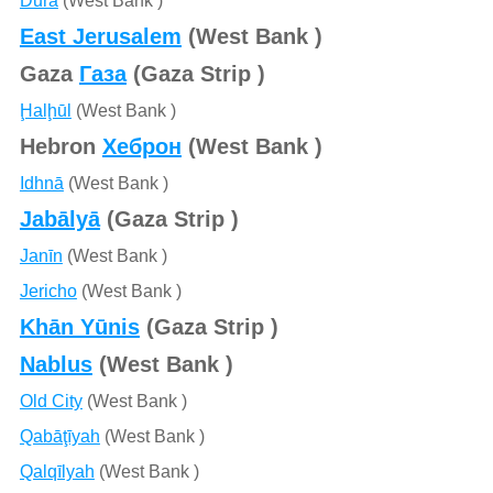
Dūrā
(West Bank )
East Jerusalem
(West Bank )
Gaza
Газа
(Gaza Strip )
Ḩalḩūl
(West Bank )
Hebron
Хеброн
(West Bank )
Idhnā
(West Bank )
Jabālyā
(Gaza Strip )
Janīn
(West Bank )
Jericho
(West Bank )
Khān Yūnis
(Gaza Strip )
Nablus
(West Bank )
Old City
(West Bank )
Qabāţīyah
(West Bank )
Qalqīlyah
(West Bank )