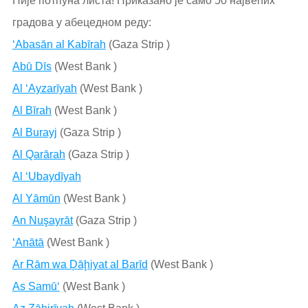
Није потпуна листа! Приказано је само 50 највећих
градова у абецедном реду:
‘Abasān al Kabīrah
(Gaza Strip )
Abū Dīs
(West Bank )
Al ‘Ayzarīyah
(West Bank )
Al Bīrah
(West Bank )
Al Burayj
(Gaza Strip )
Al Qarārah
(Gaza Strip )
Al ‘Ubaydīyah
Al Yāmūn
(West Bank )
An Nuşayrāt
(Gaza Strip )
‘Anātā
(West Bank )
Ar Rām wa Ḑāḩiyat al Barīd
(West Bank )
As Samū‘
(West Bank )