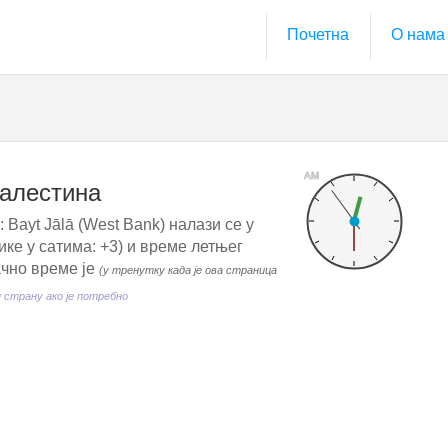
Почетна
О нама
AM
Палестина
 Bayt Jālā (West Bank) налази се у
ке у сатима: +3) и време летњег
ачно време је
(у тренутку када је ова страница
 страну ако је потребно