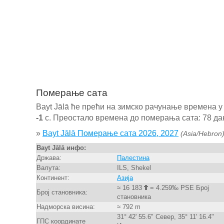
Померање сата
Bayt Jālā ће прећи на зимско рачунање времена 
-1
с. Преостало времена до померања сата: 78 дан
»
Bayt Jālā Померање сата 2026, 2027
(Asia/Hebron
Bayt Jālā инфо:
Држава:
Палестина
Валута:
ILS, Shekel
Континент:
Азија
≈ 16 183
= 4.259‰ PSE Број
Број становника:
становника
Надморска висина:
≈ 792 m
31° 42' 55.6" Север, 35° 11' 16.4"
ГПС координате