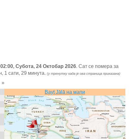
у
02:00, Субота, 24 Октобар 2026
. Сат се помера за
, 1 сати, 29 минута.
(у тренутку када је ова страница приказана)
»
)
Bayt Jālā на мапи