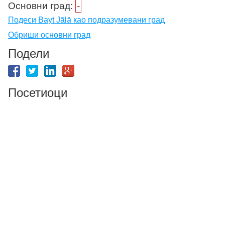
Основни град:
-
Подеси Bayt Jālā као подразумевани град
Обриши основни град
Подели
Посетиоци