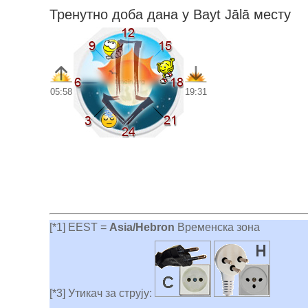
Тренутно доба дана у Bayt Jālā месту
05:58
19:31
[*1] EEST =
Asia/Hebron
Временска зона
[*3] Утикач за струју: