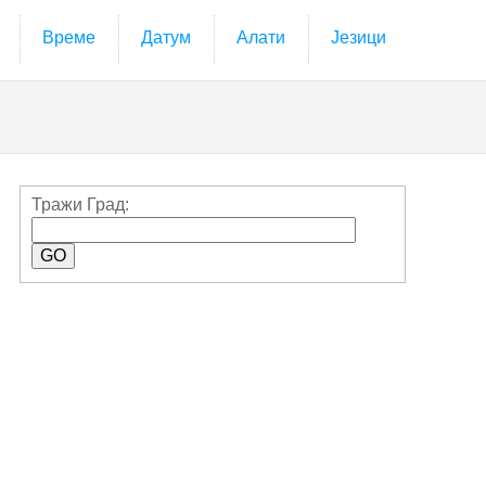
Време
Датум
Алати
Језици
Тражи Град: