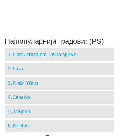
Најпопуларнији градови: (PS)
1. East Jerusalem Тачно време
2. Газа
3. Khān Yūnis
4. Jabālyā
5. Хеброн
6. Nablus