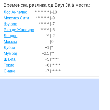
Временска разлика од Bayt Jālā места:
Лос Анђелес
**********
|
-10
Мексико Сити
*********
|
-9
Њујорк
*******
|
-7
Рио де Жанеиро
******
|
-6
Лондон
**
|
-2
Москва
|
0
Дубаи
+1
|
*
Мумбај
+2.5
|
**
Шангај
+5
|
*****
Токио
+6
|
******
Сиднеј
+7
|
*******