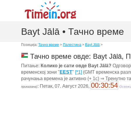
Bayt Jālā • Тачно време
Позиција:
Тачно време
>
Палестина
>
Bayt Jālā
>
Тачно време овде: Bayt Jālā, 
Питање:
Колико је сати овде Bayt Jālā?
Одговор:
временској зони "
EEST
"
[*1]
(GMT временска разли
рачунања времена је активно (+ 1с) ⇒ Тренутно т
00:30:55
: Петак, 07. Август 2026,
приказана)
Освежи