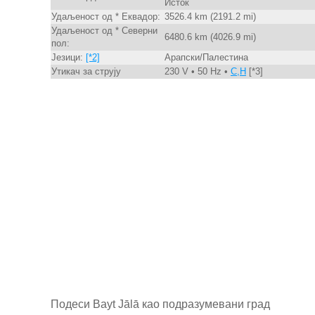
Исток
Удаљеност од * Еквадор:
3526.4 km (2191.2 mi)
Удаљеност од * Северни
6480.6 km (4026.9 mi)
пол:
Језици:
[*2]
Арапски/Палестина
Утикач за струју
230 V • 50 Hz •
C,H
[*3]
Подеси Bayt Jālā као подразумевани град