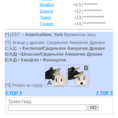
Мумбај
+9.5
|
*********
Шангај
+12
|
************
Токио
+13
|
*************
Сиднеј
+14
|
**************
[*1] EDT =
America/New_York
Временска зона
[*2] Језици у држави: Сједињене Америчке Државе
(САД) :
• Енглески/Сједињене Америчке Државе
(САД) • Шпански/Сједињене Америчке Државе
(САД) • Хавајски • Француски
[*3] Утикач за струју:
⇑ TOP ⇑
⇑ TOP ⇑
Тражи Град: