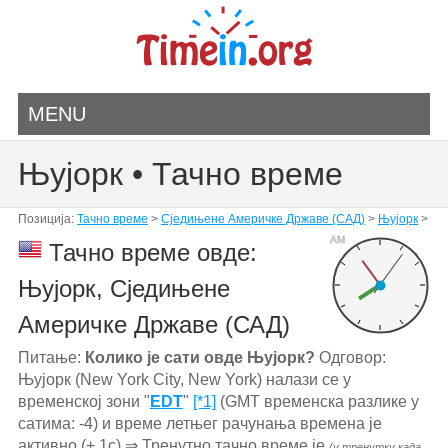
MENU
Њујорк • Тачно време
Позиција:
Тачно време
>
Сједињене Америчке Државе (САД)
>
Њујорк
>
AM
Тачно време овде:
Њујорк, Сједињене
Америчке Државе (САД)
Питање:
Колико је сати овде Њујорк?
Одговор:
Њујорк (New York City, New York) налази се у
временској зони "
EDT
"
[*1]
(GMT временска разлике у
сатима: -4) и време летњег рачунања времена је
активно (+ 1с) ⇒ Тренутно тачно време је
(у тренутку када