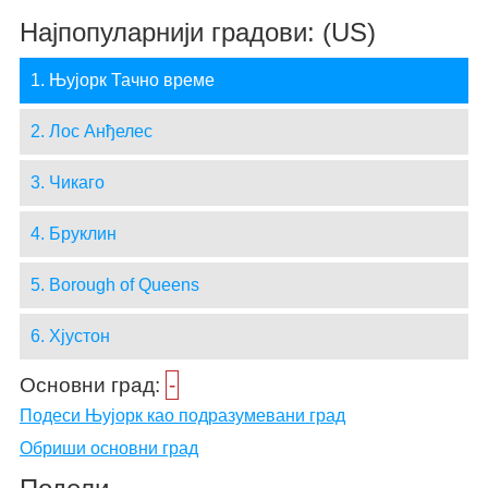
Најпопуларнији градови: (US)
1. Њујорк Тачно време
2. Лос Анђелес
3. Чикаго
4. Бруклин
5. Borough of Queens
6. Хјустон
Основни град:
-
Подеси Њујорк као подразумевани град
Обриши основни град