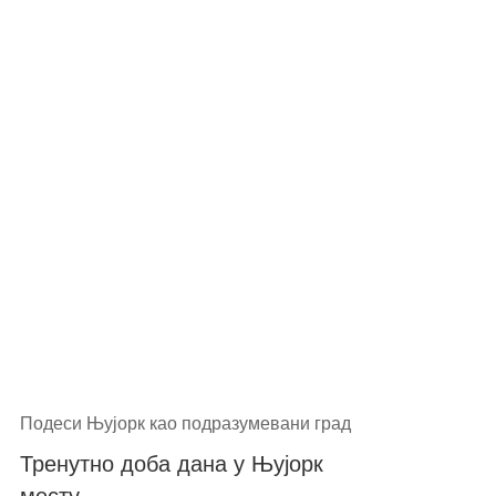
Подеси Њујорк као подразумевани град
Тренутно доба дана у Њујорк