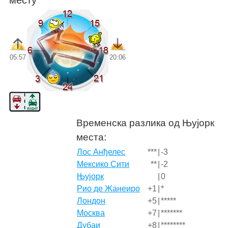
месту
05:57
20:06
Временска разлика од Њујорк
места:
Лос Анђелес
***
|
-3
Мексико Сити
**
|
-2
Њујорк
|
0
Рио де Жанеиро
+1
|
*
Лондон
+5
|
*****
Москва
+7
|
*******
Дубаи
+8
|
********