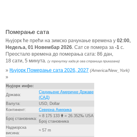
Померање сата
Њујорк ће прећи на зимско рачунање времена у
02:00,
Недеља, 01 Новембар 2026
. Сат се помера за
-1
с.
Преостало времена до померања сата: 86 дан,
18 сати, 5 минута.
(у тренутку када је ова страница приказана)
»
Њујорк Померање сата 2026, 2027
(America/New_York)
»
Њујорк инфо:
Сједињене Америчке Државе
Држава:
(САД)
Валута:
USD, Dollar
Континент:
Северна Америка
≈ 8 175 133
= 26.352‰ USA
Број становника:
Број становника
Надморска
≈ 57 m
висина: