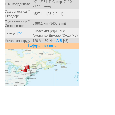
40° 42' 51.4" Север, 74° 0'
ГПС координате
21.5" Запад
Удаљеност од *
4527 km (2812.9 mi)
Еквадор:
Удаљеност од *
5480.1 km (3405.2 mi)
Северни пол:
Енглески/Сједињене
Језици:
[*2]
Америчке Државе (САД) (+3)
Утикач за струју
120 V • 60 Hz •
A,B
[*3]
Њујорк на мапи