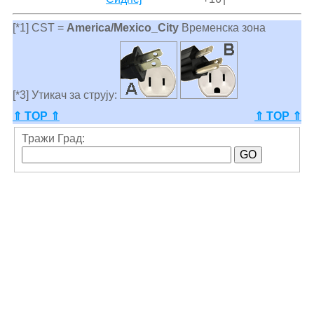
[*1] CST =
America/Mexico_City
Временска зона
[*3] Утикач за струју:
⇑ TOP ⇑
⇑ TOP ⇑
Тражи Град: