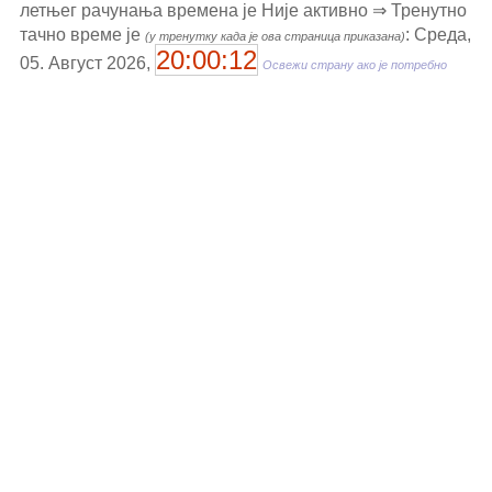
летњег рачунања времена је Није активно ⇒ Тренутно
тачно време је
: Среда,
(у тренутку када је ова страница приказана)
20:00:12
05. Август 2026,
Освежи страну ако је потребно