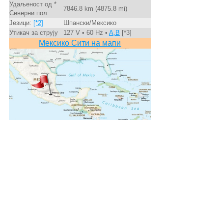
Удаљеност од *
7846.8 km (4875.8 mi)
Северни пол:
Језици:
[*2]
Шпански/Мексико
Утикач за струју
127 V • 60 Hz •
A,B
[*3]
Мексико Сити на мапи