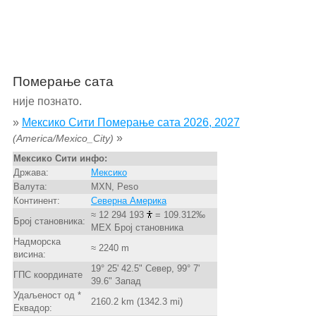
Померање сата
није познато.
»
Мексико Сити Померање сата 2026, 2027
»
(America/Mexico_City)
Мексико Сити инфо:
Држава:
Мексико
Валута:
MXN, Peso
Континент:
Северна Америка
≈ 12 294 193
= 109.312‰
Број становника:
MEX Број становника
Надморска
≈ 2240 m
висина:
19° 25' 42.5" Север, 99° 7'
ГПС координате
39.6" Запад
Удаљеност од *
2160.2 km (1342.3 mi)
Еквадор: