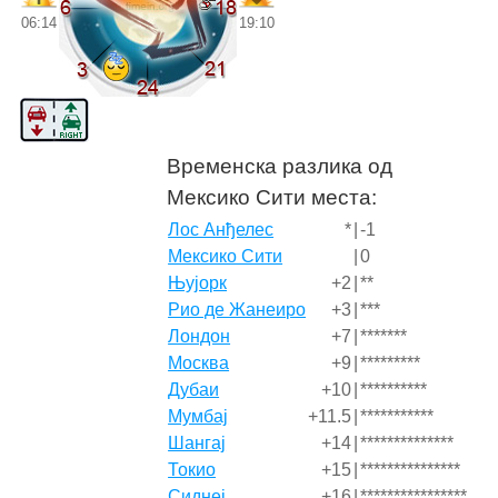
06:14
19:10
Временска разлика од
Мексико Сити места:
Лос Анђелес
*
|
-1
Мексико Сити
|
0
Њујорк
+2
|
**
Рио де Жанеиро
+3
|
***
Лондон
+7
|
*******
Москва
+9
|
*********
Дубаи
+10
|
**********
Мумбај
+11.5
|
***********
Шангај
+14
|
**************
Токио
+15
|
***************
Сиднеј
+16
|
****************