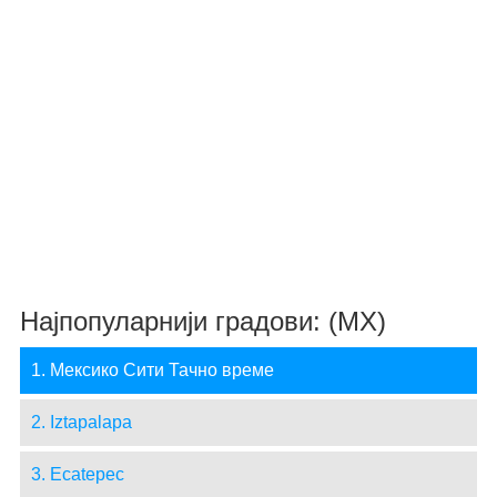
Најпопуларнији градови: (MX)
1. Мексико Сити Тачно време
2. Iztapalapa
3. Ecatepec