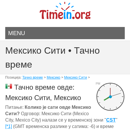
MENU
Мексико Сити • Тачно
време
Позиција:
Тачно време
>
Мексико
>
Мексико Сити
>
PM
Тачно време овде:
Мексико Сити, Мексико
Питање:
Колико је сати овде Мексико
Сити?
Одговор: Мексико Сити (Mexico
City, Mexico City) налази се у временској зони "
CST
"
[*1]
(GMT временска разлике у сатима: -6) и време