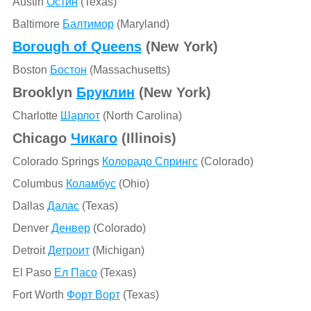
Austin
Остин
(Texas)
Baltimore
Балтимор
(Maryland)
Borough of Queens
(New York)
Boston
Бостон
(Massachusetts)
Brooklyn
Бруклин
(New York)
Charlotte
Шарлот
(North Carolina)
Chicago
Чикаго
(Illinois)
Colorado Springs
Колорадо Спрингс
(Colorado)
Columbus
Коламбус
(Ohio)
Dallas
Далас
(Texas)
Denver
Денвер
(Colorado)
Detroit
Детроит
(Michigan)
El Paso
Ел Пасо
(Texas)
Fort Worth
Форт Ворт
(Texas)