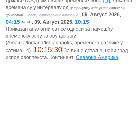
Државе (САД) има више временсих зона
[*1]
, Локална
времена су у интервалу од
(у тренутку када је ова страница
:
, 09. Август 2026,
приказана)
Освежи страну ако је потребно
04:15
10:15
⇐ ⇒
, 09. Август 2026,
Приказан аналогни сат се односи за најчешћу
временску зону за ову државу
(America/Indiana/Indianapolis, временска разлике у
10:15:31
сатима: -4).
За више детаља, наћи град
испод овог текста. Континент:
Северна Америка
.