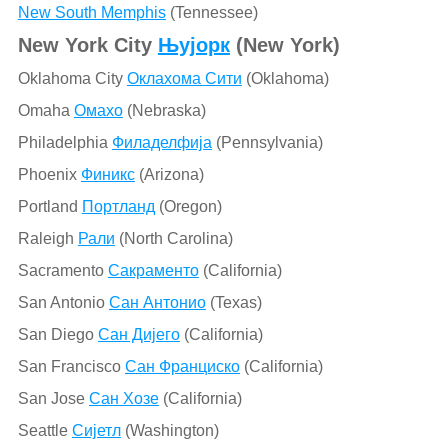
New South Memphis
(Tennessee)
New York City
Њујорк
(New York)
Oklahoma City
Оклахома Сити
(Oklahoma)
Omaha
Омахо
(Nebraska)
Philadelphia
Филаделфија
(Pennsylvania)
Phoenix
Финикс
(Arizona)
Portland
Портланд
(Oregon)
Raleigh
Рали
(North Carolina)
Sacramento
Сакраменто
(California)
San Antonio
Сан Антонио
(Texas)
San Diego
Сан Дијего
(California)
San Francisco
Сан Франциско
(California)
San Jose
Сан Хозе
(California)
Seattle
Сијетл
(Washington)