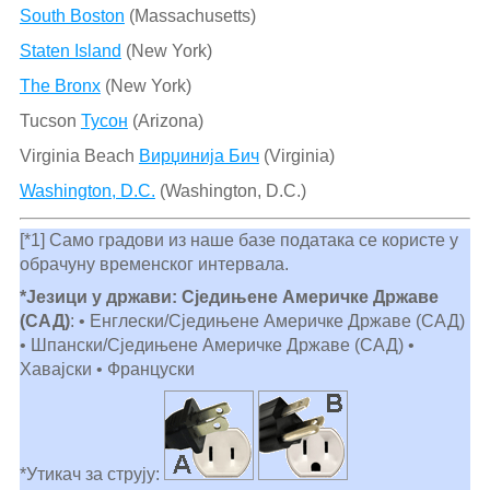
South Boston
(Massachusetts)
Staten Island
(New York)
The Bronx
(New York)
Tucson
Тусон
(Arizona)
Virginia Beach
Вирџинија Бич
(Virginia)
Washington, D.C.
(Washington, D.C.)
[*1] Само градови из наше базе података се користе у
обрачуну временског интервала.
*Језици у држави: Сједињене Америчке Државе
(САД)
: • Енглески/Сједињене Америчке Државе (САД)
• Шпански/Сједињене Америчке Државе (САД) •
Хавајски • Француски
*Утикач за струју: