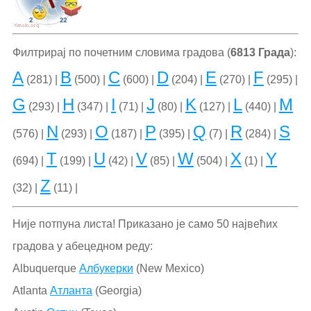
Филтрирај по почетним словима градова (
6813 Града
):
A
B
C
D
E
F
(281) |
(500) |
(600) |
(204) |
(270) |
(295) |
G
H
I
J
K
L
M
(293) |
(347) |
(71) |
(80) |
(127) |
(440) |
N
O
P
Q
R
S
(576) |
(293) |
(187) |
(395) |
(7) |
(284) |
T
U
V
W
X
Y
(694) |
(199) |
(42) |
(85) |
(504) |
(1) |
Z
(32) |
(11) |
Није потпуна листа! Приказано је само 50 највећих
градова у абецедном реду:
Albuquerque
Албукерки
(New Mexico)
Atlanta
Атланта
(Georgia)