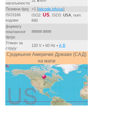
32
/km²
насељености:
Позивни број
+1 [
telcode.info/us
]
US
ISO3166
ISO2:
, ISO3:
USA
, num:
кодови:
840
формату
поштанског
#####-####
броја:
Утикач за
120 V • 60 Hz •
A,B
струју:
Сједињене Америчке Државе (САД)
на мапи