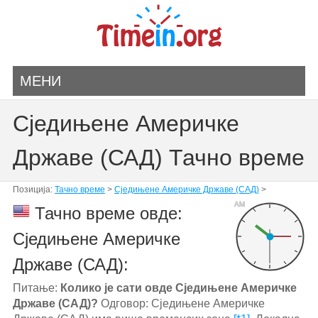
МЕНИ
Сједињене Америчке
Државе (САД) Тачно време
Позиција:
Тачно време
>
Сједињене Америчке Државе (САД)
>
AM
Тачно време овде:
Сједињене Америчке
Државе (САД):
Питање:
Колико је сати овде Сједињене Америчке
Државе (САД)?
Одговор: Сједињене Америчке