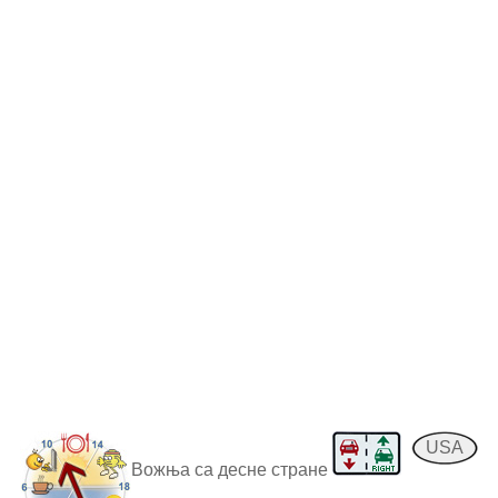
USA
Вожња са десне стране