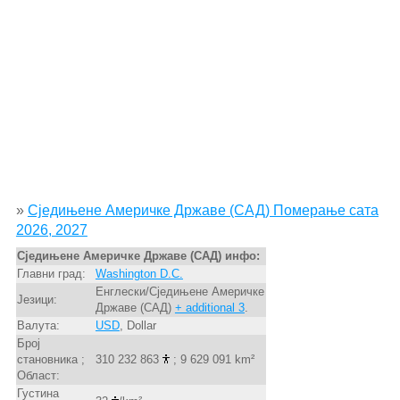
»
Сједињене Америчке Државе (САД) Померање сата
2026, 2027
Сједињене Америчке Државе (САД) инфо:
Главни град:
Washington D.C.
Енглески/Сједињене Америчке
Језици:
Државе (САД)
+ additional 3
.
Валута:
USD
, Dollar
Број
становника ;
310 232 863
; 9 629 091 km²
Област:
Густина