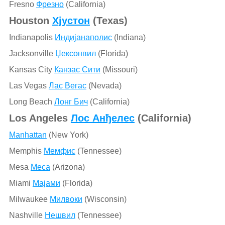
Fresno
Фрезно
(California)
Houston
Хјустон
(Texas)
Indianapolis
Индијанаполис
(Indiana)
Jacksonville
Џексонвил
(Florida)
Kansas City
Канзас Сити
(Missouri)
Las Vegas
Лас Вегас
(Nevada)
Long Beach
Лонг Бич
(California)
Los Angeles
Лос Анђелес
(California)
Manhattan
(New York)
Memphis
Мемфис
(Tennessee)
Mesa
Меса
(Arizona)
Miami
Мајами
(Florida)
Milwaukee
Милвоки
(Wisconsin)
Nashville
Нешвил
(Tennessee)