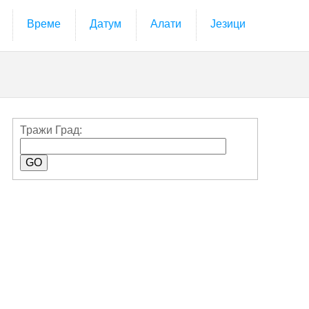
Време
Датум
Алати
Језици
Тражи Град: