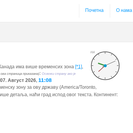
Почетна
О нама
AM
Канада има више временсих зона
[*1]
,
:
е ова страница приказана)
Освежи страну ако је
11:08
 07. Август 2026,
енску зону за ову државу (America/Toronto,
ише детаља, наћи град испод овог текста. Континент: