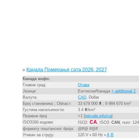
»
Канада Померање сата 2026, 2027
Канада инфо:
Главни град:
Отава
Језици:
Енглески/Канада
+ additional 2
.
Валута:
CAD
, Dollar
Број становника ; Област:
33 679 000
; 9 984 670 km²
Густина насељености:
3.4
/km²
Позивни број
+1 [
telcode.info/ca
]
CA
ISO3166 кодови:
ISO2:
, ISO3:
CAN
, num: 124
формату поштанског броја:
@#@ #@#
Утикач за струју:
120 V • 60 Hz •
A,B