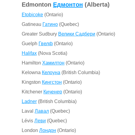
Edmonton
Едмонтон
(Alberta)
Etobicoke
(Ontario)
Gatineau
Гатино
(Quebec)
Greater Sudbury
Велики Садбери
(Ontario)
Guelph
Гвелф
(Ontario)
Halifax
(Nova Scotia)
Hamilton
Хамилтон
(Ontario)
Kelowna
Келоуна
(British Columbia)
Kingston
Кингстон
(Ontario)
Kitchener
Киченер
(Ontario)
Ladner
(British Columbia)
Laval
Лавал
(Quebec)
Lévis
Леви
(Quebec)
London
Лондон
(Ontario)