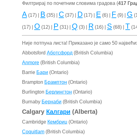
Филтрирај по почетним словима градова (
417 Гра
A
B
C
D
E
F
G
(17) |
(35) |
(37) |
(17) |
(6) |
(9) |
(
O
P
Q
R
S
T
(17) |
(12) |
(31) |
(3) |
(16) |
(68) |
(14
Није потпуна листа! Приказано је само 50 највећ
Abbotsford
Аботсфорд
(British Columbia)
Anmore
(British Columbia)
Barrie
Бари
(Ontario)
Brampton
Брамптон
(Ontario)
Burlington
Берлингтон
(Ontario)
Burnaby
Бернаби
(British Columbia)
Calgary
Калгари
(Alberta)
Cambridge
Кембриџ
(Ontario)
Coquitlam
(British Columbia)