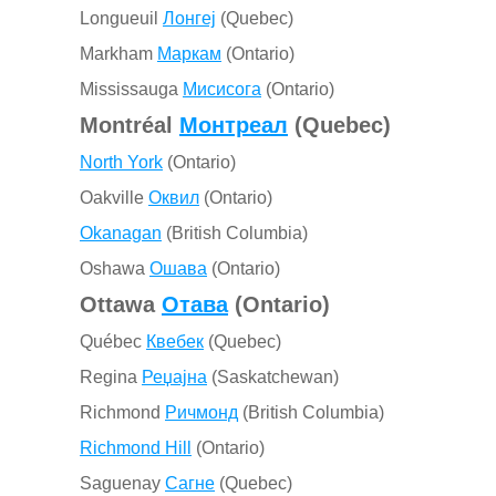
Longueuil
Лонгеј
(Quebec)
Markham
Маркам
(Ontario)
Mississauga
Мисисога
(Ontario)
Montréal
Монтреал
(Quebec)
North York
(Ontario)
Oakville
Оквил
(Ontario)
Okanagan
(British Columbia)
Oshawa
Ошава
(Ontario)
Ottawa
Отава
(Ontario)
Québec
Квебек
(Quebec)
Regina
Реџајна
(Saskatchewan)
Richmond
Ричмонд
(British Columbia)
Richmond Hill
(Ontario)
Saguenay
Сагне
(Quebec)