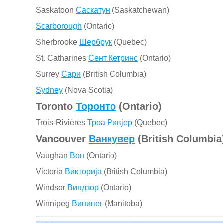
Saskatoon
Саскатун
(Saskatchewan)
Scarborough
(Ontario)
Sherbrooke
Шербрук
(Quebec)
St. Catharines
Сент Кетринс
(Ontario)
Surrey
Сари
(British Columbia)
Sydney
(Nova Scotia)
Toronto
Торонто
(Ontario)
Trois-Rivières
Троа Ривјер
(Quebec)
Vancouver
Ванкувер
(British Columbia
Vaughan
Вон
(Ontario)
Victoria
Викторија
(British Columbia)
Windsor
Виндзор
(Ontario)
Winnipeg
Винипег
(Manitoba)