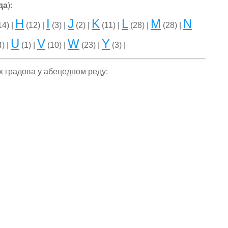
да
):
H
I
J
K
L
M
N
14) |
(12) |
(3) |
(2) |
(11) |
(28) |
(28) |
U
V
W
Y
) |
(1) |
(10) |
(23) |
(3) |
их градова у абецедном реду: