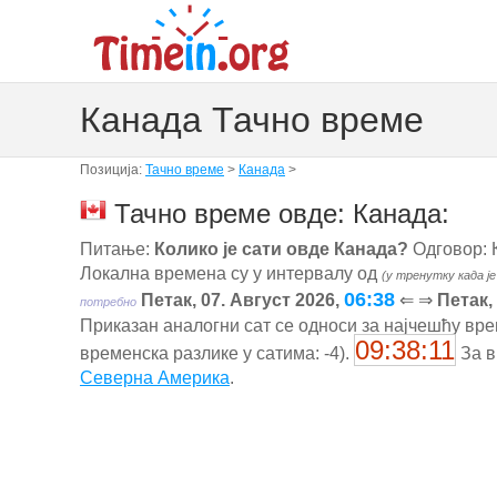
Канада Тачно време
Позиција:
Тачно време
>
Канада
>
Тачно време овде: Канада:
Питање:
Колико је сати овде Канада?
Одговор: 
Локална времена су у интервалу од
(у тренутку када ј
06:38
Петак, 07. Август 2026,
⇐ ⇒
Петак,
потребно
Приказан аналогни сат се односи за најчешћу врем
09:38:11
временска разлике у сатима: -4).
За в
Северна Америка
.