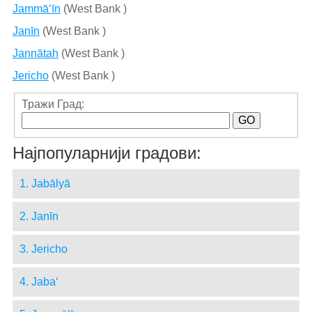
Jammā‘īn
(West Bank )
Janīn
(West Bank )
Jannātah
(West Bank )
Jericho
(West Bank )
Тражи Град:
Најпопуларнији градови:
1. Jabālyā
2. Janīn
3. Jericho
4. Jaba‘