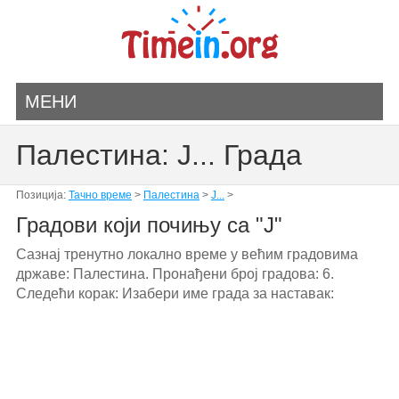
МЕНИ
Палестина: J... Града
Позиција:
Тачно време
>
Палестина
>
J...
>
Градови који почињу са "J"
Сазнај тренутно локално време у већим градовима
државе: Палестина. Пронађени број градова: 6.
Следећи корак: Изабери име града за наставак: