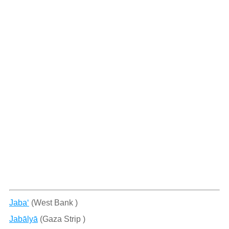
Jaba‘
(West Bank )
Jabālyā
(Gaza Strip )