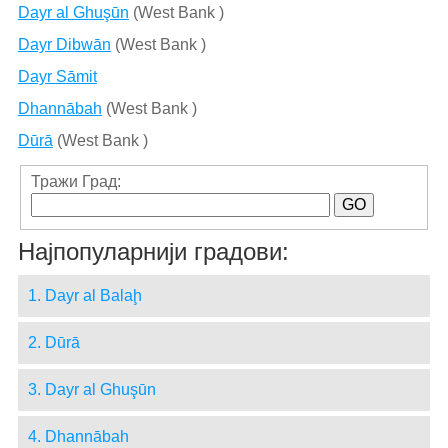
Dayr al Ghuşūn
(West Bank )
Dayr Dibwān
(West Bank )
Dayr Sāmit
Dhannābah
(West Bank )
Dūrā
(West Bank )
Тражи Град:
Најпопуларнији градови:
1. Dayr al Balaḩ
2. Dūrā
3. Dayr al Ghuşūn
4. Dhannābah