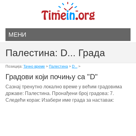
МЕНИ
Палестина: D... Града
Позиција:
Тачно време
>
Палестина
>
D...
>
Градови који почињу са "D"
Сазнај тренутно локално време у већим градовима
државе: Палестина. Пронађени број градова: 7.
Следећи корак: Изабери име града за наставак: