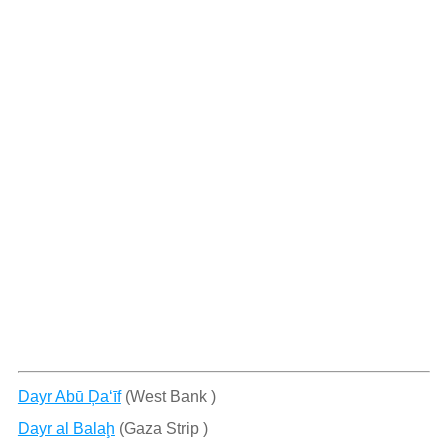
Dayr Abū Ḑa‘īf
(West Bank )
Dayr al Balaḩ
(Gaza Strip )