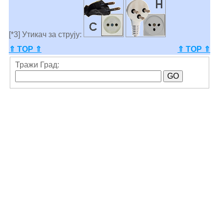
[*3] Утикач за струју:
⇑ TOP ⇑
⇑ TOP ⇑
Тражи Град: