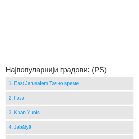
Најпопуларнији градови: (PS)
1. East Jerusalem Тачно време
2. Газа
3. Khān Yūnis
4. Jabālyā