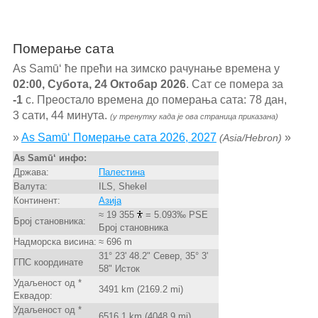
Померање сата
As Samū‘ ће прећи на зимско рачунање времена у
02:00, Субота, 24 Октобар 2026
. Сат се помера за
-1
с. Преостало времена до померања сата: 78 дан,
3 сати, 44 минута.
(у тренутку када је ова страница приказана)
»
As Samū‘ Померање сата 2026, 2027
»
(Asia/Hebron)
As Samū‘ инфо:
Држава:
Палестина
Валута:
ILS, Shekel
Континент:
Азија
≈ 19 355
= 5.093‰ PSE
Број становника:
Број становника
Надморска висина:
≈ 696 m
31° 23' 48.2" Север, 35° 3'
ГПС координате
58" Исток
Удаљеност од *
3491 km (2169.2 mi)
Еквадор:
Удаљеност од *
6516.1 km (4048.9 mi)