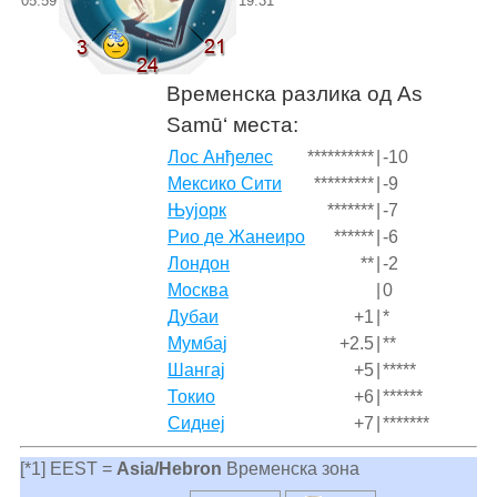
05:59
19:31
Временска разлика од As
Samū‘ места:
Лос Анђелес
**********
|
-10
Мексико Сити
*********
|
-9
Њујорк
*******
|
-7
Рио де Жанеиро
******
|
-6
Лондон
**
|
-2
Москва
|
0
Дубаи
+1
|
*
Мумбај
+2.5
|
**
Шангај
+5
|
*****
Токио
+6
|
******
Сиднеј
+7
|
*******
[*1] EEST =
Asia/Hebron
Временска зона