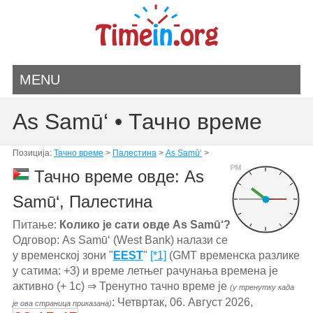
MENU
As Samū‘ • Тачно време
Позиција:
Тачно време
>
Палестина
>
As Samū‘
>
PM
Тачно време овде: As
Samū‘, Палестина
Питање:
Колико је сати овде As Samū‘?
Одговор: As Samū‘ (West Bank) налази се
у временској зони "
EEST
"
[*1]
(GMT временска разлике
у сатима: +3) и време летњег рачунања времена је
активно (+ 1с) ⇒ Тренутно тачно време је
(у тренутку када
: Четвртак, 06. Август 2026,
је ова страница приказана)