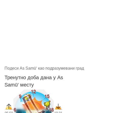
Подеси As Samū‘ као подразумевани град
Тренутно доба дана у As
Samū‘ месту