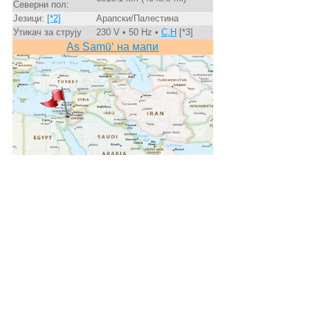
Северни пол:
Језици:
[*2]
Арапски/Палестина
Утикач за струју
230 V • 50 Hz •
C,H
[*3]
As Samū‘ на мапи