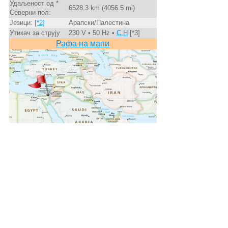
Удаљеност од *
6528.3 km (4056.5 mi)
Северни пол:
Језици:
[*2]
Арапски/Палестина
Утикач за струју
230 V • 50 Hz •
C,H
[*3]
Рафа на мапи