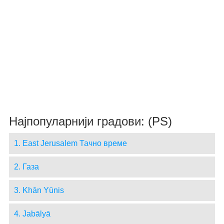
Најпопуларнији градови: (PS)
1. East Jerusalem Тачно време
2. Газа
3. Khān Yūnis
4. Jabālyā