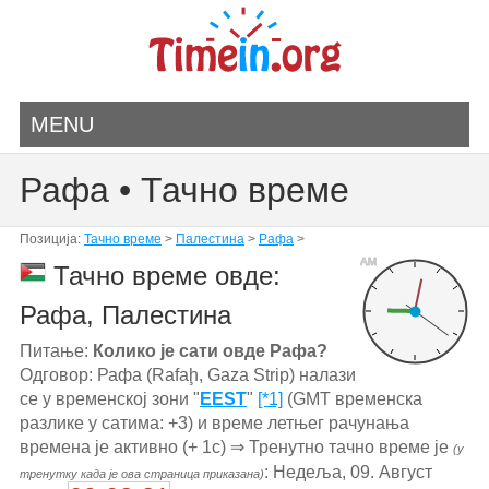
MENU
Рафа • Тачно време
Позиција:
Тачно време
>
Палестина
>
Рафа
>
AM
Тачно време овде:
Рафа, Палестина
Питање:
Колико је сати овде Рафа?
Одговор: Рафа (Rafaḩ, Gaza Strip) налази
се у временској зони "
EEST
"
[*1]
(GMT временска
разлике у сатима: +3) и време летњег рачунања
времена је активно (+ 1с) ⇒ Тренутно тачно време је
(у
: Недеља, 09. Август
тренутку када је ова страница приказана)