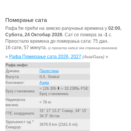
Померање сата
Рафа ће прећи на зимско рачунање времена у
02:00,
Субота, 24 Октобар 2026
. Сат се помера за
-1
с.
Преостало времена до померања сата: 75 дан,
16 сати, 57 минута.
(у тренутку када је ова страница приказана)
»
Рафа Померање сата 2026, 2027
»
(Asia/Gaza)
Рафа инфо:
Држава:
Палестина
Валута:
ILS, Shekel
Континент:
Азија
≈ 126 305
= 33.238‰ PSE
Број становника:
Број становника
Надморска
≈ 79 m
висина:
31° 17' 13.2" Север, 34° 15'
ГПС координате
34.3" Исток
Удаљеност од *
3478.8 km (2161.6 mi)
Еквадор: