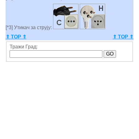
[*3] Утикач за струју:
⇑ TOP ⇑
⇑ TOP ⇑
Тражи Град: