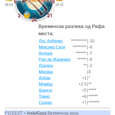
06:04
19:32
Временска разлика од Рафа
места:
Лос Анђелес
**********
|
-10
Мексико Сити
*********
|
-9
Њујорк
*******
|
-7
Рио де Жанеиро
******
|
-6
Лондон
**
|
-2
Москва
|
0
Дубаи
+1
|
*
Мумбај
+2.5
|
**
Шангај
+5
|
*****
Токио
+6
|
******
Сиднеј
+7
|
*******
[*1] EEST =
Asia/Gaza
Временска зона