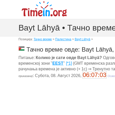
Bayt Lāhyā • Тачно врем
Позиција:
Тачно време
>
Палестина
>
Bayt Lāhyā
>
Тачно време овде: Bayt Lāhyā
Питање:
Колико је сати овде Bayt Lāhyā?
Одгово
временској зони "
EEST
"
[*1]
(GMT временска разли
рачунања времена је активно (+ 1с) ⇒ Тренутно т
06:07:04
: Субота, 08. Август 2026,
приказана)
Освеж