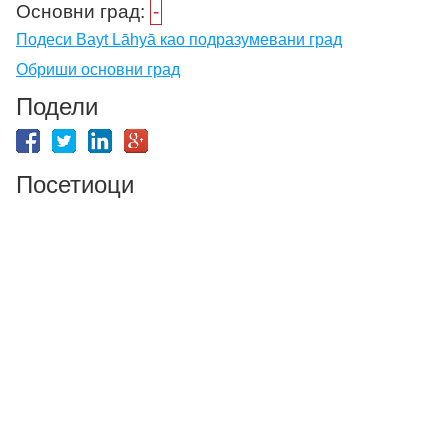
Основни град:
-
Подеси Bayt Lāhyā као подразумевани град
Обриши основни град
Подели
Посетиоци