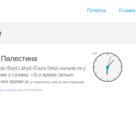
Почетна
О нама
е
AM
, Палестина
р: Bayt Lāhyā (Gaza Strip) налази се у
ке у сатима: +3) и време летњег
ачно време је
(у тренутку када је ова страница
и страну ако је потребно