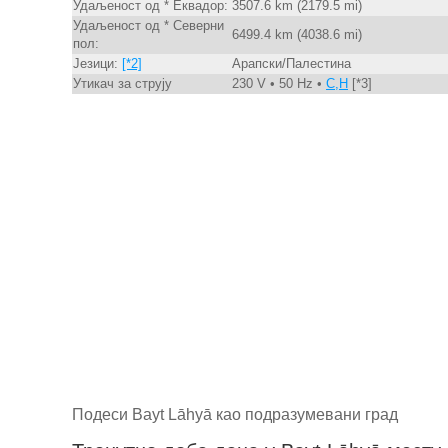
Удаљеност од * Еквадор:
3507.6 km (2179.5 mi)
Удаљеност од * Северни
6499.4 km (4038.6 mi)
пол:
Језици:
[*2]
Арапски/Палестина
Утикач за струју
230 V • 50 Hz •
C,H
[*3]
Подеси Bayt Lāhyā као подразумевани град