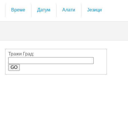
Време
Датум
Алати
Језици
Тражи Град: