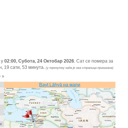
 у
02:00, Субота, 24 Октобар 2026
. Сат се помера за
, 19 сати, 53 минута.
(у тренутку када је ова страница приказана)
»
)
Bayt Lāhyā на мапи
ок