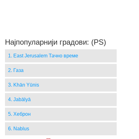
Најпопуларнији градови: (PS)
1. East Jerusalem Тачно време
2. Газа
3. Khān Yūnis
4. Jabālyā
5. Хеброн
6. Nablus