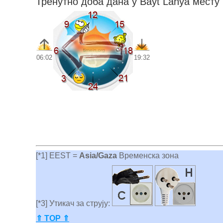
Тренутно доба дана у Bayt Lāhyā месту
06:02
19:32
[*1] EEST =
Asia/Gaza
Временска зона
[*3] Утикач за струју:
⇑ TOP ⇑