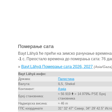
Померање сата
Bayt Lāhyā ће прећи на зимско рачунање времена
-1
с. Преостало времена до померања сата: 76 дан
»
Bayt Lāhyā Померање сата 2026, 2027
(Asia/Gaza
Bayt Lāhyā инфо:
Држава:
Палестина
Валута:
ILS, Shekel
Континент:
Азија
≈ 56 919
= 14.979‰ PSE Број
Број становника:
становника
Надморска висина:
≈ 46 m
ГПС координате
31° 32' 47" Север, 34° 29' 42.5" Ист