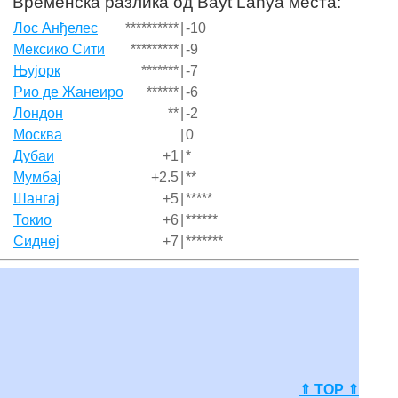
Временска разлика од Bayt Lāhyā места:
Лос Анђелес
**********
|
-10
Мексико Сити
*********
|
-9
Њујорк
*******
|
-7
Рио де Жанеиро
******
|
-6
Лондон
**
|
-2
Москва
|
0
Дубаи
+1
|
*
Мумбај
+2.5
|
**
Шангај
+5
|
*****
Токио
+6
|
******
Сиднеј
+7
|
*******
⇑ TOP ⇑