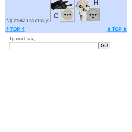
[*3] Утикач за струју:
⇑ TOP ⇑
⇑ TOP ⇑
Тражи Град: