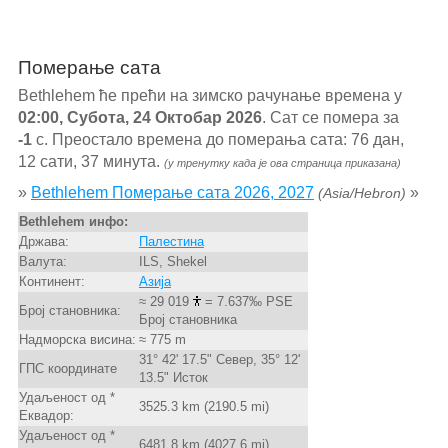
Померање сата
Bethlehem ће прећи на зимско рачунање времена у
02:00, Субота, 24 Октобар 2026
. Сат се помера за
-1
с. Преостало времена до померања сата: 76 дан,
12 сати, 37 минута.
(у тренутку када је ова страница приказана)
»
Bethlehem Померање сата 2026, 2027
»
(Asia/Hebron)
Bethlehem инфо:
Држава:
Палестина
Валута:
ILS, Shekel
Континент:
Азија
≈ 29 019
= 7.637‰ PSE
Број становника:
Број становника
Надморска висина:
≈ 775 m
31° 42' 17.5" Север, 35° 12'
ГПС координате
13.5" Исток
Удаљеност од *
3525.3 km (2190.5 mi)
Еквадор:
Удаљеност од *
6481.8 km (4027.6 mi)