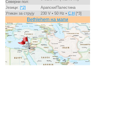
Северни пол:
Језици:
[*2]
Арапски/Палестина
Утикач за струју
230 V • 50 Hz •
C,H
[*3]
Bethlehem на мапи