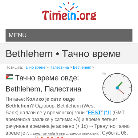
MENU
Bethlehem • Тачно време
Позиција:
Тачно време
>
Палестина
>
Bethlehem
>
PM
Тачно време овде:
Bethlehem, Палестина
Питање:
Колико је сати овде
Bethlehem?
Одговор: Bethlehem (West
Bank) налази се у временској зони "
EEST
"
[*1]
(GMT
временска разлике у сатима: +3) и време летњег
рачунања времена је активно (+ 1с) ⇒ Тренутно тачно
време је
: Субота, 08.
(у тренутку када је ова страница приказана)