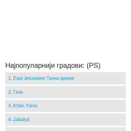
Најпопуларнији градови: (PS)
1. East Jerusalem Тачно време
2. Газа
3. Khān Yūnis
4. Jabālyā