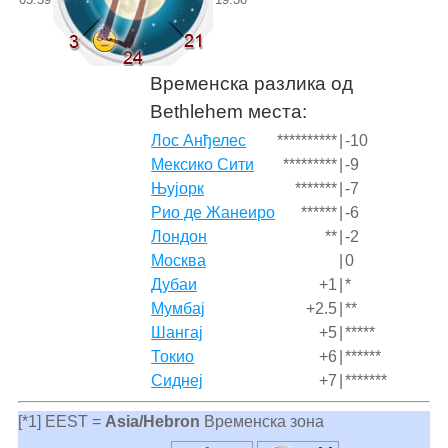
Временска разлика од
Bethlehem места:
Лос Анђелес
**********
|
-10
Мексико Сити
*********
|
-9
Њујорк
*******
|
-7
Рио де Жанеиро
******
|
-6
Лондон
**
|
-2
Москва
|
0
Дубаи
+1
|
*
Мумбај
+2.5
|
**
Шангај
+5
|
*****
Токио
+6
|
******
Сиднеј
+7
|
*******
[*1] EEST =
Asia/Hebron
Временска зона