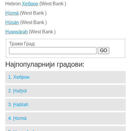
Hebron
Хеброн
(West Bank )
Ḩizmā
(West Bank )
Ḩūsān
(West Bank )
Ḩuwwārah
(West Bank )
Тражи Град:
Најпопуларнији градови:
1. Хеброн
2. Ḩalḩūl
3. Ḩablah
4. Ḩizmā