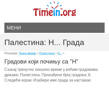
МЕНИ
Палестина: H... Града
Позиција:
Тачно време
>
Палестина
>
H...
>
Градови који почињу са "H"
Сазнај тренутно локално време у већим градовима
државе: Палестина. Пронађени број градова: 6.
Следећи корак: Изабери име града за наставак: