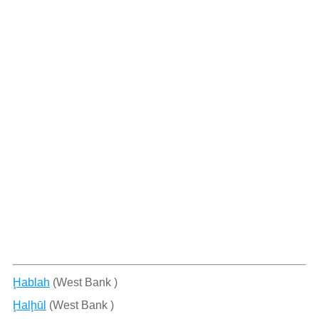
Ḩablah
(West Bank )
Ḩalḩūl
(West Bank )