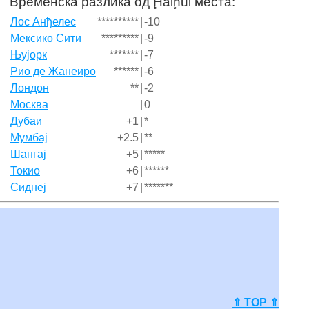
Временска разлика од Ḩalḩūl места:
Лос Анђелес
**********
|
-10
Мексико Сити
*********
|
-9
Њујорк
*******
|
-7
Рио де Жанеиро
******
|
-6
Лондон
**
|
-2
Москва
|
0
Дубаи
+1
|
*
Мумбај
+2.5
|
**
Шангај
+5
|
*****
Токио
+6
|
******
Сиднеј
+7
|
*******
⇑ TOP ⇑