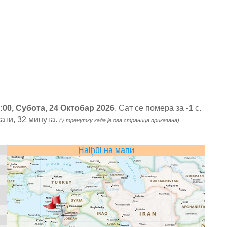
:00, Субота, 24 Октобар 2026
. Сат се помера за
-1
с.
ати, 32 минута.
(у тренутку када је ова страница приказана)
Ḩalḩūl на мапи