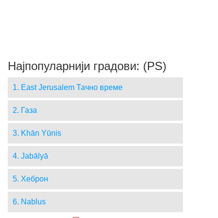
Најпопуларнији градови: (PS)
1. East Jerusalem Тачно време
2. Газа
3. Khān Yūnis
4. Jabālyā
5. Хеброн
6. Nablus