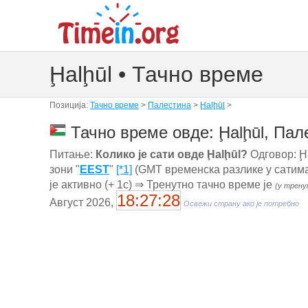
Ḩalḩūl • Тачно време
Позиција:
Тачно време
>
Палестина
>
Ḩalḩūl
>
Тачно време овде: Ḩalḩūl, Пал
Питање:
Колико је сати овде Ḩalḩūl?
Одговор: Ḩa
зони "
EEST
"
[*1]
(GMT временска разлике у сатима
је активно (+ 1с) ⇒ Тренутно тачно време је
(у трену
18:27:29
Август 2026,
Освежи страну ако је потребно