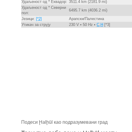
Удаљеност од * Еквадор:
3511.4 km (2181.9 mi)
Удаљеност од * Северни
6495.7 km (4036.2 mi)
пол:
Језици:
[*2]
Арапски/Палестина
Утикач за струју
230 V • 50 Hz •
C,H
[*3]
Подеси Ḩalḩūl као подразумевани град