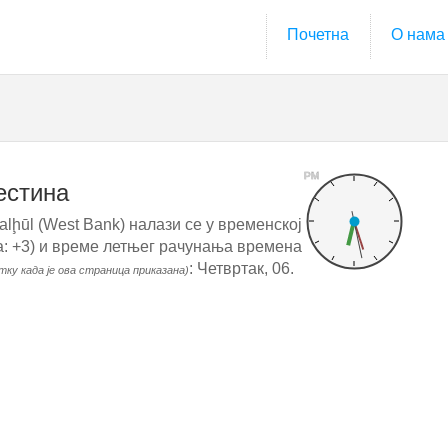
Почетна
О нама
PM
естина
lḩūl (West Bank) налази се у временској
: +3) и време летњег рачунања времена
: Четвртак, 06.
тку када је ова страница приказана)