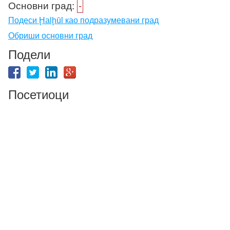
Основни град:
-
Подеси Ḩalḩūl као подразумевани град
Обриши основни град
Подели
Посетиоци