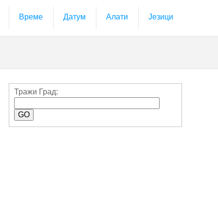
Време
Датум
Алати
Језици
Тражи Град: