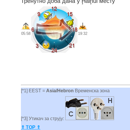
Тренутно доба дана у Ḩalḩūl месту
05:58
19:32
[*1] EEST =
Asia/Hebron
Временска зона
[*3] Утикач за струју:
⇑ TOP ⇑