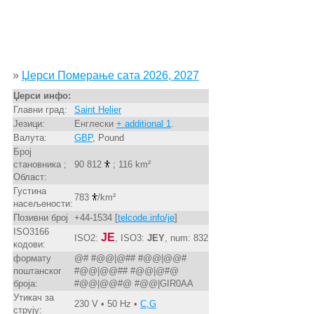
»
Џерси Померање сата 2026, 2027
Џерси инфо:
Главни град:
Saint Helier
Језици:
Енглески
+ additional 1
.
Валута:
GBP
, Pound
Број
становника ;
90 812
; 116 km²
Област:
Густина
783
/km²
насељености:
Позивни број
+44-1534 [
telcode.info/je
]
ISO3166
JE
ISO2:
, ISO3:
JEY
, num: 832
кодови:
формату
@# #@@|@## #@@|@@#
поштанског
#@@|@@## #@@|@#@
броја:
#@@|@@#@ #@@|GIR0AA
Утикач за
230 V • 50 Hz •
C,G
струју: