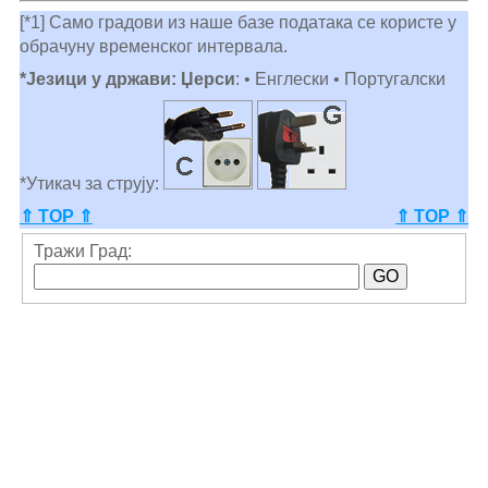
[*1] Само градови из наше базе података се користе у
обрачуну временског интервала.
*Језици у држави: Џерси
: • Енглески • Португалски
*Утикач за струју:
⇑ TOP ⇑
⇑ TOP ⇑
Тражи Град: