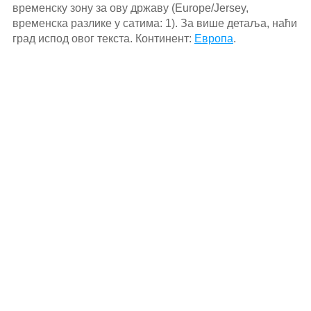
временску зону за ову државу (Europe/Jersey,
временска разлике у сатима: 1). За више детаља, наћи
град испод овог текста. Континент:
Европа
.