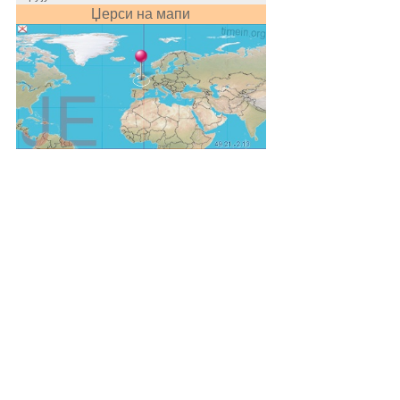
Џерси на мапи