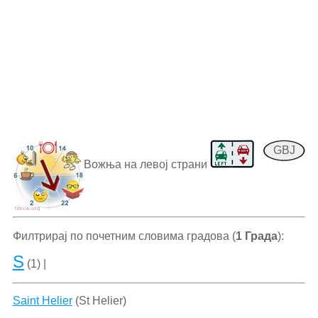
GBJ
Вожња на левој страни
Филтрирај по почетним словима градова (
1 Града
):
S
(1) |
Saint Helier
(St Helier)