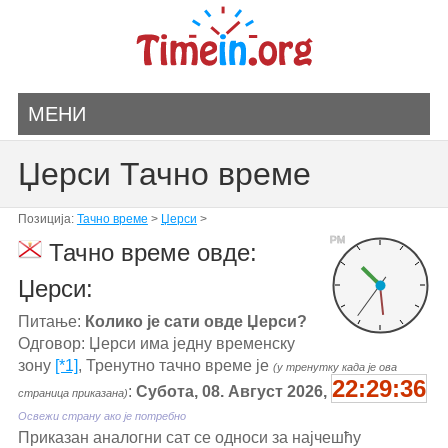
МЕНИ
Џерси Тачно време
Позиција:
Тачно време
>
Џерси
>
PM
Тачно време овде:
Џерси:
Питање:
Колико је сати овде Џерси?
Одговор: Џерси има једну временску
зону
[*1]
, Тренутно тачно време је
(у тренутку када је ова
22:29:36
:
Субота, 08. Август 2026,
страница приказана)
Освежи страну ако је потребно
Приказан аналогни сат се односи за најчешћу