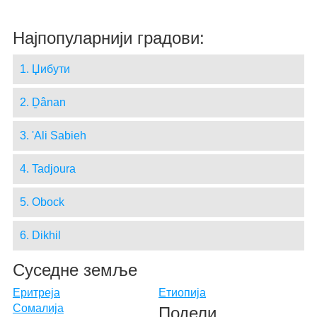
Најпопуларнији градови:
1. Џибути
2. Ḏânan
3. 'Ali Sabieh
4. Tadjoura
5. Obock
6. Dikhil
Суседне земље
Еритреја
Етиопија
Сомалија
Подели