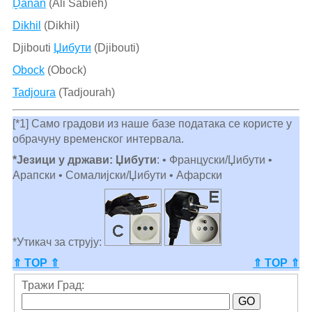
Ḏânan
(Ali Sabieh)
Dikhil
(Dikhil)
Djibouti
Џибути
(Djibouti)
Obock
(Obock)
Tadjoura
(Tadjourah)
[*1] Само градови из наше базе података се користе у
обрачуну временског интервала.
*Језици у држави: Џибути
: • Француски/Џибути •
Арапски • Сомалијски/Џибути • Афарски
*Утикач за струју:
⇑ TOP ⇑
⇑ TOP ⇑
Тражи Град: