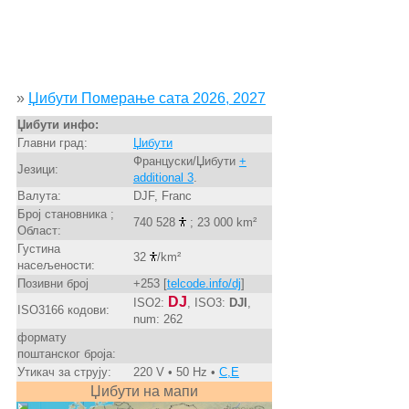
»
Џибути Померање сата 2026, 2027
Џибути инфо:
Главни град:
Џибути
Француски/Џибути
+
Језици:
additional 3
.
Валута:
DJF, Franc
Број становника ;
740 528
; 23 000 km²
Област:
Густина
32
/km²
насељености:
Позивни број
+253 [
telcode.info/dj
]
DJ
ISO2:
, ISO3:
DJI
,
ISO3166 кодови:
num: 262
формату
поштанског броја:
Утикач за струју:
220 V • 50 Hz •
C,E
Џибути на мапи