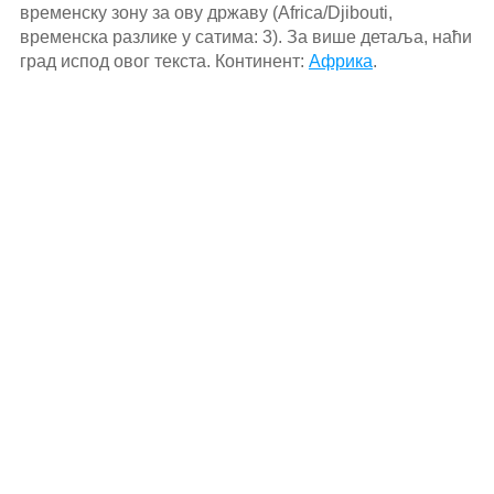
временску зону за ову државу (Africa/Djibouti,
временска разлике у сатима: 3). За више детаља, наћи
град испод овог текста. Континент:
Африка
.