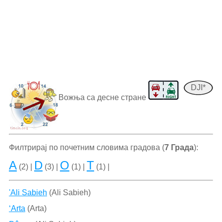
DJI*
Вожња са десне стране
Филтрирај по почетним словима градова (
7 Града
):
A
D
O
T
(2) |
(3) |
(1) |
(1) |
'Ali Sabieh
(Ali Sabieh)
‘Arta
(Arta)