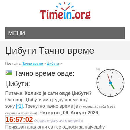
МЕНИ
Џибути Тачно време
Позиција:
Тачно време
>
Џибути
>
PM
Тачно време овде:
Џибути:
Питање:
Колико је сати овде Џибути?
Одговор: Џибути има једну временску
зону
[*1]
, Тренутно тачно време је
(у тренутку када је ова
:
Четвртак, 06. Август 2026,
страница приказана)
16:57:02
Освежи страну ако је потребно
Приказан аналогни сат се односи за најчешћу