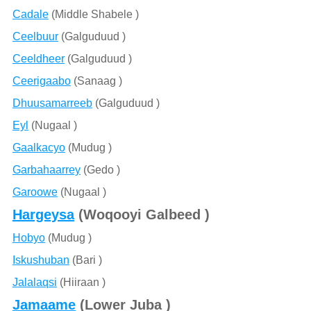
Cadale
(Middle Shabele )
Ceelbuur
(Galguduud )
Ceeldheer
(Galguduud )
Ceerigaabo
(Sanaag )
Dhuusamarreeb
(Galguduud )
Eyl
(Nugaal )
Gaalkacyo
(Mudug )
Garbahaarrey
(Gedo )
Garoowe
(Nugaal )
Hargeysa
(Woqooyi Galbeed )
Hobyo
(Mudug )
Iskushuban
(Bari )
Jalalaqsi
(Hiiraan )
Jamaame
(Lower Juba )