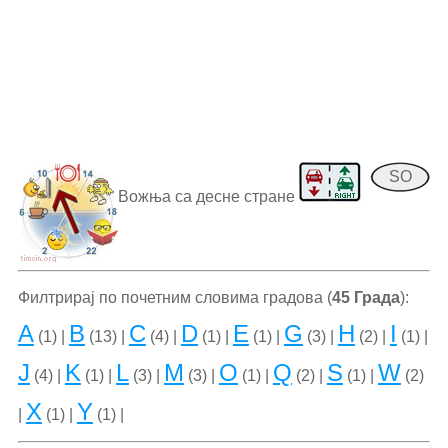
SO
Вожња са десне стране
Филтрирај по почетним словима градова (
45 Града
):
A
B
C
D
E
G
H
I
(1) |
(13) |
(4) |
(1) |
(1) |
(3) |
(2) |
(1) |
J
K
L
M
O
Q
S
W
(4) |
(1) |
(3) |
(3) |
(1) |
(2) |
(1) |
(2)
X
Y
|
(1) |
(1) |