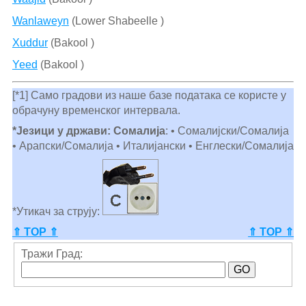
Wanlaweyn
(Lower Shabeelle )
Xuddur
(Bakool )
Yeed
(Bakool )
[*1] Само градови из наше базе података се користе у
обрачуну временског интервала.
*Језици у држави: Сомалија
: • Сомалијски/Сомалија
• Арапски/Сомалија • Италијански • Енглески/Сомалија
*Утикач за струју:
⇑ TOP ⇑
⇑ TOP ⇑
Тражи Град: