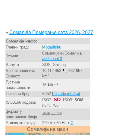
»
Сомалија Померање сата 2026, 2027
Сомалија инфо:
Главни град:
Mogadishu
Сомалијски/Сомалија
+
Језици:
additional 3
.
Валута:
SOS, Shilling
Број становника ;
10 112 453
; 637 657
Област:
km²
Густина
16
/km²
насељености:
Позивни број
+252 [
telcode.info/so
]
SO
ISO2:
, ISO3:
SOM
,
ISO3166 кодови:
num: 706
формату
@@ #####
поштанског броја:
Утикач за струју:
220 V • 50 Hz •
C
Сомалија на мапи