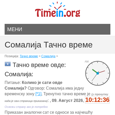
МЕНИ
Сомалија Тачно време
Позиција:
Тачно време
>
Сомалија
>
AM
Тачно време овде:
Сомалија:
Питање:
Колико је сати овде
Сомалија?
Одговор: Сомалија има једну
временску зону
[*1]
, Тренутно тачно време је
(у тренутку
10:12:36
:
, 09. Август 2026,
када је ова страница приказана)
Освежи страну ако је потребно
Приказан аналогни сат се односи за најчешћу