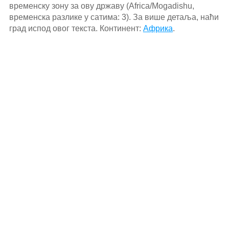
временску зону за ову државу (Africa/Mogadishu,
временска разлике у сатима: 3). За више детаља, наћи
град испод овог текста. Континент:
Африка
.