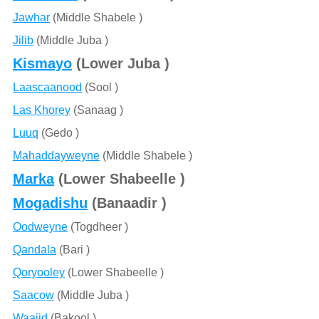
Jawhar
(Middle Shabele )
Jilib
(Middle Juba )
Kismayo
(Lower Juba )
Laascaanood
(Sool )
Las Khorey
(Sanaag )
Luuq
(Gedo )
Mahaddayweyne
(Middle Shabele )
Marka
(Lower Shabeelle )
Mogadishu
(Banaadir )
Oodweyne
(Togdheer )
Qandala
(Bari )
Qoryooley
(Lower Shabeelle )
Saacow
(Middle Juba )
Waajid
(Bakool )