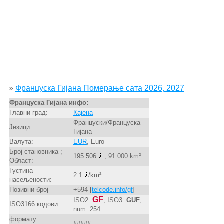
»
Француска Гијана Померање сата 2026, 2027
Француска Гијана инфо:
Главни град:
Кајена
Француски/Француска
Језици:
Гијана
Валута:
EUR
, Euro
Број становника ;
195 506
; 91 000 km²
Област:
Густина
2.1
/km²
насељености:
Позивни број
+594 [
telcode.info/gf
]
GF
ISO2:
, ISO3:
GUF
,
ISO3166 кодови:
num: 254
формату
#####