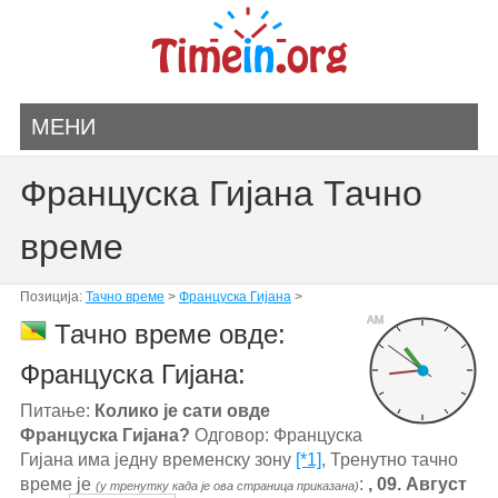
МЕНИ
Француска Гијана Тачно
време
Позиција:
Тачно време
>
Француска Гијана
>
AM
Тачно време овде:
Француска Гијана:
Питање:
Колико је сати овде
Француска Гијана?
Одговор: Француска
Гијана има једну временску зону
[*1]
, Тренутно тачно
време је
:
, 09. Август
(у тренутку када је ова страница приказана)