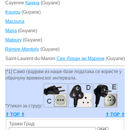
Cayenne
Кајена
(Guyane)
Kourou
(Guyane)
Macouria
Mana
(Guyane)
Matoury
(Guyane)
Rémire-Montjoly
(Guyane)
Saint-Laurent-du-Maroni
Сен Лоран ди Марони
(Guyane)
[*1] Само градови из наше базе података се користе у
обрачуну временског интервала.
*Утикач за струју:
⇑ TOP ⇑
⇑ TOP ⇑
Тражи Град: