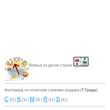
Вожња са десне стране
Филтрирај по почетним словима градова (
7 Града
):
C
K
M
R
S
(1) |
(1) |
(3) |
(1) |
(1) |