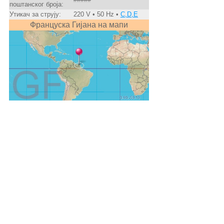
поштанског броја:
Утикач за струју:
220 V • 50 Hz •
C,D,E
Француска Гијана на мапи