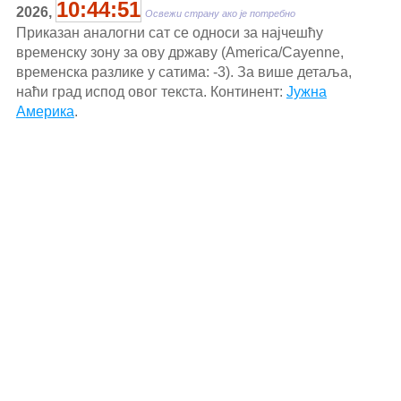
10:44:51
2026,
Освежи страну ако је потребно
Приказан аналогни сат се односи за најчешћу
временску зону за ову државу (America/Cayenne,
временска разлике у сатима: -3). За више детаља,
наћи град испод овог текста. Континент:
Јужна
Америка
.