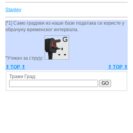
Stanley
[*1] Само градови из наше базе података се користе у
обрачуну временског интервала.
*Утикач за струју:
⇑ TOP ⇑
⇑ TOP ⇑
Тражи Град: