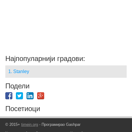
Најпопуларнији градови:
1. Stanley
Подели
Посетиоци
© 2015+
timein.org
- Програмирао Gashpar