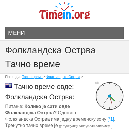
МЕНИ
Фолкландска Острва
Тачно време
Позиција:
Тачно време
>
Фолкландска Острва
>
AM
Тачно време овде:
Фолкландска Острва:
Питање:
Колико је сати овде
Фолкландска Острва?
Одговор:
Фолкландска Острва има једну временску зону
[*1]
,
Тренутно тачно време је
(у тренутку када је ова страница