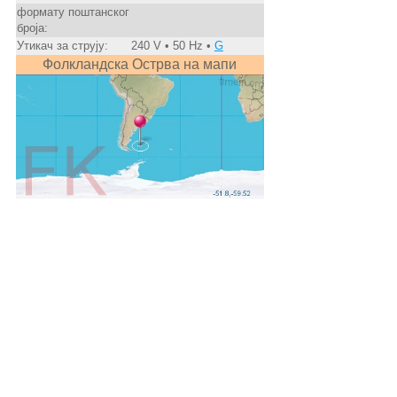
формату поштанског
броја:
Утикач за струју:
240 V • 50 Hz •
G
Фолкландска Острва на мапи