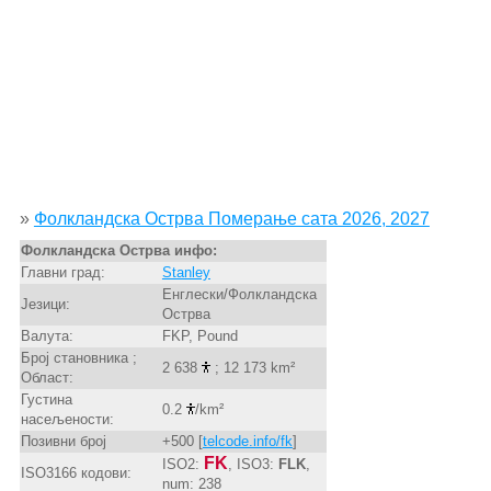
»
Фолкландска Острва Померање сата 2026, 2027
Фолкландска Острва инфо:
Главни град:
Stanley
Енглески/Фолкландска
Језици:
Острва
Валута:
FKP, Pound
Број становника ;
2 638
; 12 173 km²
Област:
Густина
0.2
/km²
насељености:
Позивни број
+500 [
telcode.info/fk
]
FK
ISO2:
, ISO3:
FLK
,
ISO3166 кодови:
num: 238