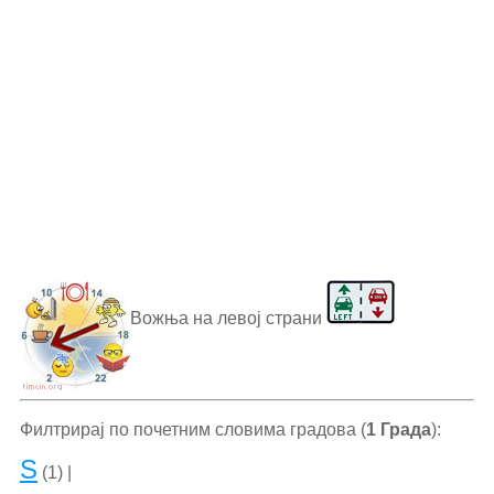
Вожња на левој страни
Филтрирај по почетним словима градова (
1 Града
):
S
(1) |