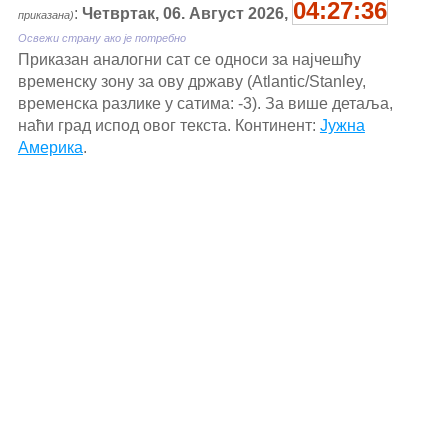
04:27:37
:
Четвртак, 06. Август 2026,
приказана)
Освежи страну ако је потребно
Приказан аналогни сат се односи за најчешћу
временску зону за ову државу (Atlantic/Stanley,
временска разлике у сатима: -3). За више детаља,
наћи град испод овог текста. Континент:
Јужна
Америка
.