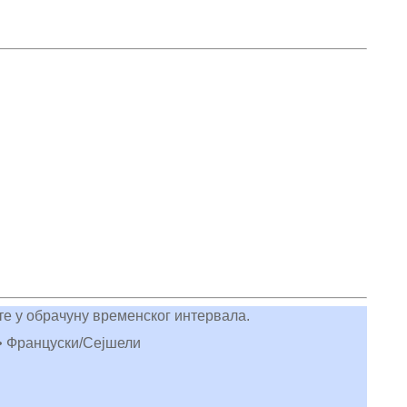
сте у обрачуну временског интервала.
 • Француски/Сејшели