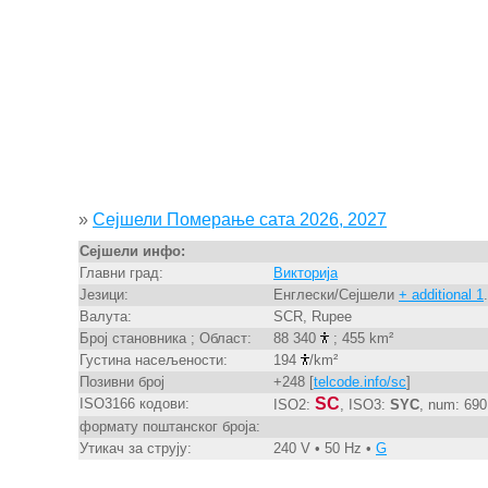
»
Сејшели Померање сата 2026, 2027
Сејшели инфо:
Главни град:
Викторија
Језици:
Енглески/Сејшели
+ additional 1
.
Валута:
SCR, Rupee
Број становника ; Област:
88 340
; 455 km²
Густина насељености:
194
/km²
Позивни број
+248 [
telcode.info/sc
]
SC
ISO3166 кодови:
ISO2:
, ISO3:
SYC
, num: 690
формату поштанског броја:
Утикач за струју:
240 V • 50 Hz •
G