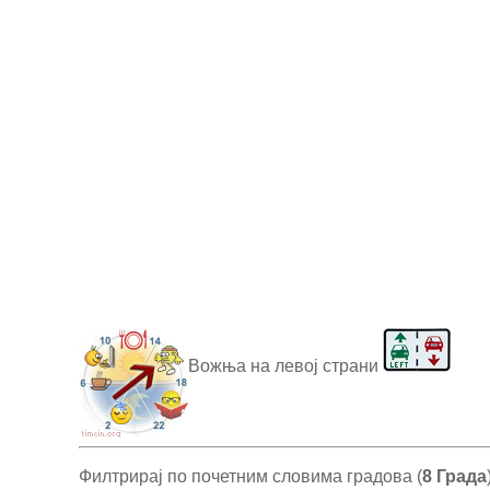
Вожња на левој страни
Филтрирај по почетним словима градова (
8 Града