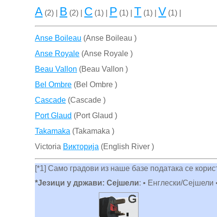
A
B
C
P
T
V
(2) |
(2) |
(1) |
(1) |
(1) |
(1) |
Anse Boileau
(Anse Boileau )
Anse Royale
(Anse Royale )
Beau Vallon
(Beau Vallon )
Bel Ombre
(Bel Ombre )
Cascade
(Cascade )
Port Glaud
(Port Glaud )
Takamaka
(Takamaka )
Victoria
Викторија
(English River )
[*1] Само градови из наше базе података се кори
*Језици у држави: Сејшели
: • Енглески/Сејшели