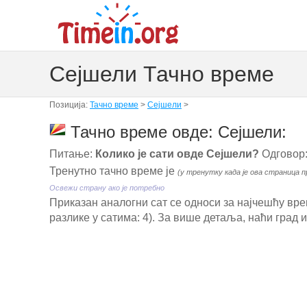
Сејшели Тачно време
Позиција:
Тачно време
>
Сејшели
>
Тачно време овде: Сејшели:
Питање:
Колико је сати овде Сејшели?
Одговор:
Тренутно тачно време је
(у тренутку када је ова страница п
Освежи страну ако је потребно
Приказан аналогни сат се односи за најчешћу вре
разлике у сатима: 4). За више детаља, наћи град 