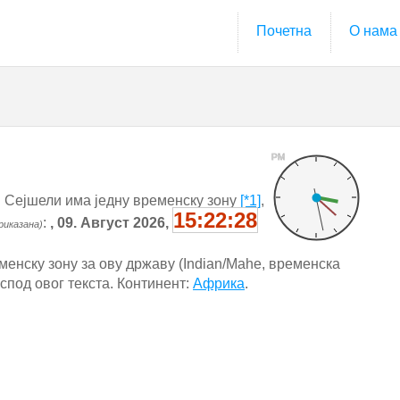
Почетна
О нама
PM
 Сејшели има једну временску зону
[*1]
,
15:22:29
:
, 09. Август 2026,
риказана)
менску зону за ову државу (Indian/Mahe, временска
испод овог текста. Континент:
Африка
.