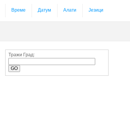
Време
Датум
Алати
Језици
Тражи Град: