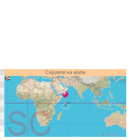
Сејшели на мапи