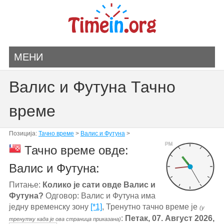
МЕНИ
Валис и Футуна Тачно
време
Позиција:
Тачно време
>
Валис и Футуна
>
PM
Тачно време овде:
Валис и Футуна:
Питање:
Колико је сати овде Валис и
Футуна?
Одговор: Валис и Футуна има
једну временску зону
[*1]
, Тренутно тачно време је
(у
:
Петак, 07. Август 2026,
тренутку када је ова страница приказана)