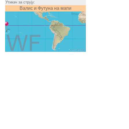
Утикач за струју:
Валис и Футуна на мапи