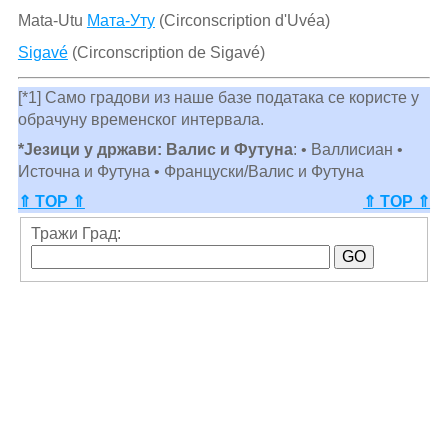
Mata-Utu
Мата-Уту
(Circonscription d'Uvéa)
Sigavé
(Circonscription de Sigavé)
[*1] Само градови из наше базе података се користе у
обрачуну временског интервала.
*Језици у држави: Валис и Футуна
: • Валлисиан •
Источна и Футуна • Француски/Валис и Футуна
⇑ TOP ⇑
⇑ TOP ⇑
Тражи Град: