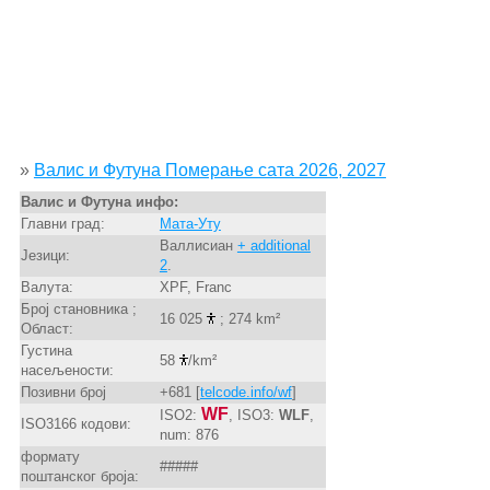
»
Валис и Футуна Померање сата 2026, 2027
Валис и Футуна инфо:
Главни град:
Мата-Уту
Валлисиан
+ additional
Језици:
2
.
Валута:
XPF, Franc
Број становника ;
16 025
; 274 km²
Област:
Густина
58
/km²
насељености:
Позивни број
+681 [
telcode.info/wf
]
WF
ISO2:
, ISO3:
WLF
,
ISO3166 кодови:
num: 876
формату
#####
поштанског броја: