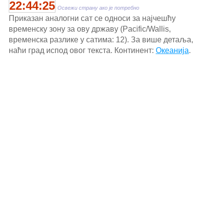
22:44:25
Освежи страну ако је потребно
Приказан аналогни сат се односи за најчешћу
временску зону за ову државу (Pacific/Wallis,
временска разлике у сатима: 12). За више детаља,
наћи град испод овог текста. Континент:
Океанија
.