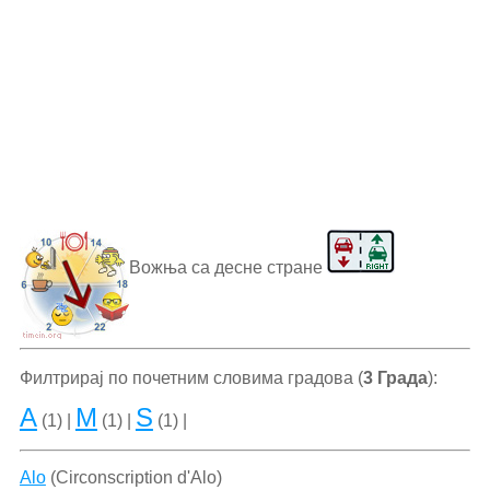
Вожња са десне стране
Филтрирај по почетним словима градова (
3 Града
):
A
M
S
(1) |
(1) |
(1) |
Alo
(Circonscription d'Alo)