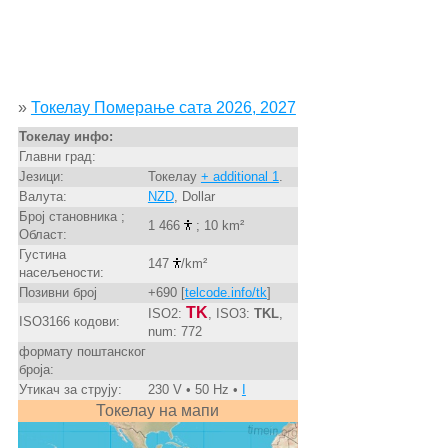
»
Токелау Померање сата 2026, 2027
Токелау инфо:
Главни град:
Језици:
Токелау
+ additional 1
.
Валута:
NZD
, Dollar
Број становника ;
1 466
; 10 km²
Област:
Густина
147
/km²
насељености:
Позивни број
+690 [
telcode.info/tk
]
TK
ISO2:
, ISO3:
TKL
,
ISO3166 кодови:
num: 772
формату поштанског
броја:
Утикач за струју:
230 V • 50 Hz •
I
Токелау на мапи