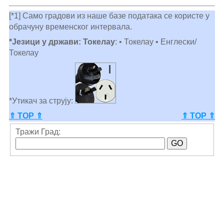
[*1] Само градови из наше базе података се користе у
обрачуну временског интервала.
*Језици у држави: Токелау
: • Токелау • Енглески/
Токелау
*Утикач за струју:
⇑ TOP ⇑
⇑ TOP ⇑
Тражи Град: