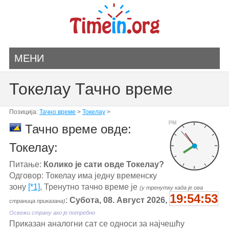
МЕНИ
Токелау Тачно време
Позиција:
Тачно време
>
Токелау
>
PM
Тачно време овде:
Токелау:
Питање:
Колико је сати овде Токелау?
Одговор: Токелау има једну временску
зону
[*1]
, Тренутно тачно време је
(у тренутку када је ова
19:54:53
:
Субота, 08. Август 2026,
страница приказана)
Освежи страну ако је потребно
Приказан аналогни сат се односи за најчешћу