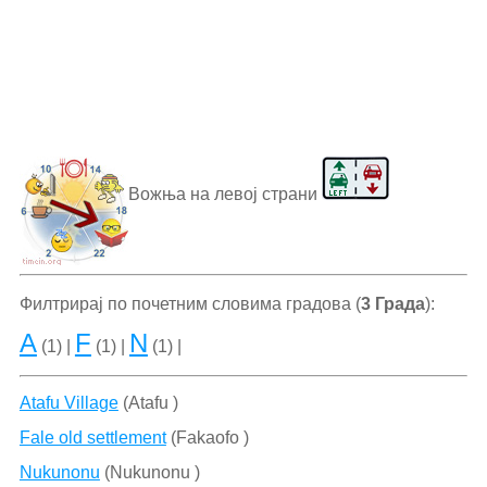
Вожња на левој страни
Филтрирај по почетним словима градова (
3 Града
):
A
F
N
(1) |
(1) |
(1) |
Atafu Village
(Atafu )
Fale old settlement
(Fakaofo )
Nukunonu
(Nukunonu )