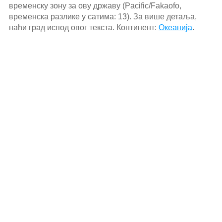
временску зону за ову државу (Pacific/Fakaofo,
временска разлике у сатима: 13). За више детаља,
наћи град испод овог текста. Континент:
Океанија
.