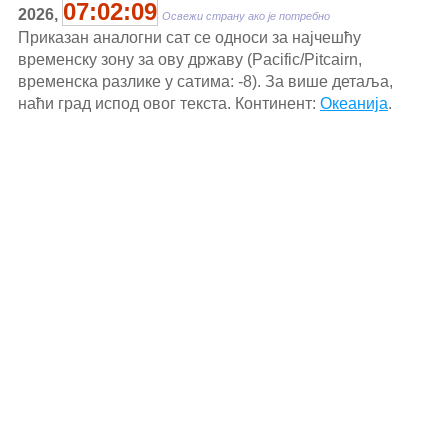
07:02:09
2026,
Освежи страну ако је потребно
Приказан аналогни сат се односи за најчешћу
временску зону за ову државу (Pacific/Pitcairn,
временска разлике у сатима: -8). За више детаља,
наћи град испод овог текста. Континент:
Океанија
.