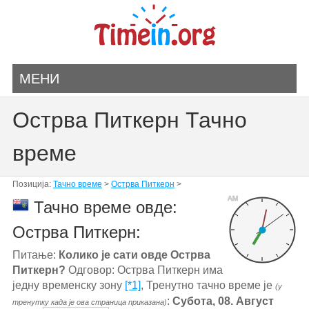
МЕНИ
Острва Питкерн Тачно
време
Позиција:
Тачно време
>
Острва Питкерн
>
AM
Тачно време овде:
Острва Питкерн:
Питање:
Колико је сати овде Острва
Питкерн?
Одговор: Острва Питкерн има
једну временску зону
[*1]
, Тренутно тачно време је
(у
:
Субота, 08. Август
тренутку када је ова страница приказана)