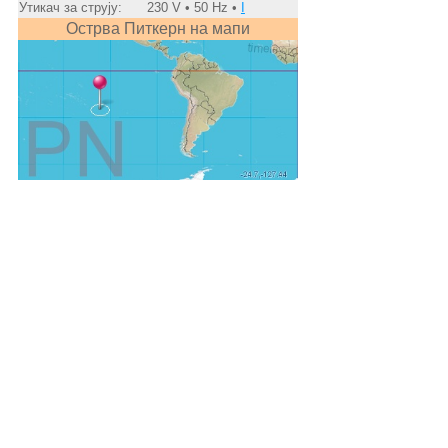
Утикач за струју:
230 V • 50 Hz •
I
Острва Питкерн на мапи