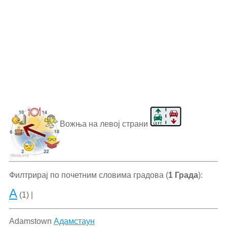
Вожња на левој страни
Филтрирај по почетним словима градова (
1 Града
):
A
(1) |
Adamstown
Адамстаун