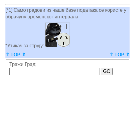
[*1] Само градови из наше базе података се користе у
обрачуну временског интервала.
*Утикач за струју:
⇑ TOP ⇑
⇑ TOP ⇑
Тражи Град: