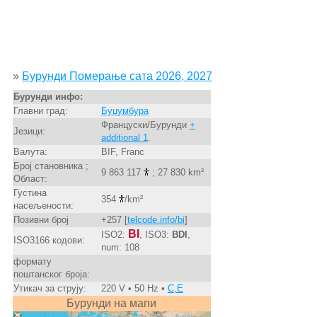
»
Бурунди Померање сата 2026, 2027
Бурунди инфо:
Главни град:
Буџумбура
Француски/Бурунди
+
Језици:
additional 1
.
Валута:
BIF, Franc
Број становника ;
9 863 117
; 27 830 km²
Област:
Густина
354
/km²
насељености:
Позивни број
+257 [
telcode.info/bi
]
BI
ISO2:
, ISO3:
BDI
,
ISO3166 кодови:
num: 108
формату
поштанског броја:
Утикач за струју:
220 V • 50 Hz •
C,E
Бурунди на мапи