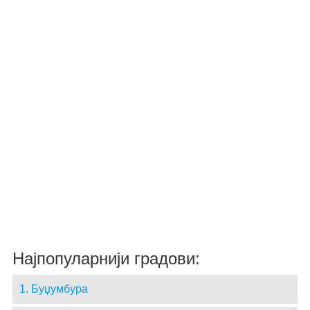
Најпопуларнији градови:
1. Буџумбура