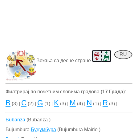
RU
Вожња са десне стране
Филтрирај по почетним словима градова (
17 Града
):
B
C
G
K
M
N
R
(3) |
(2) |
(1) |
(3) |
(4) |
(1) |
(3) |
Bubanza
(Bubanza )
Bujumbura
Буџумбура
(Bujumbura Mairie )