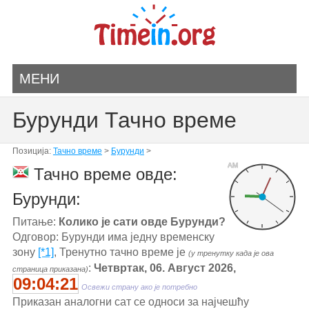
МЕНИ
Бурунди Тачно време
Позиција:
Тачно време
>
Бурунди
>
AM
Тачно време овде:
Бурунди:
Питање:
Колико је сати овде Бурунди?
Одговор: Бурунди има једну временску
зону
[*1]
, Тренутно тачно време је
(у тренутку када је ова
:
Четвртак, 06. Август 2026,
страница приказана)
09:04:21
Освежи страну ако је потребно
Приказан аналогни сат се односи за најчешћу