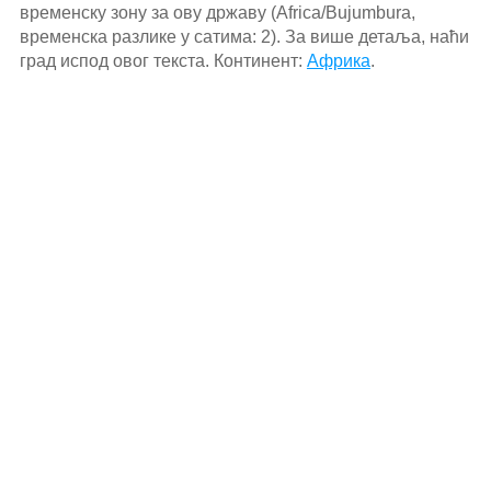
временску зону за ову државу (Africa/Bujumbura,
временска разлике у сатима: 2). За више детаља, наћи
град испод овог текста. Континент:
Африка
.