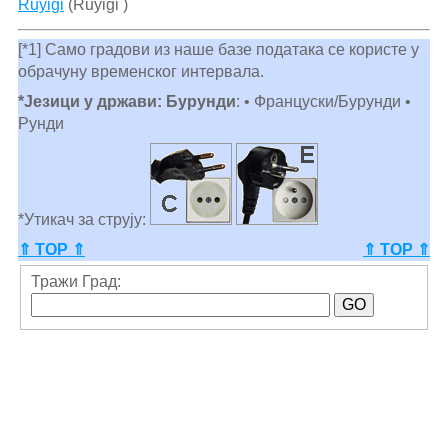
Ruyigi
(Ruyigi )
[*1] Само градови из наше базе података се користе у
обрачуну временског интервала.
*Језици у држави: Бурунди
: • Француски/Бурунди •
Рунди
*Утикач за струју:
⇑ TOP ⇑
⇑ TOP ⇑
Тражи Град: