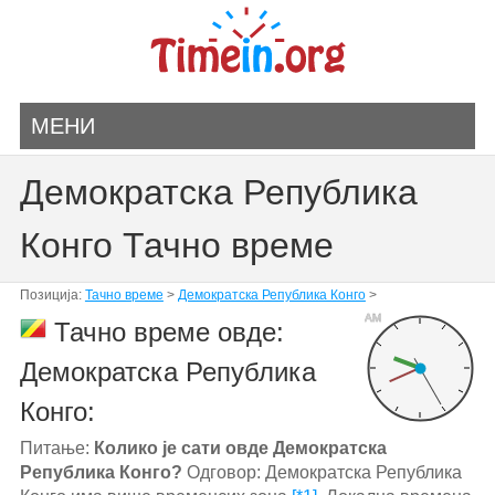
МЕНИ
Демократска Република
Конго Тачно време
Позиција:
Тачно време
>
Демократска Република Конго
>
AM
Тачно време овде:
Демократска Република
Конго:
Питање:
Колико је сати овде Демократска
Република Конго?
Одговор: Демократска Република