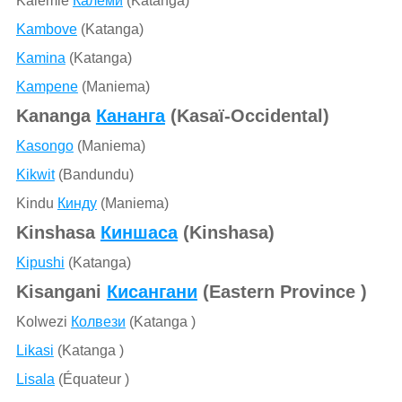
Kalemie
Калеми
(Katanga)
Kambove
(Katanga)
Kamina
(Katanga)
Kampene
(Maniema)
Kananga
Кананга
(Kasaï-Occidental)
Kasongo
(Maniema)
Kikwit
(Bandundu)
Kindu
Кинду
(Maniema)
Kinshasa
Киншаса
(Kinshasa)
Kipushi
(Katanga)
Kisangani
Кисангани
(Eastern Province )
Kolwezi
Колвези
(Katanga )
Likasi
(Katanga )
Lisala
(Équateur )