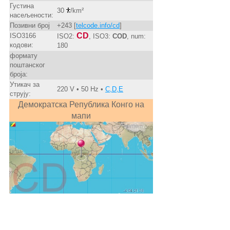
Густина
30
/km²
насељености:
Позивни број
+243 [
telcode.info/cd
]
CD
ISO3166
ISO2:
, ISO3:
COD
, num:
кодови:
180
формату
поштанског
броја:
Утикач за
220 V • 50 Hz •
C,D,E
струју:
Демократска Република Конго на
мапи