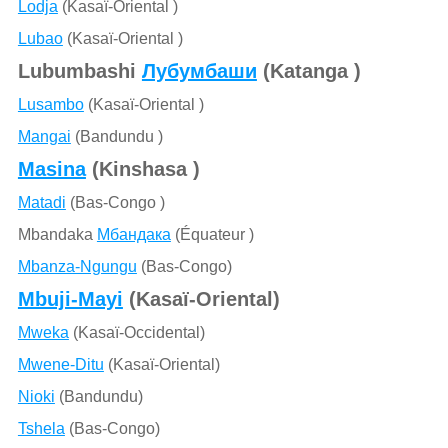
Lodja
(Kasaï-Oriental )
Lubao
(Kasaï-Oriental )
Lubumbashi
Лубумбаши
(Katanga )
Lusambo
(Kasaï-Oriental )
Mangai
(Bandundu )
Masina
(Kinshasa )
Matadi
(Bas-Congo )
Mbandaka
Мбандака
(Équateur )
Mbanza-Ngungu
(Bas-Congo)
Mbuji-Mayi
(Kasaï-Oriental)
Mweka
(Kasaï-Occidental)
Mwene-Ditu
(Kasaï-Oriental)
Nioki
(Bandundu)
Tshela
(Bas-Congo)