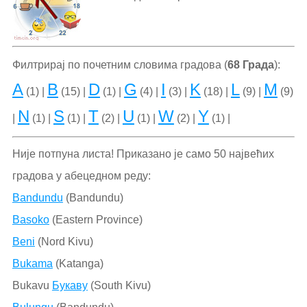
Филтрирај по почетним словима градова (
68 Града
):
A
B
D
G
I
K
L
M
(1) |
(15) |
(1) |
(4) |
(3) |
(18) |
(9) |
(9)
N
S
T
U
W
Y
|
(1) |
(1) |
(2) |
(1) |
(2) |
(1) |
Није потпуна листа! Приказано је само 50 највећих
градова у абецедном реду:
Bandundu
(Bandundu)
Basoko
(Eastern Province)
Beni
(Nord Kivu)
Bukama
(Katanga)
Bukavu
Букаву
(South Kivu)