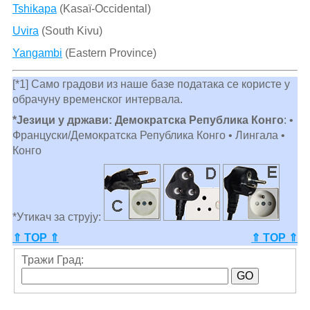
Tshikapa
(Kasaï-Occidental)
Uvira
(South Kivu)
Yangambi
(Eastern Province)
[*1] Само градови из наше базе података се користе у
обрачуну временског интервала.
*Језици у држави: Демократска Република Конго
: •
Француски/Демократска Република Конго • Лингала •
Конго
*Утикач за струју:
⇑ TOP ⇑
⇑ TOP ⇑
Тражи Град: