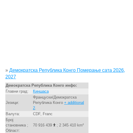
»
Демократска Република Конго Померање сата 2026,
2027
Демократска Република Конго инфо:
Главни град:
Киншаса
Француски/Демократска
Језици:
Република Конго
+ additional
2
.
Валута:
CDF, Franc
Број
становника ;
70 916 439
; 2 345 410 km²
Област: