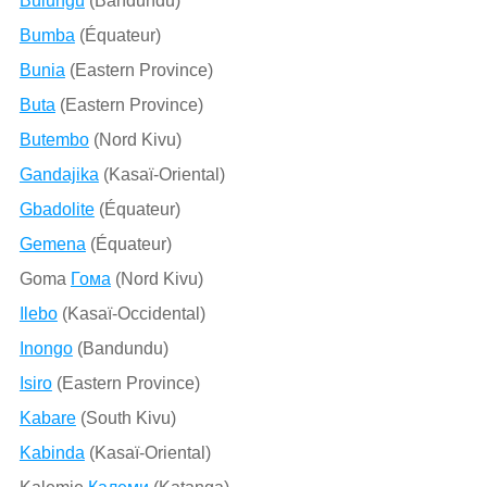
Bulungu
(Bandundu)
Bumba
(Équateur)
Bunia
(Eastern Province)
Buta
(Eastern Province)
Butembo
(Nord Kivu)
Gandajika
(Kasaï-Oriental)
Gbadolite
(Équateur)
Gemena
(Équateur)
Goma
Гома
(Nord Kivu)
Ilebo
(Kasaï-Occidental)
Inongo
(Bandundu)
Isiro
(Eastern Province)
Kabare
(South Kivu)
Kabinda
(Kasaï-Oriental)