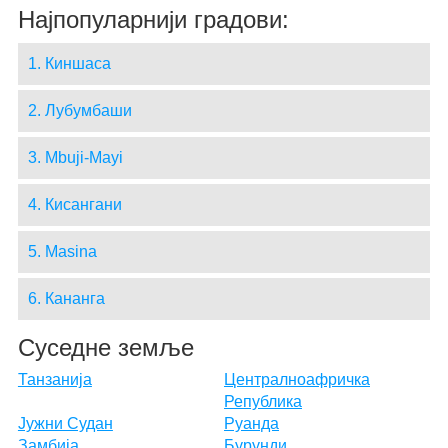
Најпопуларнији градови:
1. Киншаса
2. Лубумбаши
3. Mbuji-Mayi
4. Кисангани
5. Masina
6. Кананга
Суседне земље
Танзанија
Централноафричка
Република
Јужни Судан
Руанда
Замбија
Бурунди