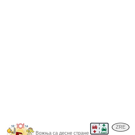
ZRE
Вожња са десне стране