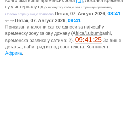
Конго има више временсих зона
[*1]
, Локална времена
су у интервалу од
:
(у тренутку када је ова страница приказана)
08:41
Петак, 07. Август 2026,
Освежи страну ако је потребно
09:41
⇐ ⇒
Петак, 07. Август 2026,
Приказан аналогни сат се односи за најчешћу
временску зону за ову државу (Africa/Lubumbashi,
09:41:25
временска разлике у сатима: 2).
За више
детаља, наћи град испод овог текста. Континент:
Африка
.