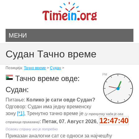
МЕНИ
Судан Тачно време
Позиција:
Тачно време
>
Судан
>
PM
Тачно време овде:
Судан:
Питање:
Колико је сати овде Судан?
Одговор: Судан има једну временску
зону
[*1]
, Тренутно тачно време је
(у тренутку када је ова
12:47:40
:
Петак, 07. Август 2026,
страница приказана)
Освежи страну ако је потребно
Приказан аналогни сат се односи за најчешћу