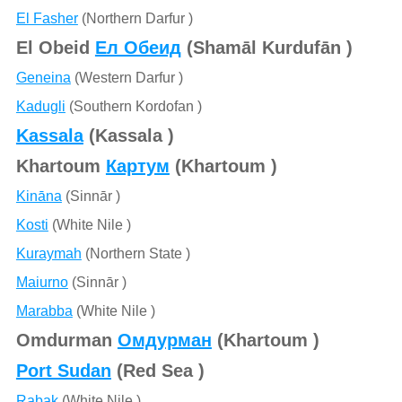
El Fasher
(Northern Darfur )
El Obeid
Ел Обеид
(Shamāl Kurdufān )
Geneina
(Western Darfur )
Kadugli
(Southern Kordofan )
Kassala
(Kassala )
Khartoum
Картум
(Khartoum )
Kināna
(Sinnār )
Kosti
(White Nile )
Kuraymah
(Northern State )
Maiurno
(Sinnār )
Marabba
(White Nile )
Omdurman
Омдурман
(Khartoum )
Port Sudan
(Red Sea )
Rabak
(White Nile )