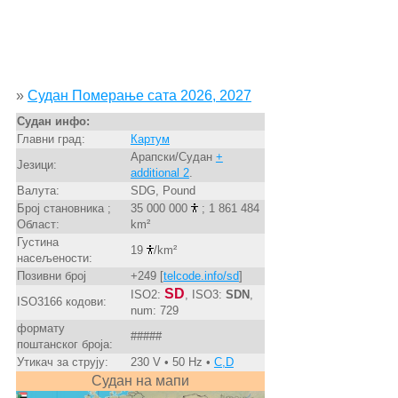
»
Судан Померање сата 2026, 2027
Судан инфо:
Главни град:
Картум
Арапски/Судан
+
Језици:
additional 2
.
Валута:
SDG, Pound
Број становника ;
35 000 000
; 1 861 484
Област:
km²
Густина
19
/km²
насељености:
Позивни број
+249 [
telcode.info/sd
]
SD
ISO2:
, ISO3:
SDN
,
ISO3166 кодови:
num: 729
формату
#####
поштанског броја:
Утикач за струју:
230 V • 50 Hz •
C,D
Судан на мапи