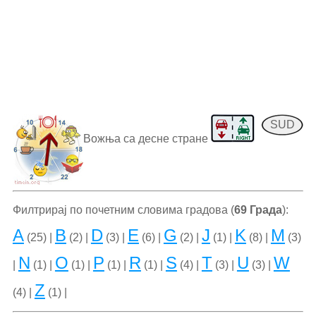
SUD
Вожња са десне стране
Филтрирај по почетним словима градова (
69 Града
):
A
B
D
E
G
J
K
M
(25) |
(2) |
(3) |
(6) |
(2) |
(1) |
(8) |
(3)
N
O
P
R
S
T
U
W
|
(1) |
(1) |
(1) |
(1) |
(4) |
(3) |
(3) |
Z
(4) |
(1) |