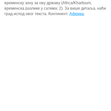
временску зону за ову државу (Africa/Khartoum,
временска разлике у сатима: 2). За више детаља, наћи
град испод овог текста. Континент:
Африка
.