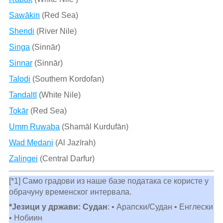
Sawākin
(Red Sea)
Shendi
(River Nile)
Singa
(Sinnār)
Sinnar
(Sinnār)
Talodi
(Southern Kordofan)
Tandaltī
(White Nile)
Tokār
(Red Sea)
Umm Ruwaba
(Shamāl Kurdufān)
Wad Medani
(Al Jazīrah)
Zalingei
(Central Darfur)
[*1] Само градови из наше базе података се користе у
обрачуну временског интервала.
*Језици у држави: Судан
: • Арапски/Судан • Енглески
• Нобиин