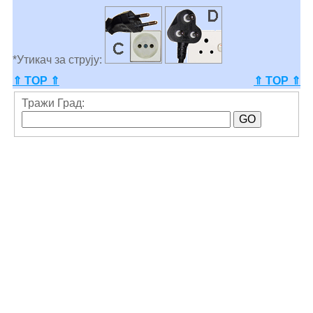
*Утикач за струју:
⇑ TOP ⇑
⇑ TOP ⇑
Тражи Град: