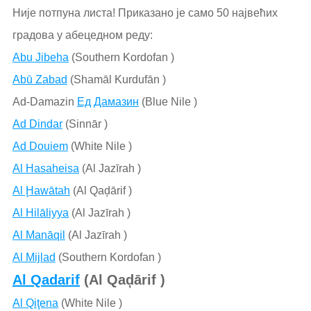
Није потпуна листа! Приказано је само 50 највећих
градова у абецедном реду:
Abu Jibeha
(Southern Kordofan )
Abū Zabad
(Shamāl Kurdufān )
Ad-Damazin
Ед Дамазин
(Blue Nile )
Ad Dindar
(Sinnār )
Ad Douiem
(White Nile )
Al Hasaheisa
(Al Jazīrah )
Al Ḩawātah
(Al Qaḑārif )
Al Hilāliyya
(Al Jazīrah )
Al Manāqil
(Al Jazīrah )
Al Mijlad
(Southern Kordofan )
Al Qadarif
(Al Qaḑārif )
Al Qiţena
(White Nile )