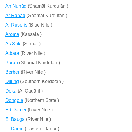
An Nuhūd
(Shamāl Kurdufān )
Ar Rahad
(Shamāl Kurdufān )
Ar Ruseris
(Blue Nile )
Aroma
(Kassala )
As Sūkī
(Sinnār )
Atbara
(River Nile )
Bārah
(Shamāl Kurdufān )
Berber
(River Nile )
Dilling
(Southern Kordofan )
Doka
(Al Qaḑārif )
Dongola
(Northern State )
Ed Damer
(River Nile )
El Bauga
(River Nile )
El Daein
(Eastern Darfur )