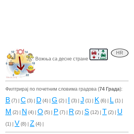
HR
Вожња са десне стране
Филтрирај по почетним словима градова (
74 Града
):
B
C
D
G
I
J
K
L
(7) |
(3) |
(4) |
(2) |
(3) |
(1) |
(6) |
(1) |
M
N
O
P
R
S
T
U
(2) |
(4) |
(5) |
(7) |
(2) |
(12) |
(2) |
V
Z
(1) |
(8) |
(4) |