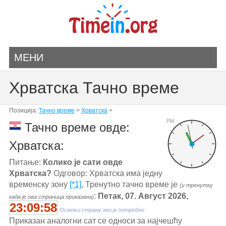
МЕНИ
Хрватска Тачно време
Позиција:
Тачно време
>
Хрватска
>
PM
Тачно време овде:
Хрватска:
Питање:
Колико је сати овде
Хрватска?
Одговор: Хрватска има једну
временску зону
[*1]
, Тренутно тачно време је
(у тренутку
:
Петак, 07. Август 2026,
када је ова страница приказана)
23:09:58
Освежи страну ако је потребно
Приказан аналогни сат се односи за најчешћу