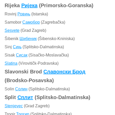
Rijeka
Ријека
(Primorsko-Goranska)
Rovinj
Ровињ
(Istarska)
Samobor
Самобор
(Zagrebačka)
Sesvete
(Grad Zagreb)
Šibenik
Шибеник
(Šibensko-Kniniska)
Sinj
Сињ
(Splitsko-Dalmatinska)
Sisak
Сисак
(Sisačko-Moslavačka)
Slatina
(Virovitičk-Podravska)
Slavonski Brod
Славонски Брод
(Brodsko-Posavska)
Solin
Солин
(Splitsko-Dalmatinska)
Split
Сплит
(Splitsko-Dalmatinska)
Stenjevec
(Grad Zagreb)
Trogir
Трогир
(Splitsko-Dalmatinska)