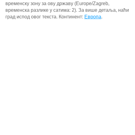
временску зону за ову државу (Europe/Zagreb,
временска разлике у сатима: 2). За више детаља, наћи
град испод овог текста. Континент:
Европа
.