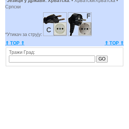
*Језици у држави: Хрватска
: • Хрватски/Хрватска •
Српски
*Утикач за струју:
⇑ TOP ⇑
⇑ TOP ⇑
Тражи Град: