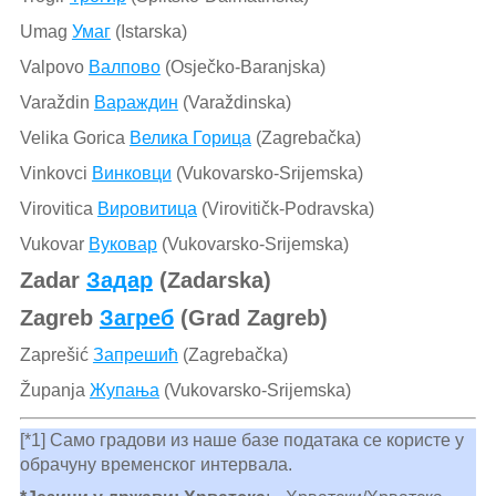
Umag
Умаг
(Istarska)
Valpovo
Валпово
(Osječko-Baranjska)
Varaždin
Вараждин
(Varaždinska)
Velika Gorica
Велика Горица
(Zagrebačka)
Vinkovci
Винковци
(Vukovarsko-Srijemska)
Virovitica
Вировитица
(Virovitičk-Podravska)
Vukovar
Вуковар
(Vukovarsko-Srijemska)
Zadar
Задар
(Zadarska)
Zagreb
Загреб
(Grad Zagreb)
Zaprešić
Запрешић
(Zagrebačka)
Županja
Жупања
(Vukovarsko-Srijemska)
[*1] Само градови из наше базе података се користе у
обрачуну временског интервала.