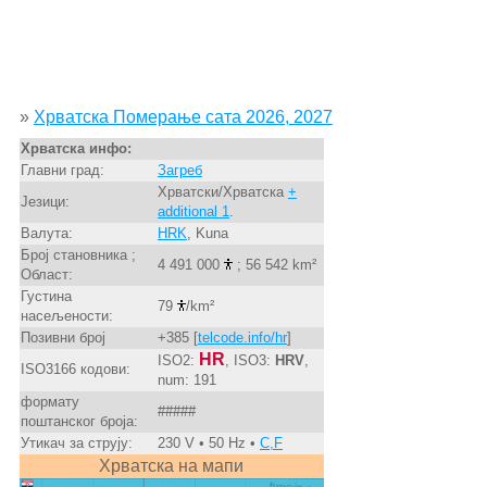
»
Хрватска Померање сата 2026, 2027
Хрватска инфо:
Главни град:
Загреб
Хрватски/Хрватска
+
Језици:
additional 1
.
Валута:
HRK
, Kuna
Број становника ;
4 491 000
; 56 542 km²
Област:
Густина
79
/km²
насељености:
Позивни број
+385 [
telcode.info/hr
]
HR
ISO2:
, ISO3:
HRV
,
ISO3166 кодови:
num: 191
формату
#####
поштанског броја:
Утикач за струју:
230 V • 50 Hz •
C,F
Хрватска на мапи