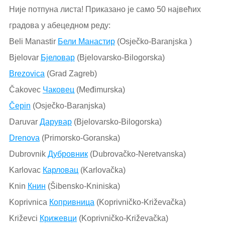
Није потпуна листа! Приказано је само 50 највећих
градова у абецедном реду:
Beli Manastir
Бели Манастир
(Osječko-Baranjska )
Bjelovar
Бјеловар
(Bjelovarsko-Bilogorska)
Brezovica
(Grad Zagreb)
Čakovec
Чаковец
(Međimurska)
Čepin
(Osječko-Baranjska)
Daruvar
Дарувар
(Bjelovarsko-Bilogorska)
Drenova
(Primorsko-Goranska)
Dubrovnik
Дубровник
(Dubrovačko-Neretvanska)
Karlovac
Карловац
(Karlovačka)
Knin
Книн
(Šibensko-Kniniska)
Koprivnica
Копривница
(Koprivničko-Križevačka)
Križevci
Крижевци
(Koprivničko-Križevačka)