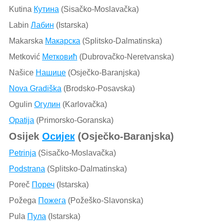
Kutina
Кутина
(Sisačko-Moslavačka)
Labin
Лабин
(Istarska)
Makarska
Макарска
(Splitsko-Dalmatinska)
Metković
Метковић
(Dubrovačko-Neretvanska)
Našice
Нашице
(Osječko-Baranjska)
Nova Gradiška
(Brodsko-Posavska)
Ogulin
Огулин
(Karlovačka)
Opatija
(Primorsko-Goranska)
Osijek
Осијек
(Osječko-Baranjska)
Petrinja
(Sisačko-Moslavačka)
Podstrana
(Splitsko-Dalmatinska)
Poreč
Пореч
(Istarska)
Požega
Пожега
(Požeško-Slavonska)
Pula
Пула
(Istarska)