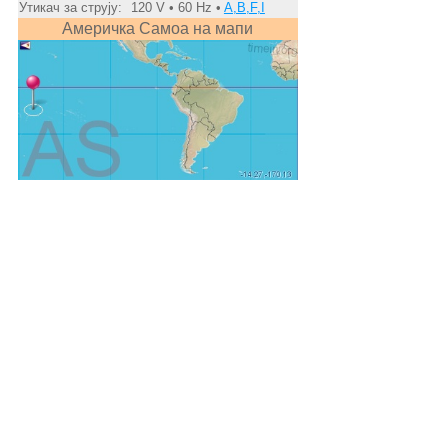
Утикач за струју:
120 V • 60 Hz •
A,B,F,I
Америчка Самоа на мапи