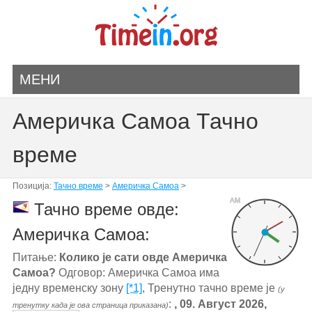
МЕНИ
Америчка Самоа Тачно
време
Позиција:
Тачно време
>
Америчка Самоа
>
AM
Тачно време овде:
Америчка Самоа:
Питање:
Колико је сати овде Америчка
Самоа?
Одговор: Америчка Самоа има
једну временску зону
[*1]
, Тренутно тачно време је
(у
:
, 09. Август 2026,
тренутку када је ова страница приказана)