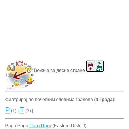
Вожња са десне стране
Филтрирај по почетним словима градова (
4 Града
):
P
T
(1) |
(3) |
Pago Pago
Паго Паго
(Eastern District)