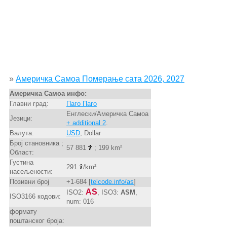
»
Америчка Самоа Померање сата 2026, 2027
Америчка Самоа инфо:
Главни град:
Паго Паго
Енглески/Америчка Самоа
Језици:
+ additional 2
.
Валута:
USD
, Dollar
Број становника ;
57 881
; 199 km²
Област:
Густина
291
/km²
насељености:
Позивни број
+1-684 [
telcode.info/as
]
AS
ISO2:
, ISO3:
ASM
,
ISO3166 кодови:
num: 016
формату
поштанског броја: