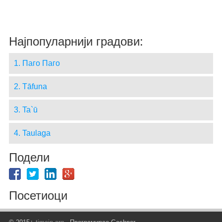
Најпопуларнији градови:
1. Паго Паго
2. Tāfuna
3. Ta`ū
4. Taulaga
Подели
Посетиоци