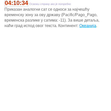
04:10:34
Освежи страну ако је потребно
Приказан аналогни сат се односи за најчешћу
временску зону за ову државу (Pacific/Pago_Pago,
временска разлике у сатима: -11). За више детаља,
наћи град испод овог текста. Континент:
Океанија
.