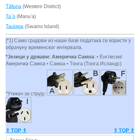
Tāfuna
(Western District)
Ta`ū
(Manu'a)
Taulaga
(Swains Island)
[*1] Само градови из наше базе података се користе у
обрачуну временског интервала.
*Језици у држави: Америчка Самоа
: • Енглески/
Америчка Самоа • Самоа • Тонга (Тонга Исландс)
*Утикач за струју:
⇑ TOP ⇑
⇑ TOP ⇑