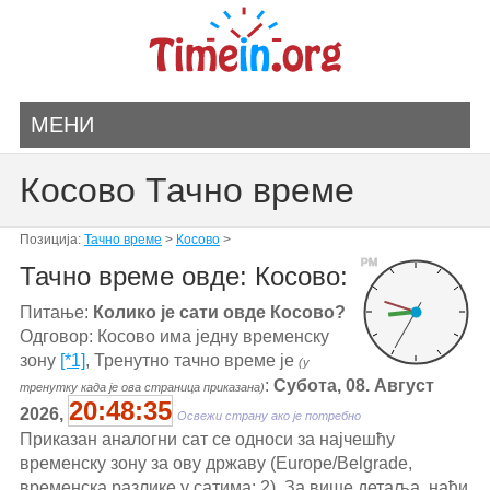
МЕНИ
Косово Тачно време
Позиција:
Тачно време
>
Косово
>
PM
Тачно време овде: Косово:
Питање:
Колико је сати овде Косово?
Одговор: Косово има једну временску
зону
[*1]
, Тренутно тачно време је
(у
:
Субота, 08. Август
тренутку када је ова страница приказана)
20:48:35
2026,
Освежи страну ако је потребно
Приказан аналогни сат се односи за најчешћу
временску зону за ову државу (Europe/Belgrade,
временска разлике у сатима: 2). За више детаља, наћи