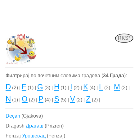
RKS*
Филтрирај по почетним словима градова (
34 Града
):
D
F
G
H
I
K
L
M
(2) |
(1) |
(3) |
(1) |
(2) |
(4) |
(3) |
(2) |
N
O
P
S
V
Z
(1) |
(2) |
(4) |
(5) |
(2) |
(2) |
Deçan
(Gjakova)
Dragash
Драгаш
(Prizren)
Ferizaj
Урошевац
(Ferizaj)