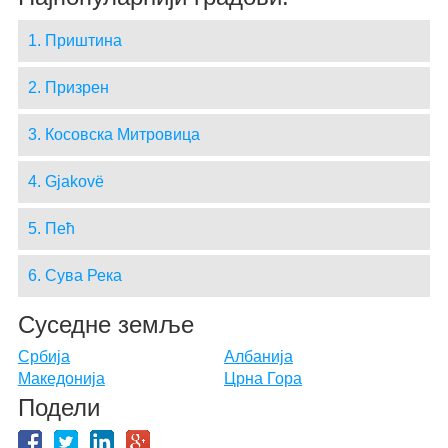
1. Приштина
2. Призрен
3. Косовска Митровица
4. Gjakovë
5. Пећ
6. Сува Река
Суседне земље
Србија
Албанија
Македонија
Црна Гора
Подели