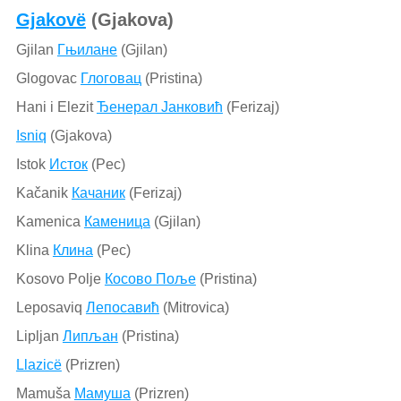
Gjakovë
(Gjakova)
Gjilan
Гњилане
(Gjilan)
Glogovac
Глоговац
(Pristina)
Hani i Elezit
Ђенерал Јанковић
(Ferizaj)
Isniq
(Gjakova)
Istok
Исток
(Pec)
Kačanik
Качаник
(Ferizaj)
Kamenica
Каменица
(Gjilan)
Klina
Клина
(Pec)
Kosovo Polje
Косово Поље
(Pristina)
Leposaviq
Лепосавић
(Mitrovica)
Lipljan
Липљан
(Pristina)
Llazicë
(Prizren)
Mamuša
Мамуша
(Prizren)