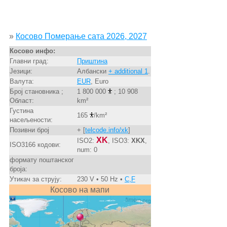
»
Косово Померање сата 2026, 2027
Косово инфо:
Главни град:
Приштина
Језици:
Албански
+ additional 1
.
Валута:
EUR
, Euro
Број становника ;
1 800 000
; 10 908
Област:
km²
Густина
165
/km²
насељености:
Позивни број
+ [
telcode.info/xk
]
XK
ISO2:
, ISO3:
XKX
,
ISO3166 кодови:
num: 0
формату поштанског
броја:
Утикач за струју:
230 V • 50 Hz •
C,F
Косово на мапи