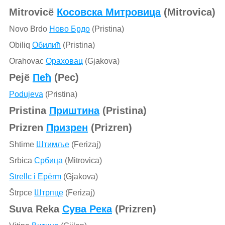
Mitrovicë
Косовска Митровица
(Mitrovica)
Novo Brdo
Ново Брдо
(Pristina)
Obiliq
Обилић
(Pristina)
Orahovac
Ораховац
(Gjakova)
Pejë
Пећ
(Pec)
Podujeva
(Pristina)
Pristina
Приштина
(Pristina)
Prizren
Призрен
(Prizren)
Shtime
Штимље
(Ferizaj)
Srbica
Србица
(Mitrovica)
Strellc i Epërm
(Gjakova)
Štrpce
Штрпце
(Ferizaj)
Suva Reka
Сува Река
(Prizren)