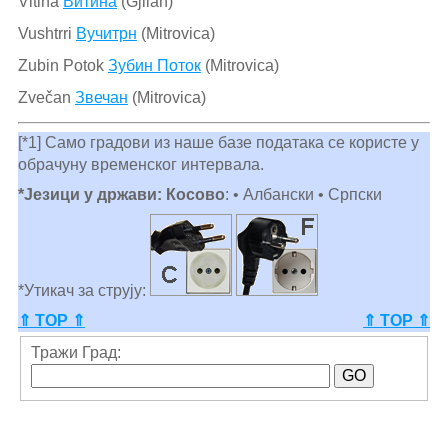
Vitina
Витина
(Gjilan)
Vushtrri
Вучитрн
(Mitrovica)
Zubin Potok
Зубин Поток
(Mitrovica)
Zvečan
Звечан
(Mitrovica)
[*1] Само градови из наше базе података се користе у
обрачуну временског интервала.
*Језици у држави: Косово
: • Албански • Српски
*Утикач за струју:
⇑ TOP ⇑
⇑ TOP ⇑
Тражи Град: