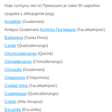
Није потпуна листа! Приказано је само 50 највећих
градова у абецедном реду:
Amatitlán
(Guatemala)
Antigua Guatemala
Антигва Гватемала
(Sacatepéquez)
Barberena
(Santa Rosa)
Cantel
(Quetzaltenango)
Chichicastenango
(Quiché)
Chimaltenango
(Chimaltenango)
Chinautla
(Guatemala)
Chiquimula
(Chiquimula)
Ciudad Vieja
(Sacatepéquez)
Coatepeque
(Quetzaltenango)
Cobán
(Alta Verapaz)
Escuintla
(Escuintla)