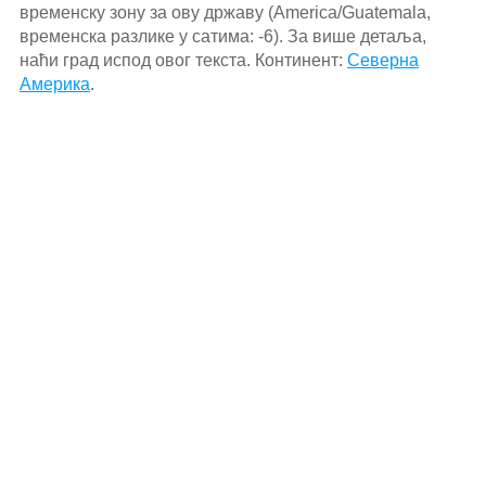
временску зону за ову државу (America/Guatemala,
временска разлике у сатима: -6). За више детаља,
наћи град испод овог текста. Континент:
Северна
Америка
.