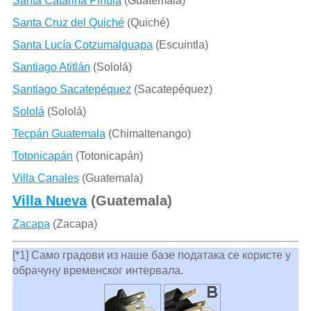
Santa Catarina Pinula
(Guatemala)
Santa Cruz del Quiché
(Quiché)
Santa Lucía Cotzumalguapa
(Escuintla)
Santiago Atitlán
(Sololá)
Santiago Sacatepéquez
(Sacatepéquez)
Sololá
(Sololá)
Tecpán Guatemala
(Chimaltenango)
Totonicapán
(Totonicapán)
Villa Canales
(Guatemala)
Villa Nueva
(Guatemala)
Zacapa
(Zacapa)
[*1] Само градови из наше базе података се користе у
обрачуну временског интервала.