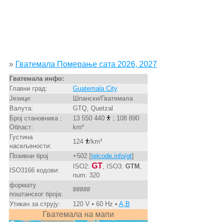
»
Гватемала Померање сата 2026, 2027
Гватемала инфо:
Главни град:
Guatemala City
Језици:
Шпански/Гватемала
Валута:
GTQ, Quetzal
Број становника ;
13 550 440
; 108 890
Област:
km²
Густина
124
/km²
насељености:
Позивни број
+502 [
telcode.info/gt
]
GT
ISO2:
, ISO3:
GTM
,
ISO3166 кодови:
num: 320
формату
#####
поштанског броја:
Утикач за струју:
120 V • 60 Hz •
A,B
Гватемала на мапи