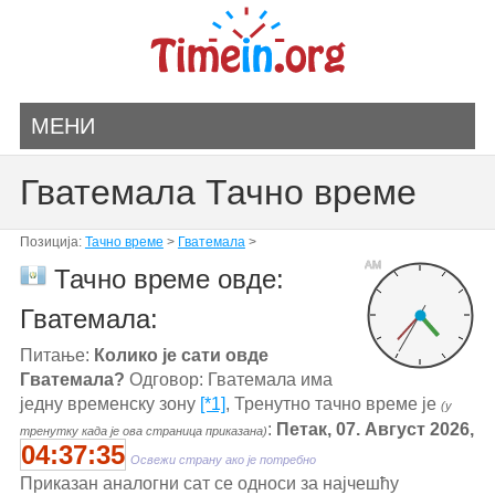
МЕНИ
Гватемала Тачно време
Позиција:
Тачно време
>
Гватемала
>
AM
Тачно време овде:
Гватемала:
Питање:
Колико је сати овде
Гватемала?
Одговор: Гватемала има
једну временску зону
[*1]
, Тренутно тачно време је
(у
:
Петак, 07. Август 2026,
тренутку када је ова страница приказана)
04:37:35
Освежи страну ако је потребно
Приказан аналогни сат се односи за најчешћу