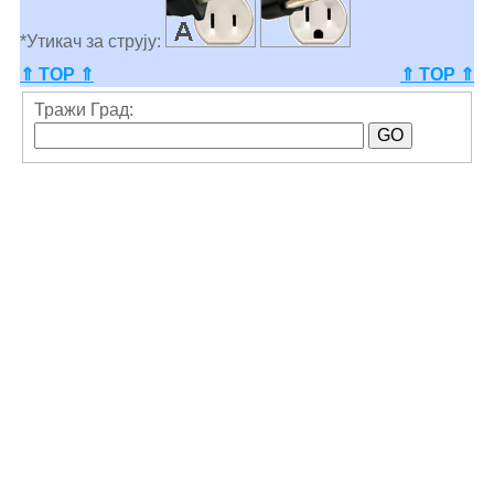
*Утикач за струју:
⇑ TOP ⇑
⇑ TOP ⇑
Тражи Град: