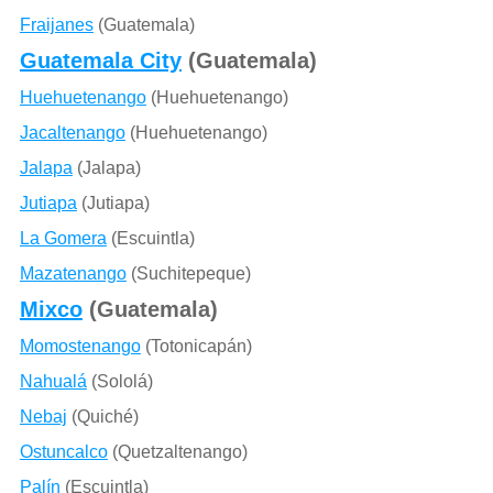
Fraijanes
(Guatemala)
Guatemala City
(Guatemala)
Huehuetenango
(Huehuetenango)
Jacaltenango
(Huehuetenango)
Jalapa
(Jalapa)
Jutiapa
(Jutiapa)
La Gomera
(Escuintla)
Mazatenango
(Suchitepeque)
Mixco
(Guatemala)
Momostenango
(Totonicapán)
Nahualá
(Sololá)
Nebaj
(Quiché)
Ostuncalco
(Quetzaltenango)
Palín
(Escuintla)