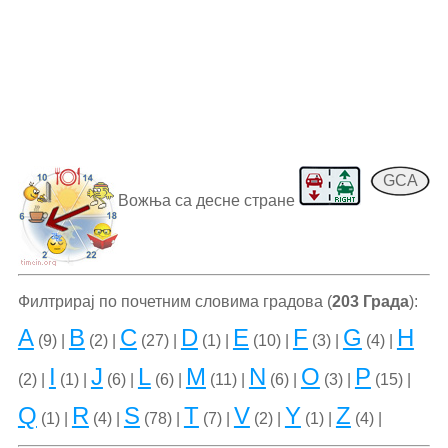
GCA
Вожња са десне стране
Филтрирај по почетним словима градова (
203 Града
):
A
B
C
D
E
F
G
H
(9) |
(2) |
(27) |
(1) |
(10) |
(3) |
(4) |
I
J
L
M
N
O
P
(2) |
(1) |
(6) |
(6) |
(11) |
(6) |
(3) |
(15) |
Q
R
S
T
V
Y
Z
(1) |
(4) |
(78) |
(7) |
(2) |
(1) |
(4) |