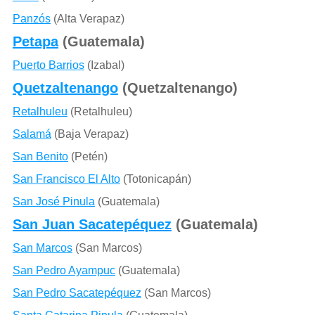
Panzós
(Alta Verapaz)
Petapa
(Guatemala)
Puerto Barrios
(Izabal)
Quetzaltenango
(Quetzaltenango)
Retalhuleu
(Retalhuleu)
Salamá
(Baja Verapaz)
San Benito
(Petén)
San Francisco El Alto
(Totonicapán)
San José Pinula
(Guatemala)
San Juan Sacatepéquez
(Guatemala)
San Marcos
(San Marcos)
San Pedro Ayampuc
(Guatemala)
San Pedro Sacatepéquez
(San Marcos)